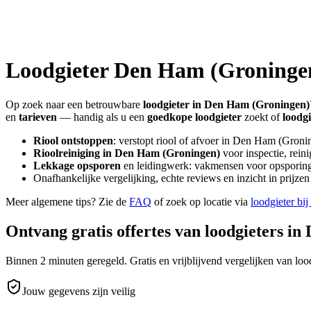
Loodgieter
Den Ham (Groninge
Op zoek naar een betrouwbare
loodgieter in
Den Ham (Groningen)
en
tarieven
— handig als u een
goedkope loodgieter
zoekt of
loodg
Riool ontstoppen
: verstopt riool of afvoer in
Den Ham (Groni
Rioolreiniging in
Den Ham (Groningen)
voor inspectie, rein
Lekkage opsporen
en leidingwerk: vakmensen voor opsporing 
Onafhankelijke vergelijking, echte reviews en inzicht in prijz
Meer algemene tips? Zie de
FAQ
of zoek op locatie via
loodgieter bij
Ontvang gratis offertes van loodgieters in
Binnen 2 minuten geregeld. Gratis en vrijblijvend vergelijken van lood
Jouw gegevens zijn veilig