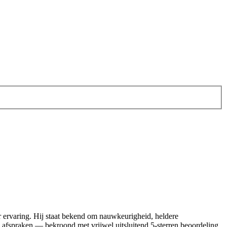
 ervaring. Hij staat bekend om nauwkeurigheid, heldere
 afspraken — bekroond met vrijwel uitsluitend 5‑sterren beoordeling.