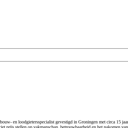
uw‑ en loodgietersspecialist gevestigd in Groningen met circa 15 jaar
ciet prijs stellen op vakmanschap, betrouwbaarheid en het nakomen van