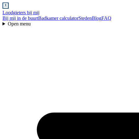
Loodgieters bij mij
Bij mij in de buurt
Badkamer calculator
Steden
Blog
FAQ
Open menu