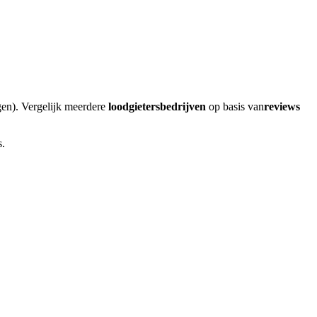
en)
. Vergelijk meerdere
loodgietersbedrijven
op basis van
reviews
s.