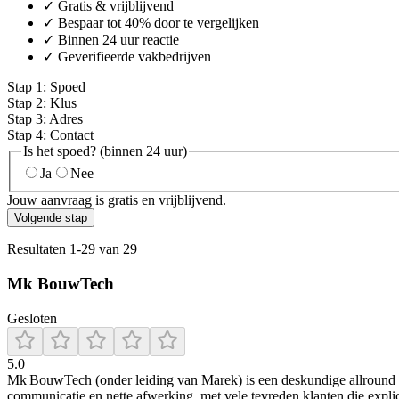
✓ Gratis & vrijblijvend
✓ Bespaar tot 40% door te vergelijken
✓ Binnen 24 uur reactie
✓ Geverifieerde vakbedrijven
Stap
1
:
Spoed
Stap
2
:
Klus
Stap
3
:
Adres
Stap
4
:
Contact
Is het spoed? (binnen 24 uur)
Ja
Nee
Jouw aanvraag is gratis en vrijblijvend.
Volgende stap
Resultaten
1
-
29
van
29
Mk BouwTech
Gesloten
5.0
Mk BouwTech (onder leiding van Marek) is een deskundige allround bo
communicatie en nette afwerking, met vele tevreden klanten die expli