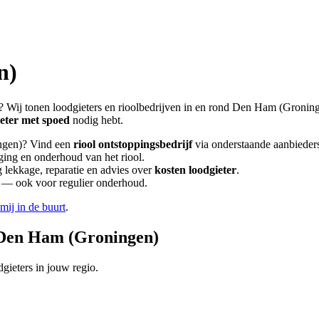
n)
? Wij tonen loodgieters en rioolbedrijven in en rond
Den Ham (Groning
ieter met spoed
nodig hebt.
ngen)
? Vind een
riool ontstoppingsbedrijf
via onderstaande aanbieder
iging en onderhoud van het riool.
lekkage, reparatie en advies over
kosten loodgieter
.
en — ook voor regulier onderhoud.
 mij in de buurt
.
Den Ham (Groningen)
gieters in jouw regio.