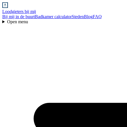
Loodgieters bij mij
Bij mij in de buurt
Badkamer calculator
Steden
Blog
FAQ
Open menu