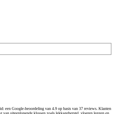
heid: een Google-beoordeling van 4.9 op basis van 37 reviews. Klanten
ring van uiteenlopende klussen zoals lekkageherstel, vloeren leggen en