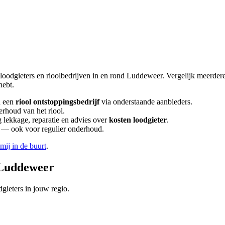
loodgieters en rioolbedrijven in en rond
Luddeweer
. Vergelijk meerder
hebt.
 een
riool ontstoppingsbedrijf
via onderstaande aanbieders.
erhoud van het riool.
lekkage, reparatie en advies over
kosten loodgieter
.
en — ook voor regulier onderhoud.
 mij in de buurt
.
Luddeweer
gieters in jouw regio.