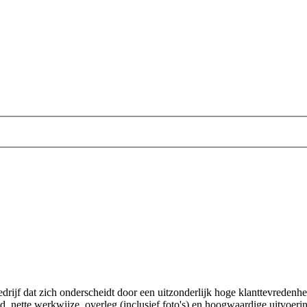
edrijf dat zich onderscheidt door een uitzonderlijk hoge klanttevreden
poed, nette werkwijze, overleg (inclusief foto's) en hoogwaardige uitvoe