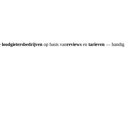
e
loodgietersbedrijven
op basis van
reviews
en
tarieven
— handig