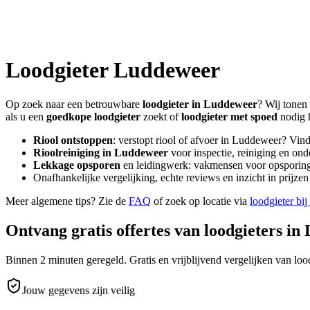
Loodgieter
Luddeweer
Op zoek naar een betrouwbare
loodgieter in
Luddeweer
? Wij tonen 
als u een
goedkope loodgieter
zoekt of
loodgieter met spoed
nodig 
Riool ontstoppen
: verstopt riool of afvoer in
Luddeweer
? Vind
Rioolreiniging in
Luddeweer
voor inspectie, reiniging en ond
Lekkage opsporen
en leidingwerk: vakmensen voor opsporing 
Onafhankelijke vergelijking, echte reviews en inzicht in prijz
Meer algemene tips? Zie de
FAQ
of zoek op locatie via
loodgieter bij
Ontvang gratis offertes van loodgieters in
Binnen 2 minuten geregeld. Gratis en vrijblijvend vergelijken van lood
Jouw gegevens zijn veilig