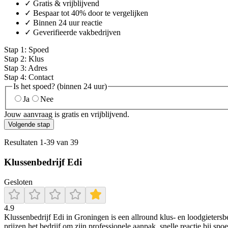
✓ Gratis & vrijblijvend
✓ Bespaar tot 40% door te vergelijken
✓ Binnen 24 uur reactie
✓ Geverifieerde vakbedrijven
Stap
1
:
Spoed
Stap
2
:
Klus
Stap
3
:
Adres
Stap
4
:
Contact
Is het spoed? (binnen 24 uur)
Ja
Nee
Jouw aanvraag is gratis en vrijblijvend.
Volgende stap
Resultaten
1
-
39
van
39
Klussenbedrijf Edi
Gesloten
4.9
Klussenbedrijf Edi in Groningen is een allround klus- en loodgietersb
prijzen het bedrijf om zijn professionele aanpak, snelle reactie bij s