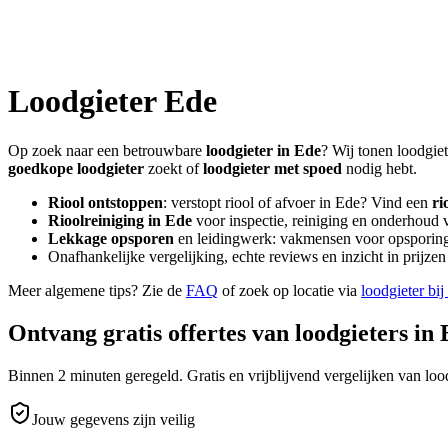
Loodgieter
Ede
Op zoek naar een betrouwbare
loodgieter in
Ede
? Wij tonen loodgiet
goedkope loodgieter
zoekt of
loodgieter met spoed
nodig hebt.
Riool ontstoppen
: verstopt riool of afvoer in
Ede
? Vind een
ri
Rioolreiniging in
Ede
voor inspectie, reiniging en onderhoud v
Lekkage opsporen
en leidingwerk: vakmensen voor opsporing 
Onafhankelijke vergelijking, echte reviews en inzicht in prijz
Meer algemene tips? Zie de
FAQ
of zoek op locatie via
loodgieter bij
Ontvang gratis offertes van loodgieters in
Binnen 2 minuten geregeld. Gratis en vrijblijvend vergelijken van lood
Jouw gegevens zijn veilig