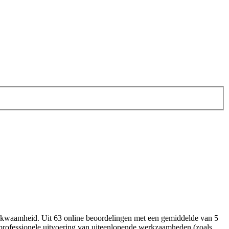
akbekwaamheid. Uit 63 online beoordelingen met een gemiddelde van 5
n professionele uitvoering van uiteenlopende werkzaamheden (zoals