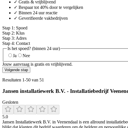
✓ Gratis & vrijblijvend
✓ Bespaar tot 40% door te vergelijken
✓ Binnen 24 uur reactie
✓ Geverifieerde vakbedrijven
Stap
1
:
Spoed
Stap
2
:
Klus
Stap
3
:
Adres
Stap
4
:
Contact
Is het spoed? (binnen 24 uur)
Ja
Nee
Jouw aanvraag is gratis en vrijblijvend.
Volgende stap
Resultaten
1
-
50
van
51
Jansen installatiewerk B.V. - Installatiebedrijf Veenen
Gesloten
5.0
Jansen Installatiewerk B.V. in Veenendaal is een allround installati
blijkt dat klanten dit bedrijf waarderen om de heldere en persoonlij