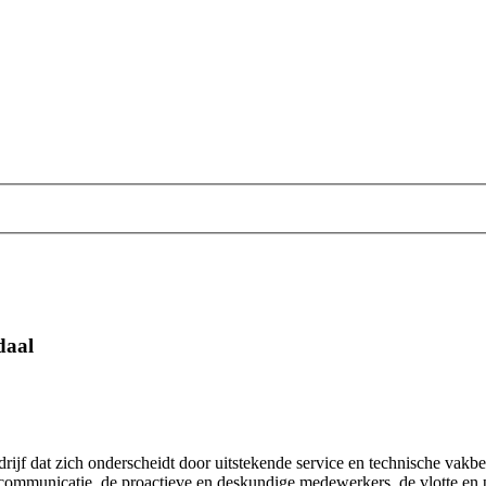
daal
ebedrijf dat zich onderscheidt door uitstekende service en technische v
ke communicatie, de proactieve en deskundige medewerkers, de vlotte e