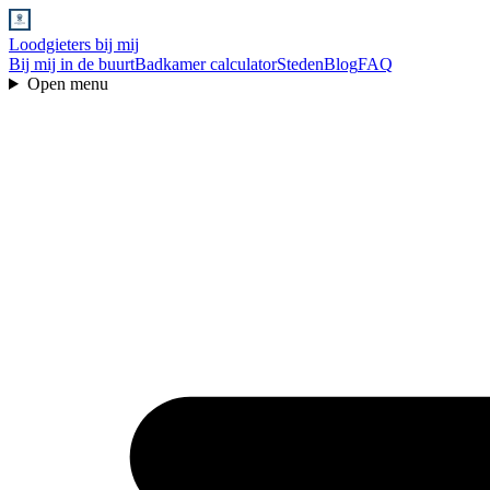
Loodgieters bij mij
Bij mij in de buurt
Badkamer calculator
Steden
Blog
FAQ
Open menu