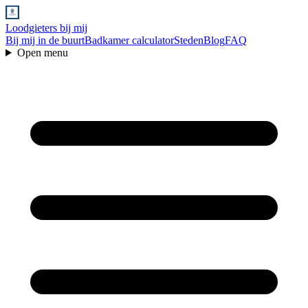
Loodgieters bij mij
Bij mij in de buurt
Badkamer calculator
Steden
Blog
FAQ
Open menu