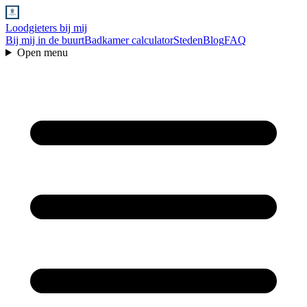
Loodgieters bij mij
Bij mij in de buurt
Badkamer calculator
Steden
Blog
FAQ
Open menu