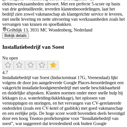
elektrowerkzaamheden uitvoert. Met een perfecte 5‑score op basis
van drie gedetailleerde, tevreden klantenbeoordelingen, laat het
bedrijf zien zowel vakmanschap als klantgerichte service te leveren,
met snelle levering en nette uitvoering van werkzaamheden zoals het
vervangen van kranen en spoelbakken.
Griftdijk 13, 3931 MC Woudenberg, Nederland
Bekijk details
Installatiebedrijf van Soest
Nu open
4.7
Installatiebedrijf van Soest (Inductorstraat 17G, Veenendaal) lijkt
volgens de door jou aangeleverde Google Places-beoordelingen een
vakgericht installatie/loodgietersbedrijf met snelle beschikbaarheid
en duidelijke afspraken. Klanten noemen onder meer snelle hulp bij
lekkages (o.a. waterleiding/daklekkage), het oplossen van
verstoppingen en storingen, en het vervangen van CV-gerelateerde
onderdelen (zoals een CV-ketel of gasblok) met goed vakmanschap
en een eerlijke prijs. De hoge score wordt bovendien deels bevestigd
door een hoog Trustoo-profielsregime voor “Installatiebedrijf van
soest”, wat suggereert dat tevredenheid ook buiten Google