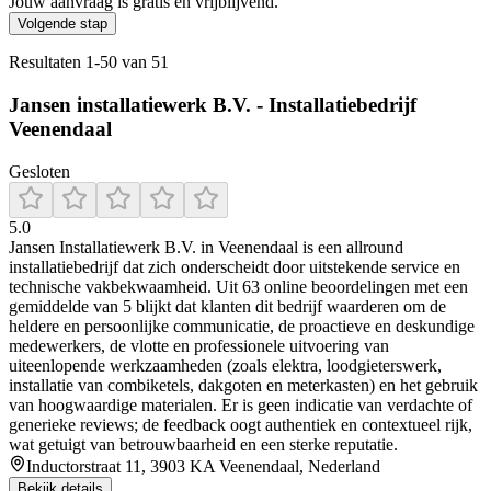
Jouw aanvraag is gratis en vrijblijvend.
Volgende stap
Resultaten
1
-
50
van
51
Jansen installatiewerk B.V. - Installatiebedrijf
Veenendaal
Gesloten
5.0
Jansen Installatiewerk B.V. in Veenendaal is een allround
installatiebedrijf dat zich onderscheidt door uitstekende service en
technische vakbekwaamheid. Uit 63 online beoordelingen met een
gemiddelde van 5 blijkt dat klanten dit bedrijf waarderen om de
heldere en persoonlijke communicatie, de proactieve en deskundige
medewerkers, de vlotte en professionele uitvoering van
uiteenlopende werkzaamheden (zoals elektra, loodgieterswerk,
installatie van combiketels, dakgoten en meterkasten) en het gebruik
van hoogwaardige materialen. Er is geen indicatie van verdachte of
generieke reviews; de feedback oogt authentiek en contextueel rijk,
wat getuigt van betrouwbaarheid en een sterke reputatie.
Inductorstraat 11, 3903 KA Veenendaal, Nederland
Bekijk details