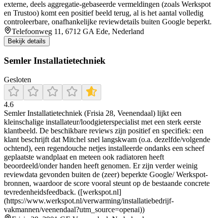
externe, deels aggregatie-gebaseerde vermeldingen (zoals Werkspot
en Trustoo) komt een positief beeld terug, al is het aantal volledig
controleerbare, onafhankelijke reviewdetails buiten Google beperkt.
Telefoonweg 11, 6712 GA Ede, Nederland
Bekijk details
Semler Installatietechniek
Gesloten
4.6
Semler Installatietechniek (Frisia 28, Veenendaal) lijkt een
kleinschalige installateur/loodgieterspecialist met een sterk eerste
klantbeeld. De beschikbare reviews zijn positief en specifiek: een
klant beschrijft dat Mitchel snel langskwam (o.a. dezelfde/volgende
ochtend), een regendouche netjes installeerde ondanks een scheef
geplaatste wandplaat en meteen ook radiatoren heeft
beoordeeld/onder handen heeft genomen. Er zijn verder weinig
reviewdata gevonden buiten de (zeer) beperkte Google/ Werkspot-
bronnen, waardoor de score vooral steunt op de bestaande concrete
tevredenheidsfeedback. ([werkspot.nl]
(https://www.werkspot.nl/verwarming/installatiebedrijf-
vakmannen/veenendaal?utm_source=openai))