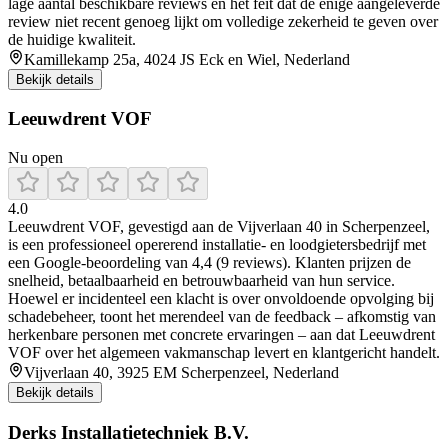
lage aantal beschikbare reviews en het feit dat de enige aangeleverde
review niet recent genoeg lijkt om volledige zekerheid te geven over
de huidige kwaliteit.
Kamillekamp 25a, 4024 JS Eck en Wiel, Nederland
Bekijk details
Leeuwdrent VOF
Nu open
4.0
Leeuwdrent VOF, gevestigd aan de Vijverlaan 40 in Scherpenzeel,
is een professioneel opererend installatie- en loodgietersbedrijf met
een Google-beoordeling van 4,4 (9 reviews). Klanten prijzen de
snelheid, betaalbaarheid en betrouwbaarheid van hun service.
Hoewel er incidenteel een klacht is over onvoldoende opvolging bij
schadebeheer, toont het merendeel van de feedback – afkomstig van
herkenbare personen met concrete ervaringen – aan dat Leeuwdrent
VOF over het algemeen vakmanschap levert en klantgericht handelt.
Vijverlaan 40, 3925 EM Scherpenzeel, Nederland
Bekijk details
Derks Installatietechniek B.V.