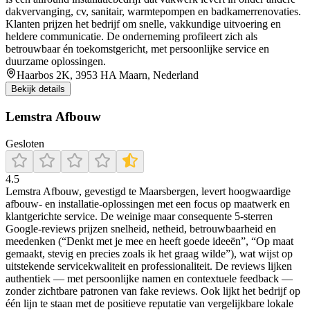
dakvervanging, cv, sanitair, warmtepompen en badkamerrenovaties.
Klanten prijzen het bedrijf om snelle, vakkundige uitvoering en
heldere communicatie. De onderneming profileert zich als
betrouwbaar én toekomstgericht, met persoonlijke service en
duurzame oplossingen.
Haarbos 2K, 3953 HA Maarn, Nederland
Bekijk details
Lemstra Afbouw
Gesloten
4.5
Lemstra Afbouw, gevestigd te Maarsbergen, levert hoogwaardige
afbouw- en installatie-oplossingen met een focus op maatwerk en
klantgerichte service. De weinige maar consequente 5‑sterren
Google‑reviews prijzen snelheid, netheid, betrouwbaarheid en
meedenken (“Denkt met je mee en heeft goede ideeën”, “Op maat
gemaakt, stevig en precies zoals ik het graag wilde”), wat wijst op
uitstekende servicekwaliteit en professionaliteit. De reviews lijken
authentiek — met persoonlijke namen en contextuele feedback —
zonder zichtbare patronen van fake reviews. Ook lijkt het bedrijf op
één lijn te staan met de positieve reputatie van vergelijkbare lokale