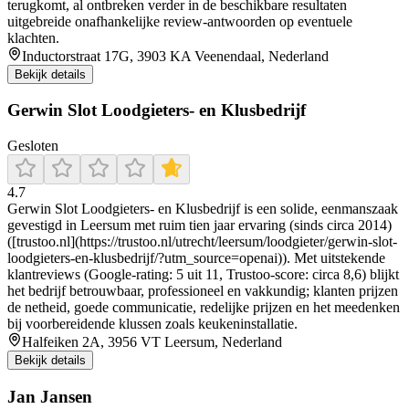
terugkomt, al ontbreken verder in de beschikbare resultaten
uitgebreide onafhankelijke review-antwoorden op eventuele
klachten.
Inductorstraat 17G, 3903 KA Veenendaal, Nederland
Bekijk details
Gerwin Slot Loodgieters- en Klusbedrijf
Gesloten
4.7
Gerwin Slot Loodgieters‑ en Klusbedrijf is een solide, eenmanszaak
gevestigd in Leersum met ruim tien jaar ervaring (sinds circa 2014)
([trustoo.nl](https://trustoo.nl/utrecht/leersum/loodgieter/gerwin-slot-
loodgieters-en-klusbedrijf/?utm_source=openai)). Met uitstekende
klantreviews (Google-rating: 5 uit 11, Trustoo-score: circa 8,6) blijkt
het bedrijf betrouwbaar, professioneel en vakkundig; klanten prijzen
de netheid, goede communicatie, redelijke prijzen en het meedenken
bij voorbereidende klussen zoals keukeninstallatie.
Halfeiken 2A, 3956 VT Leersum, Nederland
Bekijk details
Jan Jansen