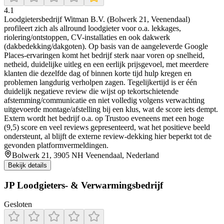
4.1
Loodgietersbedrijf Witman B.V. (Bolwerk 21, Veenendaal)
profileert zich als allround loodgieter voor o.a. lekkages,
riolering/ontstoppen, CV-installaties en ook dakwerk
(dakbedekking/dakgoten). Op basis van de aangeleverde Google
Places-ervaringen komt het bedrijf sterk naar voren op snelheid,
netheid, duidelijke uitleg en een eerlijk prijsgevoel, met meerdere
klanten die dezelfde dag of binnen korte tijd hulp kregen en
problemen langdurig verholpen zagen. Tegelijkertijd is er één
duidelijk negatieve review die wijst op tekortschietende
afstemming/communicatie en niet volledig volgens verwachting
uitgevoerde montage/afstelling bij een klus, wat de score iets dempt.
Extern wordt het bedrijf o.a. op Trustoo eveneens met een hoge
(9,5) score en veel reviews gepresenteerd, wat het positieve beeld
ondersteunt, al blijft de externe review-dekking hier beperkt tot de
gevonden platformvermeldingen.
Bolwerk 21, 3905 NH Veenendaal, Nederland
Bekijk details
JP Loodgieters- & Verwarmingsbedrijf
Gesloten