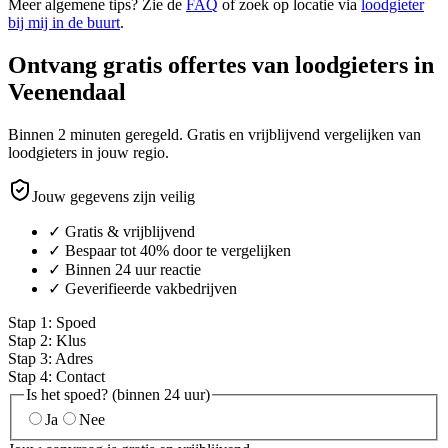
Meer algemene tips? Zie de
FAQ
of zoek op locatie via
loodgieter
bij mij in de buurt
.
Ontvang gratis offertes van loodgieters in
Veenendaal
Binnen 2 minuten geregeld. Gratis en vrijblijvend vergelijken van
loodgieters in jouw regio.
Jouw gegevens zijn veilig
✓ Gratis & vrijblijvend
✓ Bespaar tot 40% door te vergelijken
✓ Binnen 24 uur reactie
✓ Geverifieerde vakbedrijven
Stap
1
:
Spoed
Stap
2
:
Klus
Stap
3
:
Adres
Stap
4
:
Contact
Is het spoed? (binnen 24 uur)
Ja
Nee