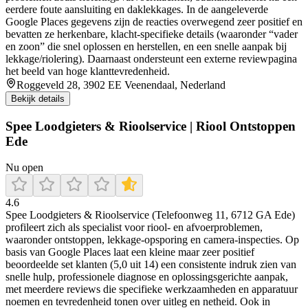
eerdere foute aansluiting en daklekkages. In de aangeleverde
Google Places gegevens zijn de reacties overwegend zeer positief en
bevatten ze herkenbare, klacht-specifieke details (waaronder “vader
en zoon” die snel oplossen en herstellen, en een snelle aanpak bij
lekkage/riolering). Daarnaast ondersteunt een externe reviewpagina
het beeld van hoge klanttevredenheid.
Roggeveld 28, 3902 EE Veenendaal, Nederland
Bekijk details
Spee Loodgieters & Rioolservice | Riool Ontstoppen
Ede
Nu open
4.6
Spee Loodgieters & Rioolservice (Telefoonweg 11, 6712 GA Ede)
profileert zich als specialist voor riool- en afvoerproblemen,
waaronder ontstoppen, lekkage-opsporing en camera-inspecties. Op
basis van Google Places laat een kleine maar zeer positief
beoordeelde set klanten (5,0 uit 14) een consistente indruk zien van
snelle hulp, professionele diagnose en oplossingsgerichte aanpak,
met meerdere reviews die specifieke werkzaamheden en apparatuur
noemen en tevredenheid tonen over uitleg en netheid. Ook in