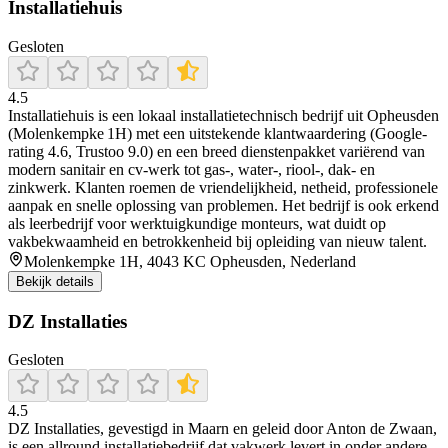
Installatiehuis
Gesloten
4.5
Installatiehuis is een lokaal installatietechnisch bedrijf uit Opheusden
(Molenkempke 1H) met een uitstekende klantwaardering (Google-
rating 4.6, Trustoo 9.0) en een breed dienstenpakket variërend van
modern sanitair en cv-werk tot gas‑, water‑, riool‑, dak‑ en
zinkwerk. Klanten roemen de vriendelijkheid, netheid, professionele
aanpak en snelle oplossing van problemen. Het bedrijf is ook erkend
als leerbedrijf voor werktuigkundige monteurs, wat duidt op
vakbekwaamheid en betrokkenheid bij opleiding van nieuw talent.
Molenkempke 1H, 4043 KC Opheusden, Nederland
Bekijk details
DZ Installaties
Gesloten
4.5
DZ Installaties, gevestigd in Maarn en geleid door Anton de Zwaan,
is een allround installatiebedrijf dat vakwerk levert in onder andere