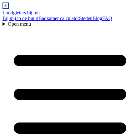
Loodgieters bij mij
Bij mij in de buurt
Badkamer calculator
Steden
Blog
FAQ
Open menu