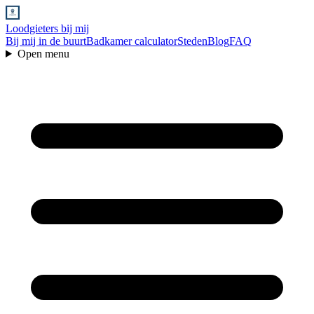
Loodgieters bij mij
Bij mij in de buurt
Badkamer calculator
Steden
Blog
FAQ
Open menu