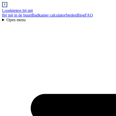
Loodgieters bij mij
Bij mij in de buurt
Badkamer calculator
Steden
Blog
FAQ
Open menu