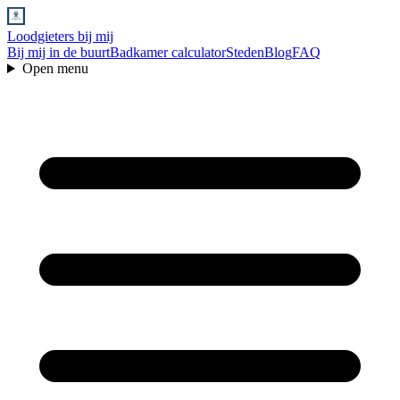
Loodgieters bij mij
Bij mij in de buurt
Badkamer calculator
Steden
Blog
FAQ
Open menu