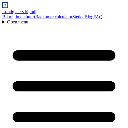
Loodgieters bij mij
Bij mij in de buurt
Badkamer calculator
Steden
Blog
FAQ
Open menu