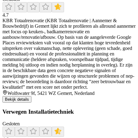
4.7
KBR Totaalrenovatie (KBR Totaalrenovatie | Aannemer &
Bouwbedrijf) in Gemert lijkt zich te profileren als allround aannemer
met focus op keuken-, badkamerrenovatie en
aanbouw/renovatie/afbouw. Op basis van de aangeleverde Google
Places reviewteksten valt vooral op dat klanten hoge tevredenheid
uitspreken over vakmanschap, nette oplevering (geen schade, goed
eindresultaat) en vooral de professionaliteit in planning en
communicatie (heldere afspraken, voorspelbaar tijdpad, tijdige
melding bij uitloop en indien nodig herplanning in overleg). Er zijn
in de beschikbare data geen concrete negatieve signalen of
aanwijzingen gevonden die wijzen op structurele problemen of nep-
reviews; de beoordeling is daardoor richting “zeer betrouwbaar en
kwalitatief” met een score net onder perfect.
Wolfswater 9f, 5421 WZ Gemert, Nederland
Bekijk details
Verwegen Installatietechniek
Gesloten