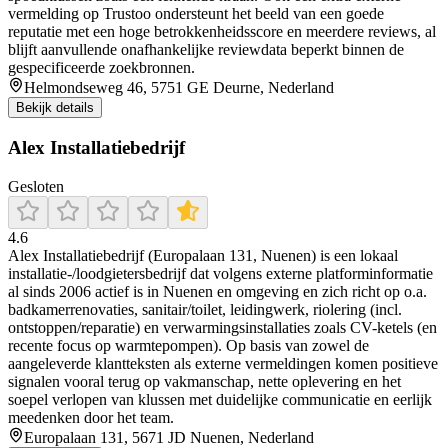
vermelding op Trustoo ondersteunt het beeld van een goede
reputatie met een hoge betrokkenheidsscore en meerdere reviews, al
blijft aanvullende onafhankelijke reviewdata beperkt binnen de
gespecificeerde zoekbronnen.
Helmondseweg 46, 5751 GE Deurne, Nederland
Bekijk details
Alex Installatiebedrijf
Gesloten
4.6
Alex Installatiebedrijf (Europalaan 131, Nuenen) is een lokaal
installatie-/loodgietersbedrijf dat volgens externe platforminformatie
al sinds 2006 actief is in Nuenen en omgeving en zich richt op o.a.
badkamerrenovaties, sanitair/toilet, leidingwerk, riolering (incl.
ontstoppen/reparatie) en verwarmingsinstallaties zoals CV-ketels (en
recente focus op warmtepompen). Op basis van zowel de
aangeleverde klantteksten als externe vermeldingen komen positieve
signalen vooral terug op vakmanschap, nette oplevering en het
soepel verlopen van klussen met duidelijke communicatie en eerlijk
meedenken door het team.
Europalaan 131, 5671 JD Nuenen, Nederland