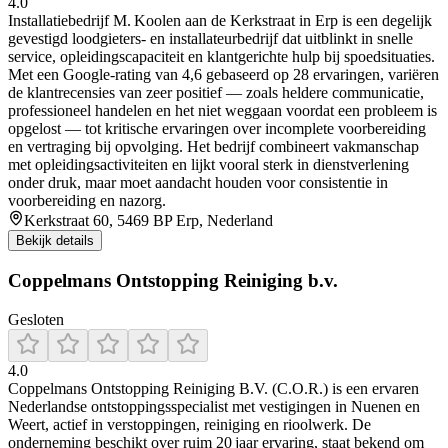
4.0
Installatiebedrijf M. Koolen aan de Kerkstraat in Erp is een degelijk
gevestigd loodgieters- en installateurbedrijf dat uitblinkt in snelle
service, opleidingscapaciteit en klantgerichte hulp bij spoedsituaties.
Met een Google-rating van 4,6 gebaseerd op 28 ervaringen, variëren
de klantrecensies van zeer positief — zoals heldere communicatie,
professioneel handelen en het niet weggaan voordat een probleem is
opgelost — tot kritische ervaringen over incomplete voorbereiding
en vertraging bij opvolging. Het bedrijf combineert vakmanschap
met opleidingsactiviteiten en lijkt vooral sterk in dienstverlening
onder druk, maar moet aandacht houden voor consistentie in
voorbereiding en nazorg.
Kerkstraat 60, 5469 BP Erp, Nederland
Bekijk details
Coppelmans Ontstopping Reiniging b.v.
Gesloten
4.0
Coppelmans Ontstopping Reiniging B.V. (C.O.R.) is een ervaren
Nederlandse ontstoppingsspecialist met vestigingen in Nuenen en
Weert, actief in verstoppingen, reiniging en rioolwerk. De
onderneming beschikt over ruim 20 jaar ervaring, staat bekend om