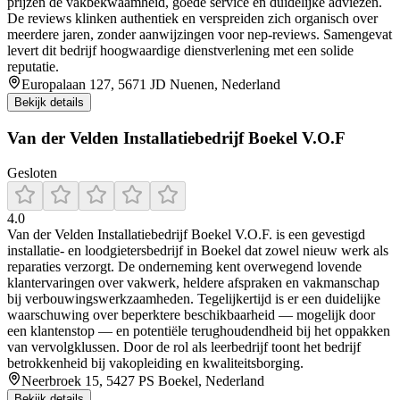
prijzen de vakbekwaamheid, goede service en duidelijke adviezen.
De reviews klinken authentiek en verspreiden zich organisch over
meerdere jaren, zonder aanwijzingen voor nep‑reviews. Samengevat
levert dit bedrijf hoogwaardige dienstverlening met een solide
reputatie.
Europalaan 127, 5671 JD Nuenen, Nederland
Bekijk details
Van der Velden Installatiebedrijf Boekel V.O.F
Gesloten
4.0
Van der Velden Installatiebedrijf Boekel V.O.F. is een gevestigd
installatie- en loodgietersbedrijf in Boekel dat zowel nieuw werk als
reparaties verzorgt. De onderneming kent overwegend lovende
klantervaringen over vakwerk, heldere afspraken en vakmanschap
bij verbouwingswerkzaamheden. Tegelijkertijd is er een duidelijke
waarschuwing over beperktere beschikbaarheid — mogelijk door
een klantenstop — en potentiële terughoudendheid bij het oppakken
van vervolgklussen. Door de rol als leerbedrijf toont het bedrijf
betrokkenheid bij vakopleiding en kwaliteitsborging.
Neerbroek 15, 5427 PS Boekel, Nederland
Bekijk details