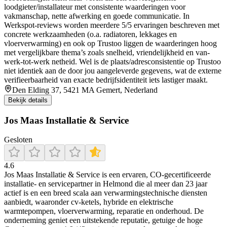
loodgieter/installateur met consistente waarderingen voor
vakmanschap, nette afwerking en goede communicatie. In
Werkspot-reviews worden meerdere 5/5 ervaringen beschreven met
concrete werkzaamheden (o.a. radiatoren, lekkages en
vloerverwarming) en ook op Trustoo liggen de waarderingen hoog
met vergelijkbare thema’s zoals snelheid, vriendelijkheid en van-
werk-tot-werk netheid. Wel is de plaats/adresconsistentie op Trustoo
niet identiek aan de door jou aangeleverde gegevens, wat de externe
verifieerbaarheid van exacte bedrijfsidentiteit iets lastiger maakt.
Den Elding 37, 5421 MA Gemert, Nederland
Bekijk details
Jos Maas Installatie & Service
Gesloten
4.6
Jos Maas Installatie & Service is een ervaren, CO‑gecertificeerde
installatie‑ en servicepartner in Helmond die al meer dan 23 jaar
actief is en een breed scala aan verwarmingstechnische diensten
aanbiedt, waaronder cv‑ketels, hybride en elektrische
warmtepompen, vloerverwarming, reparatie en onderhoud. De
onderneming geniet een uitstekende reputatie, getuige de hoge