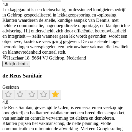
4.8
Lekkagegarant is een kleinschalig, professioneel loodgietersbedrijf
in Geldrop gespecialiseerd in lekkageopsporing en -oplossing.
Klanten waarderen de snelle, kundige aanpak van Dennis, met
heldere communicatie, nagenoeg directe rapportage, en klantgerichte
advisering. Hij onderscheidt zich door efficiëntie, betrouwbaarheid
en integriteit — zelfs wanneer geen lek wordt gevonden, wordt een
objectieve, kosteloze verwijzing gegeven. De consistente hoge
beoordelingen weerspiegelen een betrouwbare vakman die kwaliteit
en klanttevredenheid centraal stelt.
Hazelaar 18, 5664 VJ Geldrop, Nederland
Bekijk details
de Reus Sanitair
Gesloten
4.8
de Reus Sanitair, gevestigd te Uden, is een ervaren en veelzijdige
loodgieterij en badkamerinstallateur met een breed dienstenpakket,
van sanitair en centrale verwarming tot elektra en demoleren.
Klanten prijzen het vakmanschap, de nette planning, vlotte
communicatie en uitmuntende afwerking. Met een Google-rating