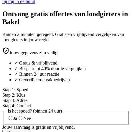
bij mij in de buurt
.
Ontvang gratis offertes van loodgieters in
Bakel
Binnen 2 minuten geregeld. Gratis en vrijblijvend vergelijken van
loodgieters in jouw regio.
Jouw gegevens zijn veilig
✓ Gratis & vrijblijvend
✓ Bespaar tot 40% door te vergelijken
✓ Binnen 24 uur reactie
✓ Geverifieerde vakbedrijven
Stap
1
:
Spoed
Stap
2
:
Klus
Stap
3
:
Adres
Stap
4
:
Contact
Is het spoed? (binnen 24 uur)
Ja
Nee
Jouw aanvraag is gratis en vrijblijvend.