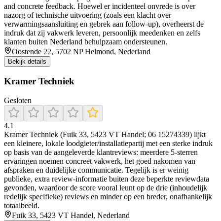
and concrete feedback. Hoewel er incidenteel onvrede is over
nazorg of technische uitvoering (zoals een klacht over
verwarmingsaansluiting en gebrek aan follow‑up), overheerst de
indruk dat zij vakwerk leveren, persoonlijk meedenken en zelfs
klanten buiten Nederland behulpzaam ondersteunen.
Oostende 22, 5702 NP Helmond, Nederland
Bekijk details
Kramer Techniek
Gesloten
4.1
Kramer Techniek (Fuik 33, 5423 VT Handel; 06 15274339) lijkt
een kleinere, lokale loodgieter/installatiepartij met een sterke indruk
op basis van de aangeleverde klantreviews: meerdere 5-sterren
ervaringen noemen concreet vakwerk, het goed nakomen van
afspraken en duidelijke communicatie. Tegelijk is er weinig
publieke, extra review-informatie buiten deze beperkte reviewdata
gevonden, waardoor de score vooral leunt op de drie (inhoudelijk
redelijk specifieke) reviews en minder op een breder, onafhankelijk
totaalbeeld.
Fuik 33, 5423 VT Handel, Nederland