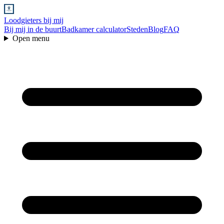
Loodgieters bij mij
Bij mij in de buurt
Badkamer calculator
Steden
Blog
FAQ
Open menu