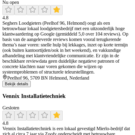
Nu open
4.8
Seghers Loodgieters (Peelhof 96, Helmond) oogt als een
betrouwbaar lokaal loodgietersbedrijf met een uitzonderlijk hoge
klantwaardering op Google (gemiddeld 5,0 over 104 reviews). Op
basis van de aangeleverde reviews komen vooral terugkerende
thema’s naar voren: snelle hulp bij lekkages, inzet op korte termijn
(ook buiten kantoortijden/ook in het weekend), en vakkundige
afhandeling met klantvriendelijke communicatie. Er zijn in de
beschikbare reviewdata geen duidelijke negatieve patronen of
concrete klachten naar voren gekomen die wijzen op
systeemproblemen of structurele teleurstellingen.
Peelhof 96, 5709 BN Helmond, Nederland
Bekijk details
Vennix Installatietechniek
Gesloten
4.8
Vennix Installatietechniek is een lokaal gevestigd Mierlo‑bedrijf dat
zich al circa 7 jaar via Zoofy onderscheidt met betrouwbare,