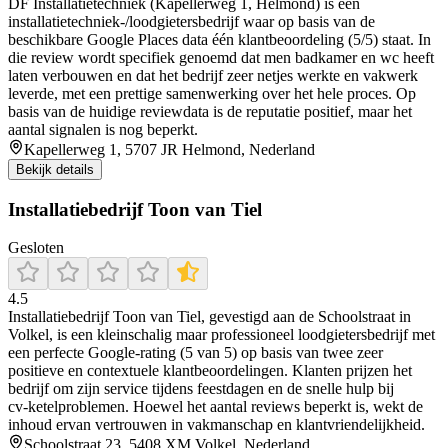
DF Installatietechniek (Kapellerweg 1, Helmond) is een
installatietechniek-/loodgietersbedrijf waar op basis van de
beschikbare Google Places data één klantbeoordeling (5/5) staat. In
die review wordt specifiek genoemd dat men badkamer en wc heeft
laten verbouwen en dat het bedrijf zeer netjes werkte en vakwerk
leverde, met een prettige samenwerking over het hele proces. Op
basis van de huidige reviewdata is de reputatie positief, maar het
aantal signalen is nog beperkt.
Kapellerweg 1, 5707 JR Helmond, Nederland
Bekijk details
Installatiebedrijf Toon van Tiel
Gesloten
4.5
Installatiebedrijf Toon van Tiel, gevestigd aan de Schoolstraat in
Volkel, is een kleinschalig maar professioneel loodgietersbedrijf met
een perfecte Google‑rating (5 van 5) op basis van twee zeer
positieve en contextuele klantbeoordelingen. Klanten prijzen het
bedrijf om zijn service tijdens feestdagen en de snelle hulp bij
cv‑ketelproblemen. Hoewel het aantal reviews beperkt is, wekt de
inhoud ervan vertrouwen in vakmanschap en klantvriendelijkheid.
Schoolstraat 23, 5408 XM Volkel, Nederland