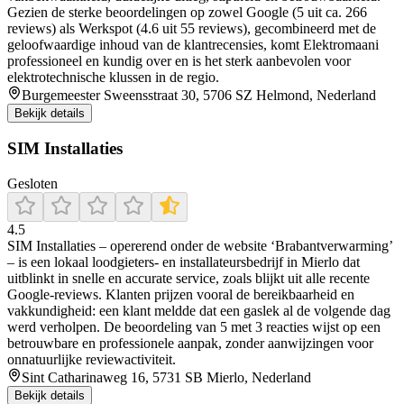
Gezien de sterke beoordelingen op zowel Google (5 uit ca. 266
reviews) als Werkspot (4.6 uit 55 reviews), gecombineerd met de
geloofwaardige inhoud van de klantrecensies, komt Elektromaani
professioneel en kundig over en is het sterk aanbevolen voor
elektrotechnische klussen in de regio.
Burgemeester Sweensstraat 30, 5706 SZ Helmond, Nederland
Bekijk details
SIM Installaties
Gesloten
4.5
SIM Installaties – opererend onder de website ‘Brabantverwarming’
– is een lokaal loodgieters- en installateursbedrijf in Mierlo dat
uitblinkt in snelle en accurate service, zoals blijkt uit alle recente
Google-reviews. Klanten prijzen vooral de bereikbaarheid en
vakkundigheid: een klant meldde dat een gaslek al de volgende dag
werd verholpen. De beoordeling van 5 met 3 reacties wijst op een
betrouwbare en professionele aanpak, zonder aanwijzingen voor
onnatuurlijke reviewactiviteit.
Sint Catharinaweg 16, 5731 SB Mierlo, Nederland
Bekijk details