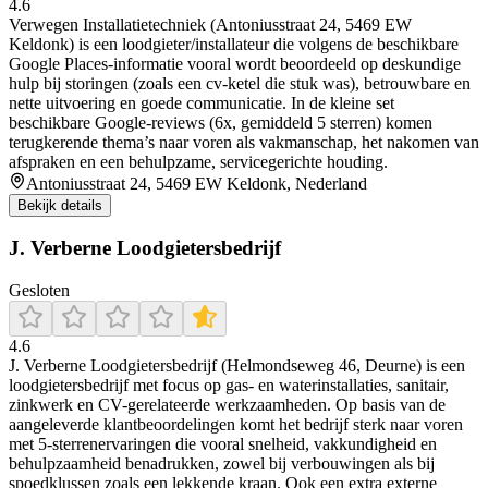
4.6
Verwegen Installatietechniek (Antoniusstraat 24, 5469 EW
Keldonk) is een loodgieter/installateur die volgens de beschikbare
Google Places-informatie vooral wordt beoordeeld op deskundige
hulp bij storingen (zoals een cv-ketel die stuk was), betrouwbare en
nette uitvoering en goede communicatie. In de kleine set
beschikbare Google-reviews (6x, gemiddeld 5 sterren) komen
terugkerende thema’s naar voren als vakmanschap, het nakomen van
afspraken en een behulpzame, servicegerichte houding.
Antoniusstraat 24, 5469 EW Keldonk, Nederland
Bekijk details
J. Verberne Loodgietersbedrijf
Gesloten
4.6
J. Verberne Loodgietersbedrijf (Helmondseweg 46, Deurne) is een
loodgietersbedrijf met focus op gas- en waterinstallaties, sanitair,
zinkwerk en CV-gerelateerde werkzaamheden. Op basis van de
aangeleverde klantbeoordelingen komt het bedrijf sterk naar voren
met 5-sterrenervaringen die vooral snelheid, vakkundigheid en
behulpzaamheid benadrukken, zowel bij verbouwingen als bij
spoedklussen zoals een lekkende kraan. Ook een extra externe