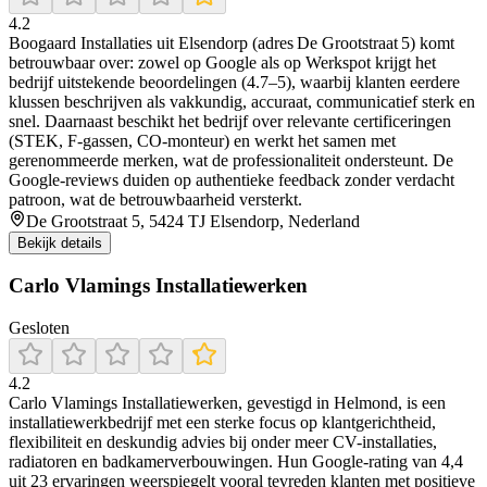
4.2
Boogaard Installaties uit Elsendorp (adres De Grootstraat 5) komt
betrouwbaar over: zowel op Google als op Werkspot krijgt het
bedrijf uitstekende beoordelingen (4.7–5), waarbij klanten eerdere
klussen beschrijven als vakkundig, accuraat, communicatief sterk en
snel. Daarnaast beschikt het bedrijf over relevante certificeringen
(STEK, F‑gassen, CO‑monteur) en werkt het samen met
gerenommeerde merken, wat de professionaliteit ondersteunt. De
Google‑reviews duiden op authentieke feedback zonder verdacht
patroon, wat de betrouwbaarheid versterkt.
De Grootstraat 5, 5424 TJ Elsendorp, Nederland
Bekijk details
Carlo Vlamings Installatiewerken
Gesloten
4.2
Carlo Vlamings Installatiewerken, gevestigd in Helmond, is een
installatiewerkbedrijf met een sterke focus op klantgerichtheid,
flexibiliteit en deskundig advies bij onder meer CV-installaties,
radiatoren en badkamerverbouwingen. Hun Google-rating van 4,4
uit 23 ervaringen weerspiegelt vooral tevreden klanten met positieve