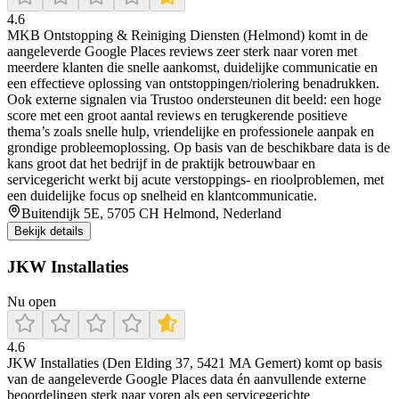
4.6
MKB Ontstopping & Reiniging Diensten (Helmond) komt in de
aangeleverde Google Places reviews zeer sterk naar voren met
meerdere klanten die snelle aankomst, duidelijke communicatie en
een effectieve oplossing van ontstoppingen/riolering benadrukken.
Ook externe signalen via Trustoo ondersteunen dit beeld: een hoge
score met een groot aantal reviews en terugkerende positieve
thema’s zoals snelle hulp, vriendelijke en professionele aanpak en
grondige probleemoplossing. Op basis van de beschikbare data is de
kans groot dat het bedrijf in de praktijk betrouwbaar en
servicegericht werkt bij acute verstoppings- en rioolproblemen, met
een duidelijke focus op snelheid en klantcommunicatie.
Buitendijk 5E, 5705 CH Helmond, Nederland
Bekijk details
JKW Installaties
Nu open
4.6
JKW Installaties (Den Elding 37, 5421 MA Gemert) komt op basis
van de aangeleverde Google Places data én aanvullende externe
beoordelingen sterk naar voren als een servicegerichte