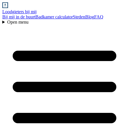
Loodgieters bij mij
Bij mij in de buurt
Badkamer calculator
Steden
Blog
FAQ
Open menu