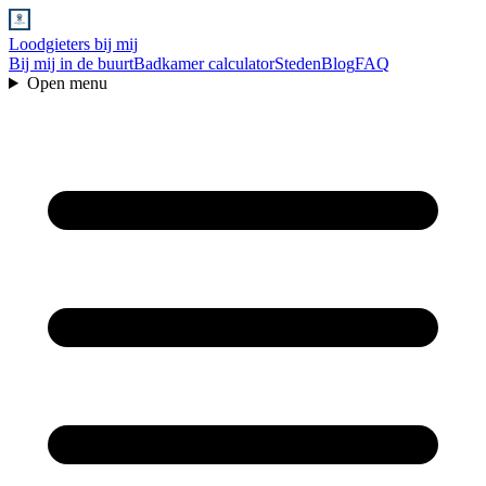
Loodgieters bij mij
Bij mij in de buurt
Badkamer calculator
Steden
Blog
FAQ
Open menu