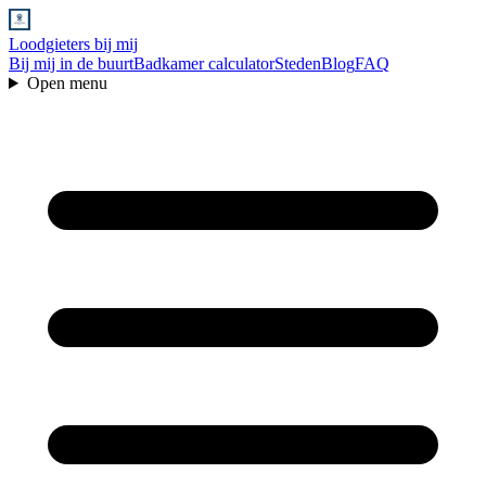
Loodgieters bij mij
Bij mij in de buurt
Badkamer calculator
Steden
Blog
FAQ
Open menu