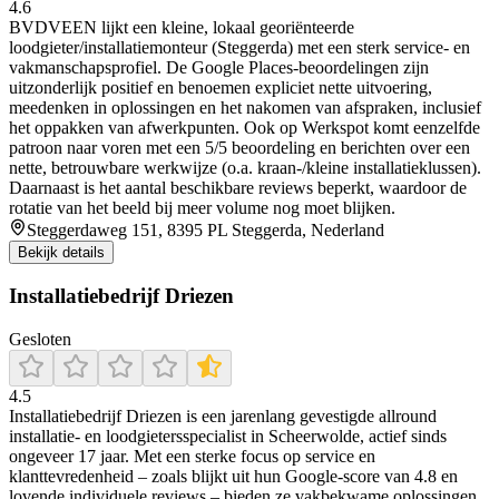
4.6
BVDVEEN lijkt een kleine, lokaal georiënteerde
loodgieter/installatiemonteur (Steggerda) met een sterk service- en
vakmanschapsprofiel. De Google Places-beoordelingen zijn
uitzonderlijk positief en benoemen expliciet nette uitvoering,
meedenken in oplossingen en het nakomen van afspraken, inclusief
het oppakken van afwerkpunten. Ook op Werkspot komt eenzelfde
patroon naar voren met een 5/5 beoordeling en berichten over een
nette, betrouwbare werkwijze (o.a. kraan-/kleine installatieklussen).
Daarnaast is het aantal beschikbare reviews beperkt, waardoor de
rotatie van het beeld bij meer volume nog moet blijken.
Steggerdaweg 151, 8395 PL Steggerda, Nederland
Bekijk details
Installatiebedrijf Driezen
Gesloten
4.5
Installatiebedrijf Driezen is een jarenlang gevestigde allround
installatie- en loodgietersspecialist in Scheerwolde, actief sinds
ongeveer 17 jaar. Met een sterke focus op service en
klanttevredenheid – zoals blijkt uit hun Google-score van 4.8 en
lovende individuele reviews – bieden ze vakbekwame oplossingen,