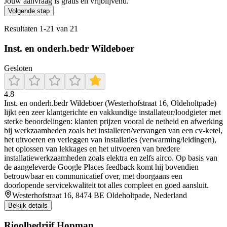
Jouw aanvraag is gratis en vrijblijvend.
Volgende stap
Resultaten
1
-
21
van
21
Inst. en onderh.bedr Wildeboer
Gesloten
4.8
Inst. en onderh.bedr Wildeboer (Westerhofstraat 16, Oldeholtpade)
lijkt een zeer klantgerichte en vakkundige installateur/loodgieter met
sterke beoordelingen: klanten prijzen vooral de netheid en afwerking
bij werkzaamheden zoals het installeren/vervangen van een cv-ketel,
het uitvoeren en verleggen van installaties (verwarming/leidingen),
het oplossen van lekkages en het uitvoeren van bredere
installatiewerkzaamheden zoals elektra en zelfs airco. Op basis van
de aangeleverde Google Places feedback komt hij bovendien
betrouwbaar en communicatief over, met doorgaans een
doorlopende servicekwaliteit tot alles compleet en goed aansluit.
Westerhofstraat 16, 8474 BE Oldeholtpade, Nederland
Bekijk details
Rioolbedrijf Hopman