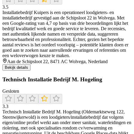
3.5
Installatiebedrijf Kuipers is een operationeel loodgieters- en
installatiebedrijf gevestigd aan de Schipsloot 22 in Wolvega. Met
een Google‑rating van 4,7 op basis van drie beoordelingen lijkt het
bedrijf kwalitatief werk en goede service te leveren. De recensies,
met authentiek lijkende namen en verspreide data, suggereren
betrouwbaarheid en professionaliteit. Echter, gezien het beperkte
aantal reviews is het oordeel voorlopig – potentiële klanten doen er
goed aan te zoeken naar aanvullende ervaringen of referenties om
een weloverwogen keuze te maken.
Aan de Schipsloot 22, 8471 AC Wolvega, Nederland
Bekijk details
Technisch Installatie Bedrijf M. Hogeling
Gesloten
3.3
Technisch Installatie Bedrijf M. Hogeling (Oldemarktseweg 122,
Steenwijkerwold) is een loodgieters/installatiebedrijf dat volgens
eigen/online profiel werkt aan onder meer sanitair, waterleidingen en
riolering, met ook specialisaties rondom cv/verwarming en
reparatie/ontstopping. Uit de beschikbare Google Places-data blijkt