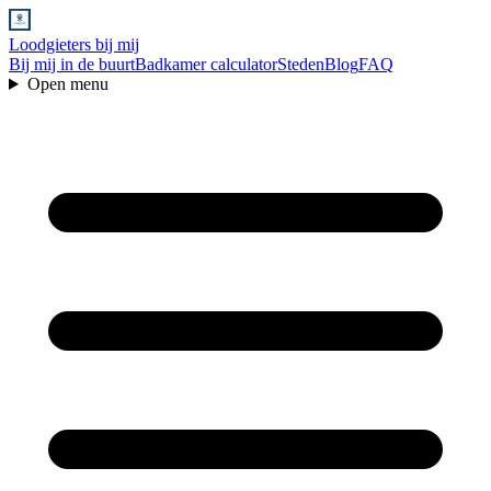
Loodgieters bij mij
Bij mij in de buurt
Badkamer calculator
Steden
Blog
FAQ
Open menu