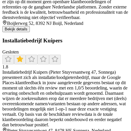
er zijn op dit moment geen openbare klantbeoordelingen of
referenties op de gangbare Nederlandse platformen. Zonder externe
feedback is de kwaliteit, betrouwbaarheid en professionaliteit van de
dienstverlening niet objectief verifieerbaar.
Boijlerweg 52, 8392 NJ Boijl, Nederland
Bekijk details
Installatiebedrijf Kuipers
Gesloten
1.8
Installatiebedrijf Kuipers (Pieter Stuyvesantweg 47, Sonnega)
presenteert zich als installatie/loodgietersbedrijf, maar de Google
Places-klantfeedback in jouw aangeleverde gegevens bestaat op dit
moment uit slechts één review met een 1,0/5 beoordeling, waarin de
ervaring onbeschoft en onbehulpzaam wordt genoemd. Daarnaast
wijzen de zoekresultaten erop dat er meerdere bedrijven met (deels)
overeenkomende namen/varianten bestaan op andere adressen, wat
beoordelingen mogelijk niet 1-op-1 naar deze exacte vestiging
vertaalt. Op basis van de beschikbare reviewdata is de totale
klantbeoordeling daarom beperkt onderbouwd en eerder negatief
dan betrouwbaar positief.
Pieter Stuyvesantweg 47, 8478 HE Sonnega, Nederland