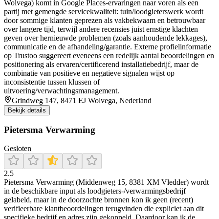
Wolvega) komt in Google Places-ervaringen naar voren als een
partij met gemengde servicekwaliteit: tuin/loodgieterswerk wordt
door sommige klanten geprezen als vakbekwaam en betrouwbaar
over langere tijd, terwijl andere recensies juist ernstige klachten
geven over hernieuwde problemen (zoals aanhoudende lekkages),
communicatie en de afhandeling/garantie. Externe profielinformatie
op Trustoo suggereert eveneens een redelijk aantal beoordelingen en
positionering als ervaren/certificerend installatiebedrijf, maar de
combinatie van positieve en negatieve signalen wijst op
inconsistentie tussen klussen of
uitvoering/verwachtingsmanagement.
Grindweg 147, 8471 EJ Wolvega, Nederland
Bekijk details
Pietersma Verwarming
Gesloten
2.5
Pietersma Verwarming (Middenweg 15, 8381 XM Vledder) wordt
in de beschikbare input als loodgieters-/verwarmingsbedrijf
gelabeld, maar in de doorzochte bronnen kon ik geen (recent)
verifieerbare klantbeoordelingen terugvinden die expliciet aan dit
specifieke bedrijf en adres zijn gekoppeld. Daardoor kan ik de