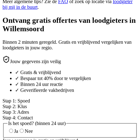
Meer algemene tips? Zie de
FAQ
of zoek op locatie via
loodgieter
bij mij in de buurt
.
Ontvang gratis offertes van loodgieters in
Willemsoord
Binnen 2 minuten geregeld. Gratis en vrijblijvend vergelijken van
loodgieters in jouw regio.
Jouw gegevens zijn veilig
✓ Gratis & vrijblijvend
✓ Bespaar tot 40% door te vergelijken
✓ Binnen 24 uur reactie
✓ Geverifieerde vakbedrijven
Stap
1
:
Spoed
Stap
2
:
Klus
Stap
3
:
Adres
Stap
4
:
Contact
Is het spoed? (binnen 24 uur)
Ja
Nee