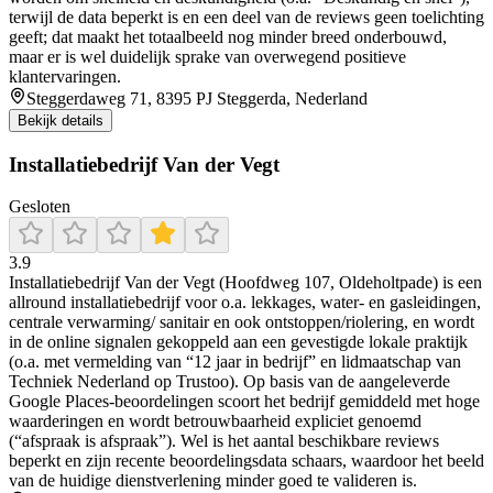
terwijl de data beperkt is en een deel van de reviews geen toelichting
geeft; dat maakt het totaalbeeld nog minder breed onderbouwd,
maar er is wel duidelijk sprake van overwegend positieve
klantervaringen.
Steggerdaweg 71, 8395 PJ Steggerda, Nederland
Bekijk details
Installatiebedrijf Van der Vegt
Gesloten
3.9
Installatiebedrijf Van der Vegt (Hoofdweg 107, Oldeholtpade) is een
allround installatiebedrijf voor o.a. lekkages, water- en gasleidingen,
centrale verwarming/ sanitair en ook ontstoppen/riolering, en wordt
in de online signalen gekoppeld aan een gevestigde lokale praktijk
(o.a. met vermelding van “12 jaar in bedrijf” en lidmaatschap van
Techniek Nederland op Trustoo). Op basis van de aangeleverde
Google Places-beoordelingen scoort het bedrijf gemiddeld met hoge
waarderingen en wordt betrouwbaarheid expliciet genoemd
(“afspraak is afspraak”). Wel is het aantal beschikbare reviews
beperkt en zijn recente beoordelingsdata schaars, waardoor het beeld
van de huidige dienstverlening minder goed te valideren is.