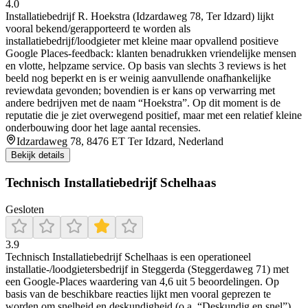
4.0
Installatiebedrijf R. Hoekstra (Idzardaweg 78, Ter Idzard) lijkt
vooral bekend/gerapporteerd te worden als
installatiebedrijf/loodgieter met kleine maar opvallend positieve
Google Places-feedback: klanten benadrukken vriendelijke mensen
en vlotte, helpzame service. Op basis van slechts 3 reviews is het
beeld nog beperkt en is er weinig aanvullende onafhankelijke
reviewdata gevonden; bovendien is er kans op verwarring met
andere bedrijven met de naam “Hoekstra”. Op dit moment is de
reputatie die je ziet overwegend positief, maar met een relatief kleine
onderbouwing door het lage aantal recensies.
Idzardaweg 78, 8476 ET Ter Idzard, Nederland
Bekijk details
Technisch Installatiebedrijf Schelhaas
Gesloten
3.9
Technisch Installatiebedrijf Schelhaas is een operationeel
installatie-/loodgietersbedrijf in Steggerda (Steggerdaweg 71) met
een Google-Places waardering van 4,6 uit 5 beoordelingen. Op
basis van de beschikbare reacties lijkt men vooral geprezen te
worden om snelheid en deskundigheid (o.a. “Deskundig en snel”),