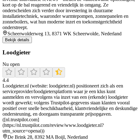
kort op de bal reagerend en vriendelijk in omgang. Ze
onderscheiden zich verder door investering in duurzame
installatietechniek, waaronder warmtepompen, zonnepanelen en
zonneboilers, wat hun moderne inzet en toekomstgerichtheid
onderstreept.
Scheerwolderweg 13, 8371 WK Scheerwolde, Nederland
Bekijk details
Loodgieter
Nu open
4.4
Loodgieter.nl (website: loodgieter.nl) positioneert zich als een
serviceprovider/loodgietersplatform waar je een klus kunt
aanmelden en vervolgens via inzet van een (erkende) loodgieter
wordt gewerkt; volgens Trustpilot-gegevens staan klanten vooral
positief over snelle beschikbaarheid, klantvriendelijke en deskundige
ondersteuning, en doorgaans transparante prijsopgaven.
([nl.trustpilot.com]
(https://nl.trustpilot.com/review/www.loodgieter.nl?
utm_source=openai))
De Brink 28, 8392 MA Boijl, Nederland