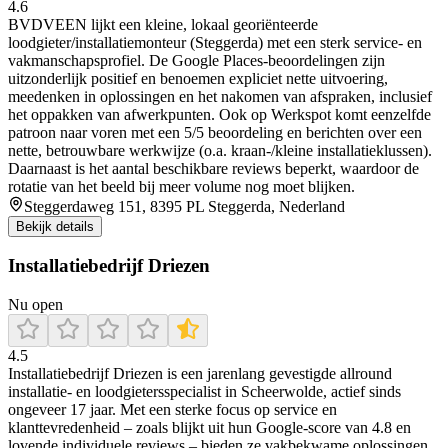
4.6
BVDVEEN lijkt een kleine, lokaal georiënteerde
loodgieter/installatiemonteur (Steggerda) met een sterk service- en
vakmanschapsprofiel. De Google Places-beoordelingen zijn
uitzonderlijk positief en benoemen expliciet nette uitvoering,
meedenken in oplossingen en het nakomen van afspraken, inclusief
het oppakken van afwerkpunten. Ook op Werkspot komt eenzelfde
patroon naar voren met een 5/5 beoordeling en berichten over een
nette, betrouwbare werkwijze (o.a. kraan-/kleine installatieklussen).
Daarnaast is het aantal beschikbare reviews beperkt, waardoor de
rotatie van het beeld bij meer volume nog moet blijken.
Steggerdaweg 151, 8395 PL Steggerda, Nederland
Bekijk details
Installatiebedrijf Driezen
Nu open
4.5
Installatiebedrijf Driezen is een jarenlang gevestigde allround
installatie- en loodgietersspecialist in Scheerwolde, actief sinds
ongeveer 17 jaar. Met een sterke focus op service en
klanttevredenheid – zoals blijkt uit hun Google-score van 4.8 en
lovende individuele reviews – bieden ze vakbekwame oplossingen,