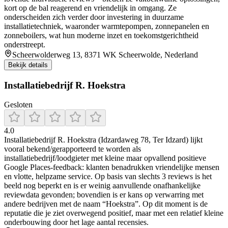
kort op de bal reagerend en vriendelijk in omgang. Ze
onderscheiden zich verder door investering in duurzame
installatietechniek, waaronder warmtepompen, zonnepanelen en
zonneboilers, wat hun moderne inzet en toekomstgerichtheid
onderstreept.
Scheerwolderweg 13, 8371 WK Scheerwolde, Nederland
Bekijk details
Installatiebedrijf R. Hoekstra
Gesloten
4.0
Installatiebedrijf R. Hoekstra (Idzardaweg 78, Ter Idzard) lijkt
vooral bekend/gerapporteerd te worden als
installatiebedrijf/loodgieter met kleine maar opvallend positieve
Google Places-feedback: klanten benadrukken vriendelijke mensen
en vlotte, helpzame service. Op basis van slechts 3 reviews is het
beeld nog beperkt en is er weinig aanvullende onafhankelijke
reviewdata gevonden; bovendien is er kans op verwarring met
andere bedrijven met de naam “Hoekstra”. Op dit moment is de
reputatie die je ziet overwegend positief, maar met een relatief kleine
onderbouwing door het lage aantal recensies.