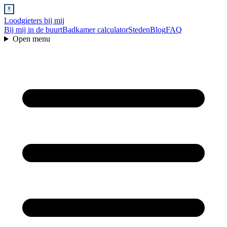
Loodgieters bij mij
Bij mij in de buurt
Badkamer calculator
Steden
Blog
FAQ
Open menu