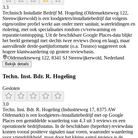
3.3
Technisch Installatie Bedrijf M. Hogeling (Oldemarktseweg 122,
Steenwijkerwold) is een loodgieters/installatiebedrijf dat volgens
eigen/online profiel werkt aan onder meer sanitair, waterleidingen en
riolering, met ook specialisaties rondom cv/verwarming en
reparatie/ontstopping. Uit de beschikbare Google Places-data blijkt
het beeld gemengd met slechts twee reviews (hoog en laag), maar
aanvullende derde-partijinformatie (o.a. Trustoo) suggereert ook
hogere klantwaardering op grotere reviewbasis.
Oldemarktseweg 122, 8341 SJ Steenwijkerwold, Nederland
Bekijk details
Techn. Inst. Bdr. R. Hogeling
Gesloten
3.0
Techn. Inst. Bdr. R. Hogeling (Industrieweg 17, 8375 AW
Oldemarkt) is een loodgieters-/installatiebedrijf met op Google
Places een gemiddelde waardering van 4.3 uit 3 reviews en een
operationele bedrijfsstatus. In de beschikbare (beperkte) reviewdata
komen vooral positieve signalen naar voren, waaronder waardering
voor vriendelijkheid, maar door het kleine aantal reviews is de