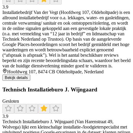
3.9
Installatiebedrijf Van der Vegt (Hoofdweg 107, Oldeholtpade) is een
allround installatiebedrijf voor o.a. lekkages, water- en gasleidingen,
centrale verwarming/ sanitair en ook ontstoppen/riolering, en wordt
in de online signalen gekoppeld aan een gevestigde lokale praktijk
(o.a. met vermelding van “12 jaar in bedrijf” en lidmaatschap van
Techniek Nederland op Trustoo). Op basis van de aangeleverde
Google Places-beoordelingen scoort het bedrijf gemiddeld met hoge
waarderingen en wordt betrouwbaarheid expliciet genoemd
(“afspraak is afspraak”). Wel is het aantal beschikbare reviews
beperkt en zijn recente beoordelingsdata schaars, waardoor het beeld
van de huidige dienstverlening minder goed te valideren is.
Hoofdweg 107, 8474 CB Oldeholtpade, Nederland
Bekijk details
Technisch Installatieburo J. Wijngaard
Gesloten
3.9
Technisch Installatieburo J. Wijngaard (Van Harenstraat 49,
Wolvega) lijkt een kleinschalige installatie-/loodgieterspecialist met
uitsluitend positieve Google-ervaringen in de dataset: klanten prijzen