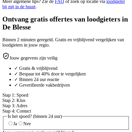
Meer algemene tips? Zie de
FAQ
of zoek op locatie via
loodgieter
bij mij in de buurt
.
Ontvang gratis offertes van loodgieters in
De Blesse
Binnen 2 minuten geregeld. Gratis en vrijblijvend vergelijken van
loodgieters in jouw regio.
Jouw gegevens zijn veilig
✓ Gratis & vrijblijvend
✓ Bespaar tot 40% door te vergelijken
✓ Binnen 24 uur reactie
✓ Geverifieerde vakbedrijven
Stap
1
:
Spoed
Stap
2
:
Klus
Stap
3
:
Adres
Stap
4
:
Contact
Is het spoed? (binnen 24 uur)
Ja
Nee