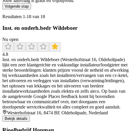
Jouw aanvraag is gratis en vrijblijvend.
Volgende stap
Resultaten
1
-
18
van
18
Inst. en onderh.bedr Wildeboer
Nu open
4.8
Inst. en onderh.bedr Wildeboer (Westerhofstraat 16, Oldeholtpade)
lijkt een zeer klantgerichte en vakkundige installateur/loodgieter met
sterke beoordelingen: klanten prijzen vooral de netheid en afwerking
bij werkzaamheden zoals het installeren/vervangen van een cv-ketel,
het uitvoeren en verleggen van installaties (verwarming/leidingen),
het oplossen van lekkages en het uitvoeren van bredere
installatiewerkzaamheden zoals elektra en zelfs airco. Op basis van
de aangeleverde Google Places feedback komt hij bovendien
betrouwbaar en communicatief over, met doorgaans een
doorlopende servicekwaliteit tot alles compleet en goed aansluit.
Westerhofstraat 16, 8474 BE Oldeholtpade, Nederland
Bekijk details
Rioolbedrijf Hopman