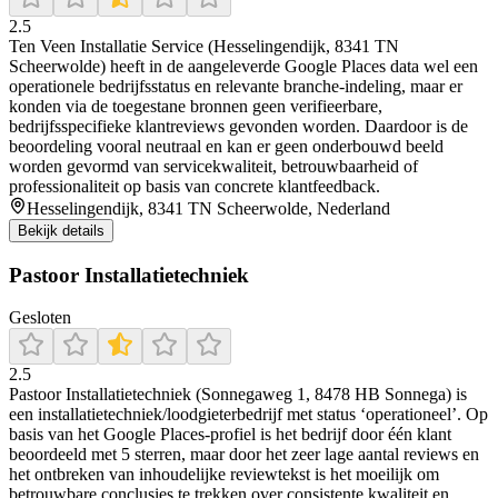
2.5
Ten Veen Installatie Service (Hesselingendijk, 8341 TN
Scheerwolde) heeft in de aangeleverde Google Places data wel een
operationele bedrijfsstatus en relevante branche-indeling, maar er
konden via de toegestane bronnen geen verifieerbare,
bedrijfsspecifieke klantreviews gevonden worden. Daardoor is de
beoordeling vooral neutraal en kan er geen onderbouwd beeld
worden gevormd van servicekwaliteit, betrouwbaarheid of
professionaliteit op basis van concrete klantfeedback.
Hesselingendijk, 8341 TN Scheerwolde, Nederland
Bekijk details
Pastoor Installatietechniek
Gesloten
2.5
Pastoor Installatietechniek (Sonnegaweg 1, 8478 HB Sonnega) is
een installatietechniek/loodgieterbedrijf met status ‘operationeel’. Op
basis van het Google Places-profiel is het bedrijf door één klant
beoordeeld met 5 sterren, maar door het zeer lage aantal reviews en
het ontbreken van inhoudelijke reviewtekst is het moeilijk om
betrouwbare conclusies te trekken over consistente kwaliteit en