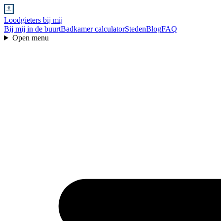
Loodgieters bij mij
Bij mij in de buurt
Badkamer calculator
Steden
Blog
FAQ
Open menu