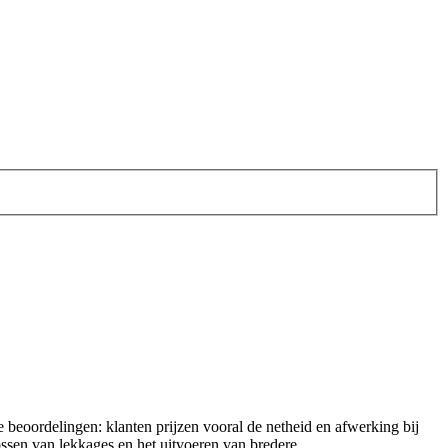
ke beoordelingen: klanten prijzen vooral de netheid en afwerking bij
ossen van lekkages en het uitvoeren van bredere