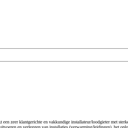
t een zeer klantgerichte en vakkundige installateur/loodgieter met ster
itvoeren en verleggen van installaties (verwarming/leidingen), het opl