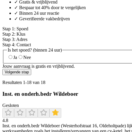
✓ Gratis & vrijblijvend
✓ Bespaar tot 40% door te vergelijken
✓ Binnen 24 uur reactie
✓ Geverifieerde vakbedrijven
Stap
1
:
Spoed
Stap
2
:
Klus
Stap
3
:
Adres
Stap
4
:
Contact
Is het spoed? (binnen 24 uur)
Ja
Nee
Jouw aanvraag is gratis en vrijblijvend.
Volgende stap
Resultaten
1
-
18
van
18
Inst. en onderh.bedr Wildeboer
Gesloten
4.8
Inst. en onderh.bedr Wildeboer (Westerhofstraat 16, Oldeholtpade) lijk
werkzaamheden zoals het installeren/vervangen van een cv-ketel, het u