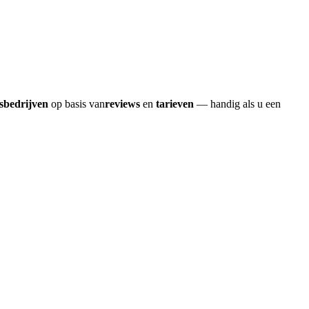
rsbedrijven
op basis van
reviews
en
tarieven
— handig als u een