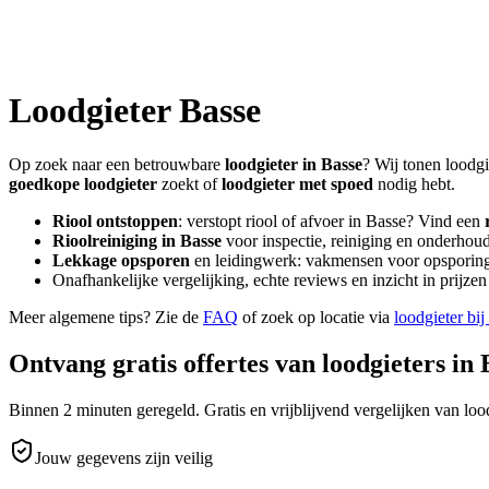
Loodgieter
Basse
Op zoek naar een betrouwbare
loodgieter in
Basse
? Wij tonen loodgi
goedkope loodgieter
zoekt of
loodgieter met spoed
nodig hebt.
Riool ontstoppen
: verstopt riool of afvoer in
Basse
? Vind een
Rioolreiniging in
Basse
voor inspectie, reiniging en onderhoud
Lekkage opsporen
en leidingwerk: vakmensen voor opsporing 
Onafhankelijke vergelijking, echte reviews en inzicht in prijz
Meer algemene tips? Zie de
FAQ
of zoek op locatie via
loodgieter bij
Ontvang gratis offertes van loodgieters in
Binnen 2 minuten geregeld. Gratis en vrijblijvend vergelijken van lood
Jouw gegevens zijn veilig