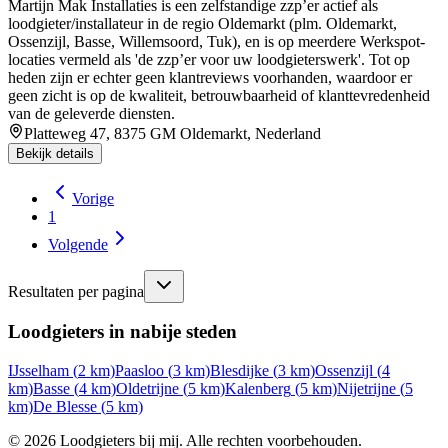
Martijn Mak Installaties is een zelfstandige zzp’er actief als
loodgieter/installateur in de regio Oldemarkt (plm. Oldemarkt,
Ossenzijl, Basse, Willemsoord, Tuk), en is op meerdere Werkspot-
locaties vermeld als 'de zzp’er voor uw loodgieterswerk'. Tot op
heden zijn er echter geen klantreviews voorhanden, waardoor er
geen zicht is op de kwaliteit, betrouwbaarheid of klanttevredenheid
van de geleverde diensten.
Platteweg 47, 8375 GM Oldemarkt, Nederland
Bekijk details
Vorige
1
Volgende
Resultaten per pagina
Loodgieters in nabije steden
IJsselham
(
2
km)
Paasloo
(
3
km)
Blesdijke
(
3
km)
Ossenzijl
(
4
km)
Basse
(
4
km)
Oldetrijne
(
5
km)
Kalenberg
(
5
km)
Nijetrijne
(
5
km)
De Blesse
(
5
km)
©
2026
Loodgieters bij mij. Alle rechten voorbehouden.