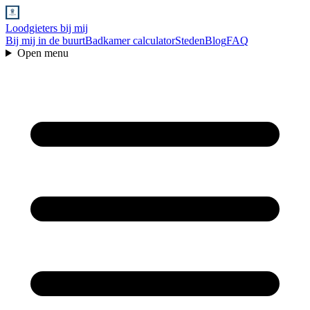
Loodgieters bij mij
Bij mij in de buurt
Badkamer calculator
Steden
Blog
FAQ
Open menu