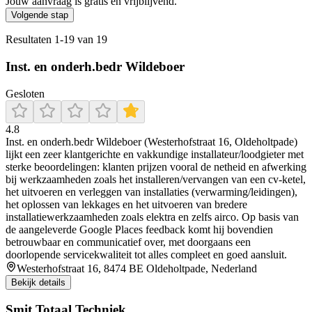
Jouw aanvraag is gratis en vrijblijvend.
Volgende stap
Resultaten
1
-
19
van
19
Inst. en onderh.bedr Wildeboer
Gesloten
4.8
Inst. en onderh.bedr Wildeboer (Westerhofstraat 16, Oldeholtpade)
lijkt een zeer klantgerichte en vakkundige installateur/loodgieter met
sterke beoordelingen: klanten prijzen vooral de netheid en afwerking
bij werkzaamheden zoals het installeren/vervangen van een cv-ketel,
het uitvoeren en verleggen van installaties (verwarming/leidingen),
het oplossen van lekkages en het uitvoeren van bredere
installatiewerkzaamheden zoals elektra en zelfs airco. Op basis van
de aangeleverde Google Places feedback komt hij bovendien
betrouwbaar en communicatief over, met doorgaans een
doorlopende servicekwaliteit tot alles compleet en goed aansluit.
Westerhofstraat 16, 8474 BE Oldeholtpade, Nederland
Bekijk details
Smit Totaal Techniek