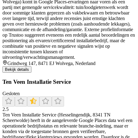
Wolvega) komt in Google Places-ervaringen naar voren als een
partij met gemengde servicekwaliteit: tuin/loodgieterswerk wordt
door sommige klanten geprezen als vakbekwaam en betrouwbaar
over langere tijd, terwijl andere recensies juist ernstige klachten
geven over hernieuwde problemen (zoals aanhoudende lekkages),
communicatie en de afhandeling/garantie. Externe profielinformatie
op Trustoo suggereert eveneens een redelijk aantal beoordelingen en
positionering als ervaren/certificerend installatiebedrijf, maar de
combinatie van positieve en negatieve signalen wijst op
inconsistentie tussen klussen of
uitvoering/verwachtingsmanagement.
Grindweg 147, 8471 EJ Wolvega, Nederland
Bekijk details
Ten Veen Installatie Service
Gesloten
2.5
Ten Veen Installatie Service (Hesselingendijk, 8341 TN
Scheerwolde) heeft in de aangeleverde Google Places data wel een
operationele bedrijfsstatus en relevante branche-indeling, maar er
konden via de toegestane bronnen geen verifieerbare,
bedrijfsspecifieke klantreviews gevonden worden. Daardoor is de