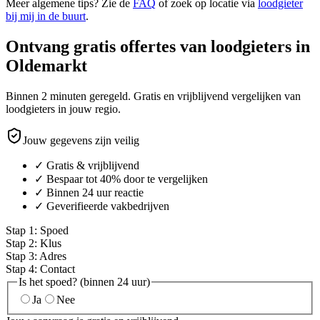
Meer algemene tips? Zie de
FAQ
of zoek op locatie via
loodgieter
bij mij in de buurt
.
Ontvang gratis offertes van loodgieters in
Oldemarkt
Binnen 2 minuten geregeld. Gratis en vrijblijvend vergelijken van
loodgieters in jouw regio.
Jouw gegevens zijn veilig
✓ Gratis & vrijblijvend
✓ Bespaar tot 40% door te vergelijken
✓ Binnen 24 uur reactie
✓ Geverifieerde vakbedrijven
Stap
1
:
Spoed
Stap
2
:
Klus
Stap
3
:
Adres
Stap
4
:
Contact
Is het spoed? (binnen 24 uur)
Ja
Nee