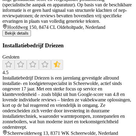
(specialistische aanpak en apparatuur). Op basis van de beschikbare
informatie is er geen hard signaal van structurele klachten of nep-
reviewpatronen; de reviews bevatten bovendien vrij specifieke
ervaringen in plaats van volledig generieke teksten.
Hoofdweg 150, 8474 CL Oldeholtpade, Nederland
Bekijk details
Installatiebedrijf Driezen
Gesloten
4.5
Installatiebedrijf Driezen is een jarenlang gevestigde allround
installatie- en loodgietersspecialist in Scheerwolde, actief sinds
ongeveer 17 jaar. Met een sterke focus op service en
klanttevredenheid – zoals blijkt uit hun Google-score van 4.8 en
lovende individuele reviews – bieden ze vakbekwame oplossingen,
kort op de bal reagerend en vriendelijk in omgang. Ze
onderscheiden zich verder door investering in duurzame
installatietechniek, waaronder warmtepompen, zonnepanelen en
zonneboilers, wat hun moderne inzet en toekomstgerichtheid
onderstreept.
Scheerwolderweg 13, 8371 WK Scheerwolde, Nederland