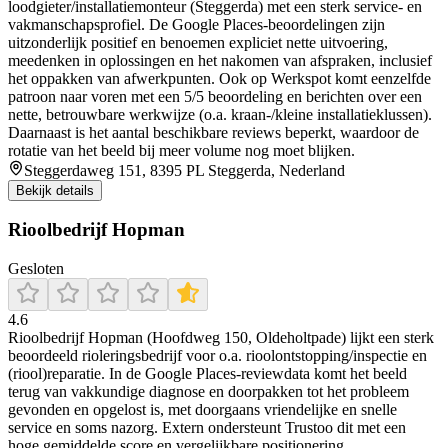
loodgieter/installatiemonteur (Steggerda) met een sterk service- en
vakmanschapsprofiel. De Google Places-beoordelingen zijn
uitzonderlijk positief en benoemen expliciet nette uitvoering,
meedenken in oplossingen en het nakomen van afspraken, inclusief
het oppakken van afwerkpunten. Ook op Werkspot komt eenzelfde
patroon naar voren met een 5/5 beoordeling en berichten over een
nette, betrouwbare werkwijze (o.a. kraan-/kleine installatieklussen).
Daarnaast is het aantal beschikbare reviews beperkt, waardoor de
rotatie van het beeld bij meer volume nog moet blijken.
Steggerdaweg 151, 8395 PL Steggerda, Nederland
Bekijk details
Rioolbedrijf Hopman
Gesloten
4.6
Rioolbedrijf Hopman (Hoofdweg 150, Oldeholtpade) lijkt een sterk
beoordeeld rioleringsbedrijf voor o.a. rioolontstopping/inspectie en
(riool)reparatie. In de Google Places-reviewdata komt het beeld
terug van vakkundige diagnose en doorpakken tot het probleem
gevonden en opgelost is, met doorgaans vriendelijke en snelle
service en soms nazorg. Extern ondersteunt Trustoo dit met een
hoge gemiddelde score en vergelijkbare positionering