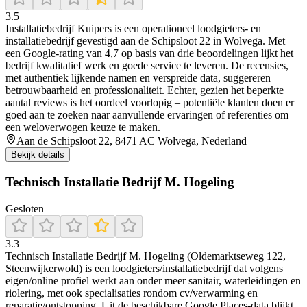
3.5
Installatiebedrijf Kuipers is een operationeel loodgieters- en
installatiebedrijf gevestigd aan de Schipsloot 22 in Wolvega. Met
een Google‑rating van 4,7 op basis van drie beoordelingen lijkt het
bedrijf kwalitatief werk en goede service te leveren. De recensies,
met authentiek lijkende namen en verspreide data, suggereren
betrouwbaarheid en professionaliteit. Echter, gezien het beperkte
aantal reviews is het oordeel voorlopig – potentiële klanten doen er
goed aan te zoeken naar aanvullende ervaringen of referenties om
een weloverwogen keuze te maken.
Aan de Schipsloot 22, 8471 AC Wolvega, Nederland
Bekijk details
Technisch Installatie Bedrijf M. Hogeling
Gesloten
3.3
Technisch Installatie Bedrijf M. Hogeling (Oldemarktseweg 122,
Steenwijkerwold) is een loodgieters/installatiebedrijf dat volgens
eigen/online profiel werkt aan onder meer sanitair, waterleidingen en
riolering, met ook specialisaties rondom cv/verwarming en
reparatie/ontstopping. Uit de beschikbare Google Places-data blijkt