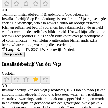
4.0
Technisch Installatiebedrijf Brandenburg (ook bekend als
Installatiebedrijf Siep Brandenburg) is een al ruim 25 jaar gevestigde
speler uit Steenwijk, actief in zowel elektra- als loodgieterswerk.
Klanten prijzen het bedrijf vooral om het vakmanschap, de netheid
van het werk en de snelle beschikbaarheid. Hoewel bijna alle online
reviews zeer positief zijn, is er één kritiekpunt over persoonlijkheid
of communicatie — een kleine kanttekening binnen anderszins
betrouwbare en hoogwaardige dienstverlening.
Lange Baan 17, 8331 LW Steenwijk, Nederland
Bekijk details
Installatiebedrijf Van der Vegt
Gesloten
3.9
Installatiebedrijf Van der Vegt (Hoofdweg 107, Oldeholtpade) is een
allround installatiebedrijf voor o.a. lekkages, water- en gasleidingen,
centrale verwarming/ sanitair en ook ontstoppen/riolering, en wordt
in de online signalen gekoppeld aan een gevestigde lokale praktijk
(o.a. met vermelding van “12 jaar in bedrijf” en lidmaatschap van