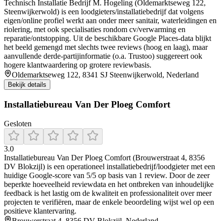
Technisch Installatie Bedrijf M. Hogeling (Oldemarktseweg 122,
Steenwijkerwold) is een loodgieters/installatiebedrijf dat volgens
eigen/online profiel werkt aan onder meer sanitair, waterleidingen en
riolering, met ook specialisaties rondom cv/verwarming en
reparatie/ontstopping. Uit de beschikbare Google Places-data blijkt
het beeld gemengd met slechts twee reviews (hoog en laag), maar
aanvullende derde-partijinformatie (o.a. Trustoo) suggereert ook
hogere klantwaardering op grotere reviewbasis.
Oldemarktseweg 122, 8341 SJ Steenwijkerwold, Nederland
Bekijk details
Installatiebureau Van Der Ploeg Comfort
Gesloten
3.0
Installatiebureau Van Der Ploeg Comfort (Brouwerstraat 4, 8356
DV Blokzijl) is een operationeel installatiebedrijf/loodgieter met een
huidige Google-score van 5/5 op basis van 1 review. Door de zeer
beperkte hoeveelheid reviewdata en het ontbreken van inhoudelijke
feedback is het lastig om de kwaliteit en professionaliteit over meer
projecten te verifiëren, maar de enkele beoordeling wijst wel op een
positieve klantervaring.
Brouwerstraat 4, 8356 DV Blokzijl, Nederland