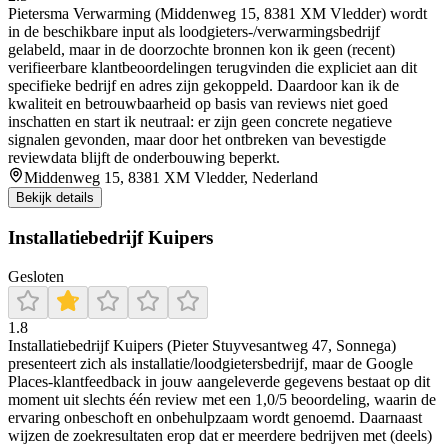
Pietersma Verwarming (Middenweg 15, 8381 XM Vledder) wordt
in de beschikbare input als loodgieters-/verwarmingsbedrijf
gelabeld, maar in de doorzochte bronnen kon ik geen (recent)
verifieerbare klantbeoordelingen terugvinden die expliciet aan dit
specifieke bedrijf en adres zijn gekoppeld. Daardoor kan ik de
kwaliteit en betrouwbaarheid op basis van reviews niet goed
inschatten en start ik neutraal: er zijn geen concrete negatieve
signalen gevonden, maar door het ontbreken van bevestigde
reviewdata blijft de onderbouwing beperkt.
Middenweg 15, 8381 XM Vledder, Nederland
Bekijk details
Installatiebedrijf Kuipers
Gesloten
1.8
Installatiebedrijf Kuipers (Pieter Stuyvesantweg 47, Sonnega)
presenteert zich als installatie/loodgietersbedrijf, maar de Google
Places-klantfeedback in jouw aangeleverde gegevens bestaat op dit
moment uit slechts één review met een 1,0/5 beoordeling, waarin de
ervaring onbeschoft en onbehulpzaam wordt genoemd. Daarnaast
wijzen de zoekresultaten erop dat er meerdere bedrijven met (deels)