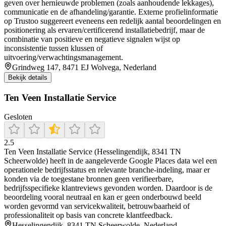
geven over hernieuwde problemen (zoals aanhoudende lekkages),
communicatie en de afhandeling/garantie. Externe profielinformatie
op Trustoo suggereert eveneens een redelijk aantal beoordelingen en
positionering als ervaren/certificerend installatiebedrijf, maar de
combinatie van positieve en negatieve signalen wijst op
inconsistentie tussen klussen of
uitvoering/verwachtingsmanagement.
Grindweg 147, 8471 EJ Wolvega, Nederland
Bekijk details
Ten Veen Installatie Service
Gesloten
2.5
Ten Veen Installatie Service (Hesselingendijk, 8341 TN
Scheerwolde) heeft in de aangeleverde Google Places data wel een
operationele bedrijfsstatus en relevante branche-indeling, maar er
konden via de toegestane bronnen geen verifieerbare,
bedrijfsspecifieke klantreviews gevonden worden. Daardoor is de
beoordeling vooral neutraal en kan er geen onderbouwd beeld
worden gevormd van servicekwaliteit, betrouwbaarheid of
professionaliteit op basis van concrete klantfeedback.
Hesselingendijk, 8341 TN Scheerwolde, Nederland