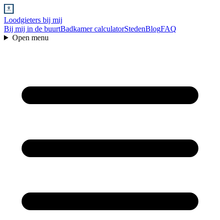
Loodgieters bij mij
Bij mij in de buurt
Badkamer calculator
Steden
Blog
FAQ
Open menu