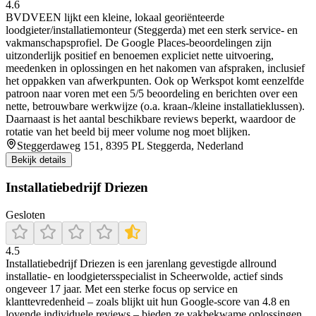
4.6
BVDVEEN lijkt een kleine, lokaal georiënteerde
loodgieter/installatiemonteur (Steggerda) met een sterk service- en
vakmanschapsprofiel. De Google Places-beoordelingen zijn
uitzonderlijk positief en benoemen expliciet nette uitvoering,
meedenken in oplossingen en het nakomen van afspraken, inclusief
het oppakken van afwerkpunten. Ook op Werkspot komt eenzelfde
patroon naar voren met een 5/5 beoordeling en berichten over een
nette, betrouwbare werkwijze (o.a. kraan-/kleine installatieklussen).
Daarnaast is het aantal beschikbare reviews beperkt, waardoor de
rotatie van het beeld bij meer volume nog moet blijken.
Steggerdaweg 151, 8395 PL Steggerda, Nederland
Bekijk details
Installatiebedrijf Driezen
Gesloten
4.5
Installatiebedrijf Driezen is een jarenlang gevestigde allround
installatie- en loodgietersspecialist in Scheerwolde, actief sinds
ongeveer 17 jaar. Met een sterke focus op service en
klanttevredenheid – zoals blijkt uit hun Google-score van 4.8 en
lovende individuele reviews – bieden ze vakbekwame oplossingen,