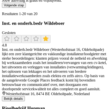
Jouw aanvraag is gratis en vrijblijvend.
Volgende stap
Resultaten
1
-
20
van
20
Inst. en onderh.bedr Wildeboer
Gesloten
4.8
Inst. en onderh.bedr Wildeboer (Westerhofstraat 16, Oldeholtpade)
lijkt een zeer klantgerichte en vakkundige installateur/loodgieter met
sterke beoordelingen: klanten prijzen vooral de netheid en afwerking
bij werkzaamheden zoals het installeren/vervangen van een cv-ketel,
het uitvoeren en verleggen van installaties (verwarming/leidingen),
het oplossen van lekkages en het uitvoeren van bredere
installatiewerkzaamheden zoals elektra en zelfs airco. Op basis van
de aangeleverde Google Places feedback komt hij bovendien
betrouwbaar en communicatief over, met doorgaans een
doorlopende servicekwaliteit tot alles compleet en goed aansluit.
Westerhofstraat 16, 8474 BE Oldeholtpade, Nederland
Bekijk details
Rioolbedrijf Hopman