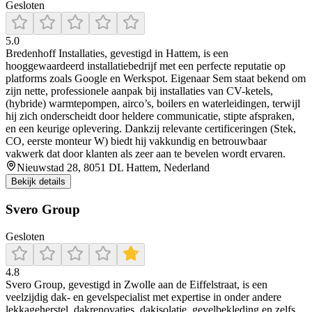
Gesloten
5.0
Bredenhoff Installaties, gevestigd in Hattem, is een
hooggewaardeerd installatiebedrijf met een perfecte reputatie op
platforms zoals Google en Werkspot. Eigenaar Sem staat bekend om
zijn nette, professionele aanpak bij installaties van CV-ketels,
(hybride) warmtepompen, airco’s, boilers en waterleidingen, terwijl
hij zich onderscheidt door heldere communicatie, stipte afspraken,
en een keurige oplevering. Dankzij relevante certificeringen (Stek,
CO, eerste monteur W) biedt hij vakkundig en betrouwbaar
vakwerk dat door klanten als zeer aan te bevelen wordt ervaren.
Nieuwstad 28, 8051 DL Hattem, Nederland
Bekijk details
Svero Group
Gesloten
4.8
Svero Group, gevestigd in Zwolle aan de Eiffelstraat, is een
veelzijdig dak- en gevelspecialist met expertise in onder andere
lekkageherstel, dakrenovaties, dakisolatie, gevelbekleding en zelfs