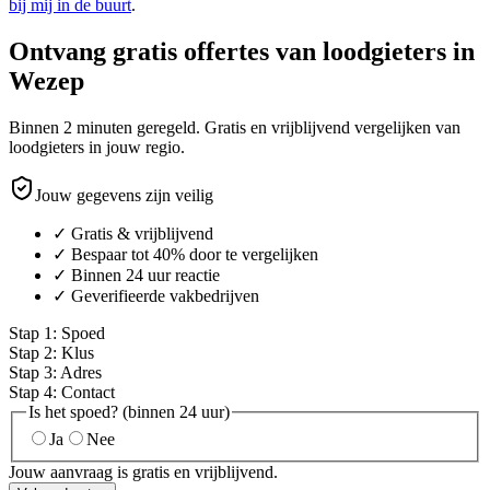
bij mij in de buurt
.
Ontvang gratis offertes van loodgieters in
Wezep
Binnen 2 minuten geregeld. Gratis en vrijblijvend vergelijken van
loodgieters in jouw regio.
Jouw gegevens zijn veilig
✓ Gratis & vrijblijvend
✓ Bespaar tot 40% door te vergelijken
✓ Binnen 24 uur reactie
✓ Geverifieerde vakbedrijven
Stap
1
:
Spoed
Stap
2
:
Klus
Stap
3
:
Adres
Stap
4
:
Contact
Is het spoed? (binnen 24 uur)
Ja
Nee
Jouw aanvraag is gratis en vrijblijvend.