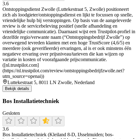
3.6
Ontstoppingsdienst Zwolle (Luttekestraat 5, Zwolle) positioneert
zich als loodgieter/ontstoppingsdienst en lijkt te focussen op snelle,
vriendelijke hulp bij verstoppingen. Op basis van de aangeleverde
review is de servicebeleving positief (snelle afhandeling en
vriendelijke communicatie). Daarnaast wijst een Trustpilot-profiel in
dezelfde regio/verwante naam (“Ontstoppingsbedrijf Zwolle”) op
overwegend tevreden klanten met een hoge TrustScore (4,6/5) en
meerdere (ook geverifieerde) ervaringen, al is er ook minstens één
negatieve ervaring over prijsniveau/tarieven die kan wijzen op
variatie in kosten of voorafgaande prijscommunicatie.
([nl.trustpilot.com]
(https://nl.trustpilot.com/review/ontstoppingsbedrijfzwolle.net?
utm_source=openai))
Luttekestraat 5, 8011 LN Zwolle, Nederland
Bekijk details
Bos Installatietechniek
Gesloten
3.6
Bos Installatietechniek (Kleiland 8-D, IJsselmuiden; bos-