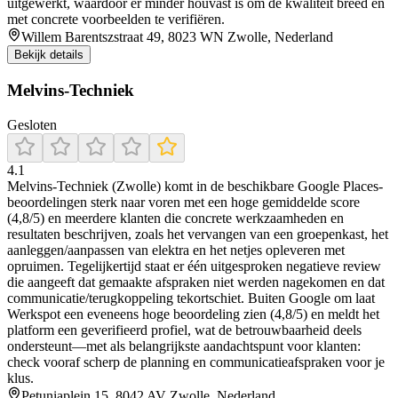
uitgewerkt, waardoor er minder houvast is om de kwaliteit breed en
met concrete voorbeelden te verifiëren.
Willem Barentszstraat 49, 8023 WN Zwolle, Nederland
Bekijk details
Melvins-Techniek
Gesloten
4.1
Melvins-Techniek (Zwolle) komt in de beschikbare Google Places-
beoordelingen sterk naar voren met een hoge gemiddelde score
(4,8/5) en meerdere klanten die concrete werkzaamheden en
resultaten beschrijven, zoals het vervangen van een groepenkast, het
aanleggen/aanpassen van elektra en het netjes opleveren met
opruimen. Tegelijkertijd staat er één uitgesproken negatieve review
die aangeeft dat gemaakte afspraken niet werden nagekomen en dat
communicatie/terugkoppeling tekortschiet. Buiten Google om laat
Werkspot een eveneens hoge beoordeling zien (4,8/5) en meldt het
platform een geverifieerd profiel, wat de betrouwbaarheid deels
ondersteunt—met als belangrijkste aandachtspunt voor klanten:
check vooraf scherp de planning en communicatieafspraken voor je
klus.
Petuniaplein 15, 8042 AV Zwolle, Nederland