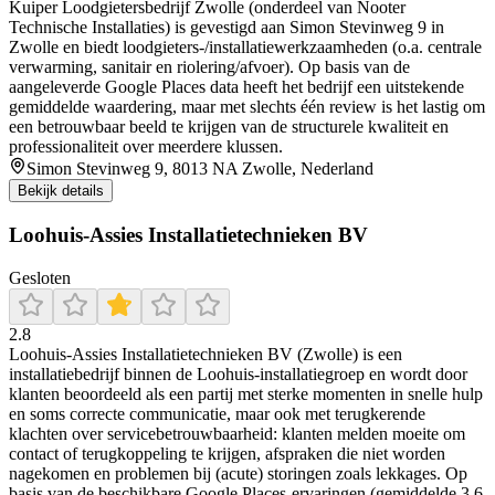
Kuiper Loodgietersbedrijf Zwolle (onderdeel van Nooter
Technische Installaties) is gevestigd aan Simon Stevinweg 9 in
Zwolle en biedt loodgieters-/installatiewerkzaamheden (o.a. centrale
verwarming, sanitair en riolering/afvoer). Op basis van de
aangeleverde Google Places data heeft het bedrijf een uitstekende
gemiddelde waardering, maar met slechts één review is het lastig om
een betrouwbaar beeld te krijgen van de structurele kwaliteit en
professionaliteit over meerdere klussen.
Simon Stevinweg 9, 8013 NA Zwolle, Nederland
Bekijk details
Loohuis-Assies Installatietechnieken BV
Gesloten
2.8
Loohuis-Assies Installatietechnieken BV (Zwolle) is een
installatiebedrijf binnen de Loohuis-installatiegroep en wordt door
klanten beoordeeld als een partij met sterke momenten in snelle hulp
en soms correcte communicatie, maar ook met terugkerende
klachten over servicebetrouwbaarheid: klanten melden moeite om
contact of terugkoppeling te krijgen, afspraken die niet worden
nagekomen en problemen bij (acute) storingen zoals lekkages. Op
basis van de beschikbare Google Places-ervaringen (gemiddelde 3,6