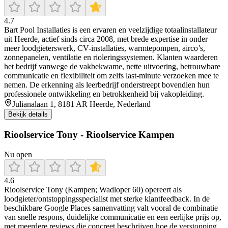
4.7
Bart Pool Installaties is een ervaren en veelzijdige totaalinstallateur
uit Heerde, actief sinds circa 2008, met brede expertise in onder
meer loodgieterswerk, CV-installaties, warmtepompen, airco’s,
zonnepanelen, ventilatie en rioleringssystemen. Klanten waarderen
het bedrijf vanwege de vakbekwame, nette uitvoering, betrouwbare
communicatie en flexibiliteit om zelfs last-minute verzoeken mee te
nemen. De erkenning als leerbedrijf onderstreept bovendien hun
professionele ontwikkeling en betrokkenheid bij vakopleiding.
Julianalaan 1, 8181 AR Heerde, Nederland
Bekijk details
Rioolservice Tony - Rioolservice Kampen
Nu open
4.6
Rioolservice Tony (Kampen; Wadloper 60) opereert als
loodgieter/ontstoppingsspecialist met sterke klantfeedback. In de
beschikbare Google Places samenvatting valt vooral de combinatie
van snelle respons, duidelijke communicatie en een eerlijke prijs op,
met meerdere reviews die concreet beschrijven hoe de verstopping