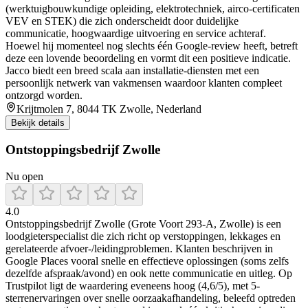
(werktuigbouwkundige opleiding, elektrotechniek, airco‑certificaten
VEV en STEK) die zich onderscheidt door duidelijke
communicatie, hoogwaardige uitvoering en service achteraf.
Hoewel hij momenteel nog slechts één Google‑review heeft, betreft
deze een lovende beoordeling en vormt dit een positieve indicatie.
Jacco biedt een breed scala aan installatie‑diensten met een
persoonlijk netwerk van vakmensen waardoor klanten compleet
ontzorgd worden.
Krijtmolen 7, 8044 TK Zwolle, Nederland
Bekijk details
Ontstoppingsbedrijf Zwolle
Nu open
4.0
Ontstoppingsbedrijf Zwolle (Grote Voort 293-A, Zwolle) is een
loodgieterspecialist die zich richt op verstoppingen, lekkages en
gerelateerde afvoer-/leidingproblemen. Klanten beschrijven in
Google Places vooral snelle en effectieve oplossingen (soms zelfs
dezelfde afspraak/avond) en ook nette communicatie en uitleg. Op
Trustpilot ligt de waardering eveneens hoog (4,6/5), met 5-
sterrenervaringen over snelle oorzaakafhandeling, beleefd optreden