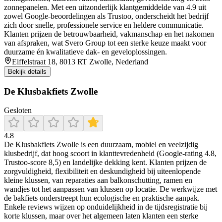
zonnepanelen. Met een uitzonderlijk klantgemiddelde van 4.9 uit
zowel Google-beoordelingen als Trustoo, onderscheidt het bedrijf
zich door snelle, professionele service en heldere communicatie.
Klanten prijzen de betrouwbaarheid, vakmanschap en het nakomen
van afspraken, wat Svero Group tot een sterke keuze maakt voor
duurzame én kwalitatieve dak- en geveloplossingen.
Eiffelstraat 18, 8013 RT Zwolle, Nederland
Bekijk details
De Klusbakfiets Zwolle
Gesloten
4.8
De Klusbakfiets Zwolle is een duurzaam, mobiel en veelzijdig
klusbedrijf, dat hoog scoort in klanttevredenheid (Google-rating 4.8,
Trustoo-score 8,5) en landelijke dekking kent. Klanten prijzen de
zorgvuldigheid, flexibiliteit en deskundigheid bij uiteenlopende
kleine klussen, van reparaties aan balkonschutting, ramen en
wandjes tot het aanpassen van klussen op locatie. De werkwijze met
de bakfiets onderstreept hun ecologische en praktische aanpak.
Enkele reviews wijzen op onduidelijkheid in de tijdsregistratie bij
korte klussen, maar over het algemeen laten klanten een sterke