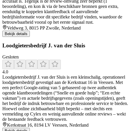
accuraat is. Tegelijk is de review-omvang zeer beperkt (1
beoordeling), en kon ik via de beschikbare bronnen geen extra,
eenduidig te koppelen klantfeedback of aanvullende
bedrijfsinformatie voor dit specifieke bedrijf vinden, waardoor de
betrouwbaarheid vooral op het eerste signaal rust.
Veldweg 3, 8015 PP Zwolle, Nederland
Bekijk details
Loodgietersbedrijf J. van der Sluis
Gesloten
4.0
Loodgietersbedrijf J. van der Sluis is een kleinschalig, operationeel
loodgietersbedrijf gevestigd aan de Kerkstraat 16 in Veessen. Met
een perfect Google-rating van 5 gebaseerd op twee authentiek
ogende klantbeoordelingen (“Snelle en goede hulp”; “Een echte
vakman”) en actuele bedrijfsgegevens (zoals openingstijden), geeft
het bedrijf de indruk betrouwbare en professionele service te bieden.
Hoewel online zichtbaarheid blijft beperkt – met slechts een
vermelding op Cylex en weinig aanvullende online reviews – wekt
de bestaande feedback vertrouwen.
Kerkstraat 16, 8194 LV Veessen, Nederland
Bekijk details