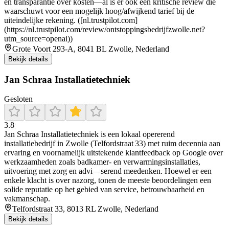
en transparantie over kosten—al is er ook één kritische review die
waarschuwt voor een mogelijk hoog/afwijkend tarief bij de
uiteindelijke rekening. ([nl.trustpilot.com]
(https://nl.trustpilot.com/review/ontstoppingsbedrijfzwolle.net?
utm_source=openai))
Grote Voort 293-A, 8041 BL Zwolle, Nederland
Bekijk details
Jan Schraa Installatietechniek
Gesloten
3.8
Jan Schraa Installatietechniek is een lokaal opererend
installatiebedrijf in Zwolle (Telfordstraat 33) met ruim decennia aan
ervaring en voornamelijk uitstekende klantfeedback op Google over
werkzaamheden zoals badkamer- en verwarmingsinstallaties,
uitvoering met zorg en advi—serend meedenken. Hoewel er een
enkele klacht is over nazorg, tonen de meeste beoordelingen een
solide reputatie op het gebied van service, betrouwbaarheid en
vakmanschap.
Telfordstraat 33, 8013 RL Zwolle, Nederland
Bekijk details