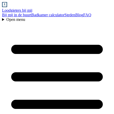
Loodgieters bij mij
Bij mij in de buurt
Badkamer calculator
Steden
Blog
FAQ
Open menu