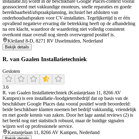
installatie.nl) wordt in de beschikbare Google Places-context vooral
geassocieerd met vakkundige monteurs, snelle reparaties en goede
bereikbaarheid/afspraakplanning, inclusief het afsluiten van
onderhoudsafspraken voor CV-installaties. Tegelijkertijd is er één
opvallend negatieve ervaring die betrekking heeft op de afhandeling
na een klacht, waardoor de waardering niet volledig consistent
overkomt maar overall nog steeds overwegend positief is.
Kleiland 8-D, 8271 RV IJsselmuiden, Nederland
Bekijk details
R. van Gaalen Installatietechniek
Gesloten
3.6
R. van Gaalen Installatietechniek (Kastanjelaan 11, 8266 AV
Kampen) is een installatie-/loodgietersbedrijf dat op basis van de
beschikbare Google Places data vooral positief wordt beoordeeld:
beide beschikbare klanten noemen het bedrijf vakkundig, vriendelijk
en met goede kennis van zaken. Door het lage aantal reviews (2) is
het beeld nog niet statistisch robuust, maar de huidige signalen
wijzen wel op professionele service.
Kastanjelaan 11, 8266 AV Kampen, Nederland
Bekijk details