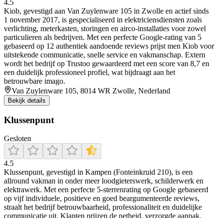
4.5
Kiob, gevestigd aan Van Zuylenware 105 in Zwolle en actief sinds
1 november 2017, is gespecialiseerd in elektriciensdiensten zoals
verlichting, meterkasten, storingen en airco-installaties voor zowel
particulieren als bedrijven. Met een perfecte Google‑rating van 5
gebaseerd op 12 authentiek aandoende reviews prijst men Kiob voor
uitstekende communicatie, snelle service en vakmanschap. Extern
wordt het bedrijf op Trustoo gewaardeerd met een score van 8,7 en
een duidelijk professioneel profiel, wat bijdraagt aan het
betrouwbare imago.
Van Zuylenware 105, 8014 WR Zwolle, Nederland
Bekijk details
Klussenpunt
Gesloten
4.5
Klussenpunt, gevestigd in Kampen (Fonteinkruid 210), is een
allround vakman in onder meer loodgieterswerk, schilderwerk en
elektrawerk. Met een perfecte 5‑sterrenrating op Google gebaseerd
op vijf individuele, positieve en goed beargumenteerde reviews,
straalt het bedrijf betrouwbaarheid, professionaliteit en duidelijke
communicatie uit. Klanten prijzen de netheid, verzorgde aanpak,