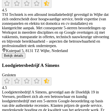
4.5
TSI Techniek is een allround installatiebedrijf gevestigd in Wijhe dat
zich onderscheidt door hoogwaardige service, brede expertise (van
zonnepanelen en elektra tot domotica en cv-installaties) en
klantgerichte aanpak. Met consequente 5-sterren beoordelingen op
Werkspot in meerdere disciplines en op Google overtuigen zij met
vakkennis, transparatie in offertes, technisch nauwkeurige uitvoering
en blijvende bereikbaarheid – aspecten die betrouwbaarheid en
professionaliteit sterk onderstrepen.
Kuierpad 5, 8131 TZ Wijhe, Nederland
Bekijk details
Loodgietersbedrijf A Simens
Gesloten
4.5
Loodgietersbedrijf A Simens, gevestigd aan de IJsseldijk 19 in
Veessen, profileert zich als een betrouwbaar en kundig
loodgietersbedrijf met een 5‑sterren Google‑beoordeling op basis
van drie authentieke recensies. Klanten prijzen de goede service,
meedenkende houding en de kwaliteit van het geleverde werk. Er