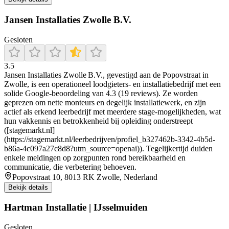
Jansen Installaties Zwolle B.V.
Gesloten
3.5
Jansen Installaties Zwolle B.V., gevestigd aan de Popovstraat in
Zwolle, is een operationeel loodgieters- en installatiebedrijf met een
solide Google‑beoordeling van 4.3 (19 reviews). Ze worden
geprezen om nette monteurs en degelijk installatiewerk, en zijn
actief als erkend leerbedrijf met meerdere stage‑mogelijkheden, wat
hun vakkennis en betrokkenheid bij opleiding onderstreept
([stagemarkt.nl]
(https://stagemarkt.nl/leerbedrijven/profiel_b327462b-3342-4b5d-
b86a-4c097a27c8d8?utm_source=openai)). Tegelijkertijd duiden
enkele meldingen op zorgpunten rond bereikbaarheid en
communicatie, die verbetering behoeven.
Popovstraat 10, 8013 RK Zwolle, Nederland
Bekijk details
Hartman Installatie | IJsselmuiden
Gesloten