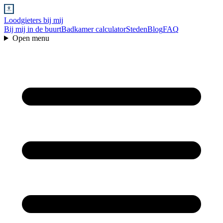
Loodgieters bij mij
Bij mij in de buurt
Badkamer calculator
Steden
Blog
FAQ
Open menu