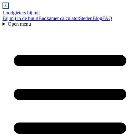
Loodgieters bij mij
Bij mij in de buurt
Badkamer calculator
Steden
Blog
FAQ
Open menu