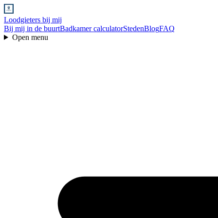
Loodgieters bij mij
Bij mij in de buurt
Badkamer calculator
Steden
Blog
FAQ
Open menu