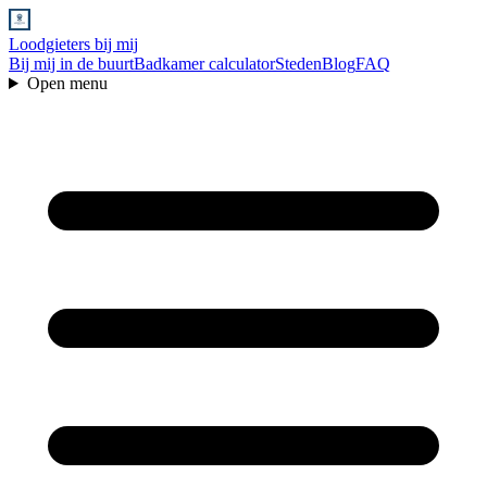
Loodgieters bij mij
Bij mij in de buurt
Badkamer calculator
Steden
Blog
FAQ
Open menu