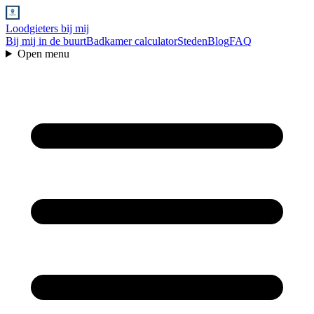
Loodgieters bij mij
Bij mij in de buurt
Badkamer calculator
Steden
Blog
FAQ
Open menu