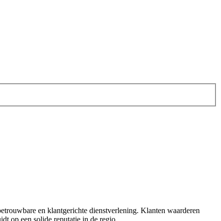
, betrouwbare en klantgerichte dienstverlening. Klanten waarderen
dt op een solide reputatie in de regio.