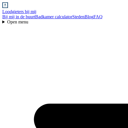
Loodgieters bij mij
Bij mij in de buurt
Badkamer calculator
Steden
Blog
FAQ
Open menu