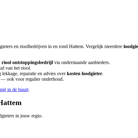
gieters en rioolbedrijven in en rond
Hattem
. Vergelijk meerdere
loodgi
n
riool ontstoppingsbedrijf
via onderstaande aanbieders.
ud van het riool.
lekkage, reparatie en advies over
kosten loodgieter
.
en — ook voor regulier onderhoud.
 mij in de buurt
.
Hattem
gieters in jouw regio.