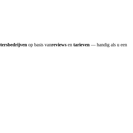
etersbedrijven
op basis van
reviews
en
tarieven
— handig als u een