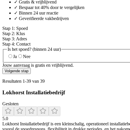
✓ Gratis & vrijblijvend
✓ Bespaar tot 40% door te vergelijken
✓ Binnen 24 uur reactie
✓ Geverifieerde vakbedrijven
Stap
1
:
Spoed
Stap
2
:
Klus
Stap
3
:
Adres
Stap
4
:
Contact
Is het spoed? (binnen 24 uur)
Ja
Nee
Jouw aanvraag is gratis en vrijblijvend.
Volgende stap
Resultaten
1
-
39
van
39
Lokhorst Installatiebedrijf
Gesloten
5.0
Lokhorst Installatiebedrijf is een kleinschalig, operationeel installa
vooral de spoedrespons, flexibiliteit in drukke periodes, en het nakom