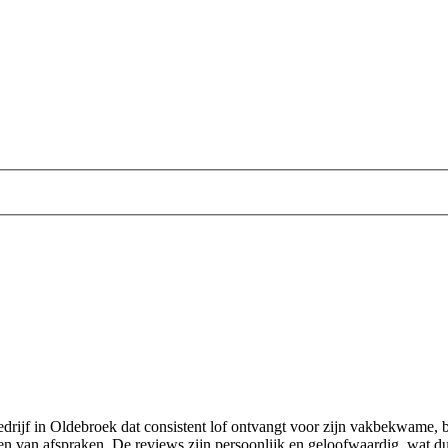
tiebedrijf in Oldebroek dat consistent lof ontvangt voor zijn vakbekwame
en van afspraken. De reviews zijn persoonlijk en geloofwaardig, wat dui