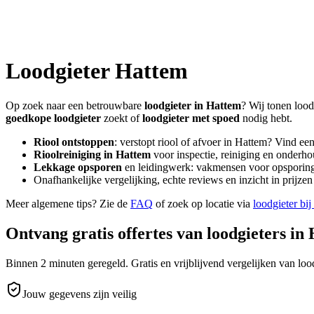
Loodgieter
Hattem
Op zoek naar een betrouwbare
loodgieter in
Hattem
? Wij tonen lood
goedkope loodgieter
zoekt of
loodgieter met spoed
nodig hebt.
Riool ontstoppen
: verstopt riool of afvoer in
Hattem
? Vind ee
Rioolreiniging in
Hattem
voor inspectie, reiniging en onderho
Lekkage opsporen
en leidingwerk: vakmensen voor opsporing 
Onafhankelijke vergelijking, echte reviews en inzicht in prijz
Meer algemene tips? Zie de
FAQ
of zoek op locatie via
loodgieter bij
Ontvang gratis offertes van loodgieters in
Binnen 2 minuten geregeld. Gratis en vrijblijvend vergelijken van lood
Jouw gegevens zijn veilig