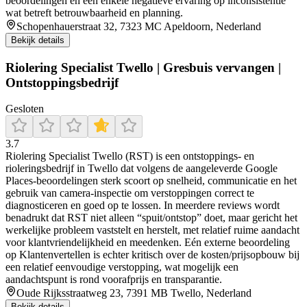
beoordelingen en een enkele negatieve ervaring op inconsistentie
wat betreft betrouwbaarheid en planning.
Schopenhauerstraat 32, 7323 MC Apeldoorn, Nederland
Bekijk details
Riolering Specialist Twello | Gresbuis vervangen |
Ontstoppingsbedrijf
Gesloten
3.7
Riolering Specialist Twello (RST) is een ontstoppings- en
rioleringsbedrijf in Twello dat volgens de aangeleverde Google
Places-beoordelingen sterk scoort op snelheid, communicatie en het
gebruik van camera-inspectie om verstoppingen correct te
diagnosticeren en goed op te lossen. In meerdere reviews wordt
benadrukt dat RST niet alleen “spuit/ontstop” doet, maar gericht het
werkelijke probleem vaststelt en herstelt, met relatief ruime aandacht
voor klantvriendelijkheid en meedenken. Eén externe beoordeling
op Klantenvertellen is echter kritisch over de kosten/prijsopbouw bij
een relatief eenvoudige verstopping, wat mogelijk een
aandachtspunt is rond voorafprijs en transparantie.
Oude Rijksstraatweg 23, 7391 MB Twello, Nederland
Bekijk details