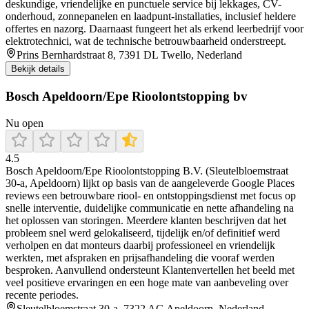
deskundige, vriendelijke en punctuele service bij lekkages, CV-
onderhoud, zonnepanelen en laadpunt-installaties, inclusief heldere
offertes en nazorg. Daarnaast fungeert het als erkend leerbedrijf voor
elektrotechnici, wat de technische betrouwbaarheid onderstreept.
Prins Bernhardstraat 8, 7391 DL Twello, Nederland
Bekijk details
Bosch Apeldoorn/Epe Rioolontstopping bv
Nu open
4.5
Bosch Apeldoorn/Epe Rioolontstopping B.V. (Sleutelbloemstraat
30-a, Apeldoorn) lijkt op basis van de aangeleverde Google Places
reviews een betrouwbare riool- en ontstoppingsdienst met focus op
snelle interventie, duidelijke communicatie en nette afhandeling na
het oplossen van storingen. Meerdere klanten beschrijven dat het
probleem snel werd gelokaliseerd, tijdelijk en/of definitief werd
verholpen en dat monteurs daarbij professioneel en vriendelijk
werkten, met afspraken en prijsafhandeling die vooraf werden
besproken. Aanvullend ondersteunt Klantenvertellen het beeld met
veel positieve ervaringen en een hoge mate van aanbeveling over
recente periodes.
Sleutelbloemstraat 30-a, 7322 AG Apeldoorn, Nederland