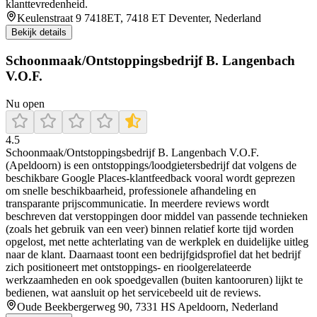
klanttevredenheid.
Keulenstraat 9 7418ET, 7418 ET Deventer, Nederland
Bekijk details
Schoonmaak/Ontstoppingsbedrijf B. Langenbach
V.O.F.
Nu open
4.5
Schoonmaak/Ontstoppingsbedrijf B. Langenbach V.O.F.
(Apeldoorn) is een ontstoppings/loodgietersbedrijf dat volgens de
beschikbare Google Places-klantfeedback vooral wordt geprezen
om snelle beschikbaarheid, professionele afhandeling en
transparante prijscommunicatie. In meerdere reviews wordt
beschreven dat verstoppingen door middel van passende technieken
(zoals het gebruik van een veer) binnen relatief korte tijd worden
opgelost, met nette achterlating van de werkplek en duidelijke uitleg
naar de klant. Daarnaast toont een bedrijfgidsprofiel dat het bedrijf
zich positioneert met ontstoppings- en rioolgerelateerde
werkzaamheden en ook spoedgevallen (buiten kantooruren) lijkt te
bedienen, wat aansluit op het servicebeeld uit de reviews.
Oude Beekbergerweg 90, 7331 HS Apeldoorn, Nederland