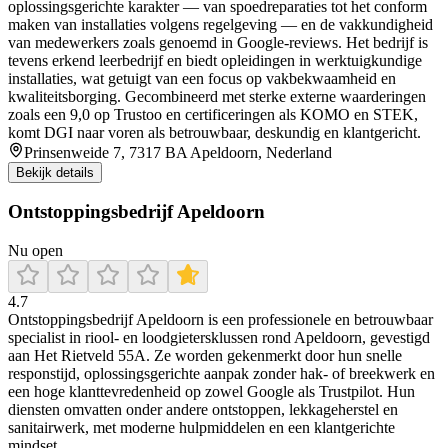
oplossingsgerichte karakter — van spoedreparaties tot het conform
maken van installaties volgens regelgeving — en de vakkundigheid
van medewerkers zoals genoemd in Google-reviews. Het bedrijf is
tevens erkend leerbedrijf en biedt opleidingen in werktuigkundige
installaties, wat getuigt van een focus op vakbekwaamheid en
kwaliteitsborging. Gecombineerd met sterke externe waarderingen
zoals een 9,0 op Trustoo en certificeringen als KOMO en STEK,
komt DGI naar voren als betrouwbaar, deskundig en klantgericht.
Prinsenweide 7, 7317 BA Apeldoorn, Nederland
Bekijk details
Ontstoppingsbedrijf Apeldoorn
Nu open
4.7
Ontstoppingsbedrijf Apeldoorn is een professionele en betrouwbaar
specialist in riool- en loodgietersklussen rond Apeldoorn, gevestigd
aan Het Rietveld 55A. Ze worden gekenmerkt door hun snelle
responstijd, oplossingsgerichte aanpak zonder hak- of breekwerk en
een hoge klanttevredenheid op zowel Google als Trustpilot. Hun
diensten omvatten onder andere ontstoppen, lekkageherstel en
sanitairwerk, met moderne hulpmiddelen en een klantgerichte
mindset.