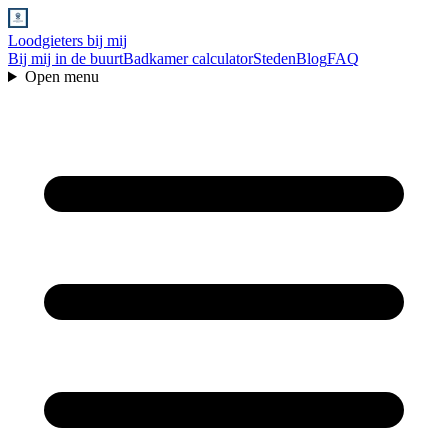
Loodgieters bij mij
Bij mij in de buurt
Badkamer calculator
Steden
Blog
FAQ
Open menu