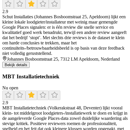
2.9
Schut Installaties (Johannes Bosboomstraat 25, Apeldoorn) lijkt een
kleine lokale loodgieter/installateur met weinig maar gemengde
Google Places signalen: er is één review die snelle service en
kwalitatief goed werk benadrukt, terwijl een andere review aangeeft
dat het bedrijf ‘stopt’. Met slechts drie reviews is de dataset te klein
om harde conclusies te trekken, maar het
continuïteits-/betrouwbaarheidsbeeld is op basis van deze feedback
niet volledig geruststellend.
Johannes Bosboomstraat 25, 7312 LM Apeldoorn, Nederland
Bekijk details
MBT Installatietechniek
Nu open
2.9
MBT Installatietechniek (Volkerakstraat 48, Deventer) lijkt vooral
klein- tot middelgroot loodgieters-/installatiewerk te doen en krijgt in
de aangeleverde Google Places-data zowel duidelijke waardering als
stevige kritiek. Positieve reviewers roemen de professionaliteit,
snelheid en het feit dat ook kleinere klussen worden opgepakt, met