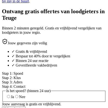
bij mij in de buurt
.
Ontvang gratis offertes van loodgieters in
Teuge
Binnen 2 minuten geregeld. Gratis en vrijblijvend vergelijken van
loodgieters in jouw regio.
Jouw gegevens zijn veilig
✓ Gratis & vrijblijvend
✓ Bespaar tot 40% door te vergelijken
✓ Binnen 24 uur reactie
✓ Geverifieerde vakbedrijven
Stap
1
:
Spoed
Stap
2
:
Klus
Stap
3
:
Adres
Stap
4
:
Contact
Is het spoed? (binnen 24 uur)
Ja
Nee
Jouw aanvraag is gratis en vrijblijvend.