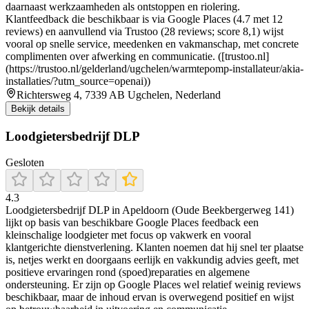
daarnaast werkzaamheden als ontstoppen en riolering.
Klantfeedback die beschikbaar is via Google Places (4.7 met 12
reviews) en aanvullend via Trustoo (28 reviews; score 8,1) wijst
vooral op snelle service, meedenken en vakmanschap, met concrete
complimenten over afwerking en communicatie. ([trustoo.nl]
(https://trustoo.nl/gelderland/ugchelen/warmtepomp-installateur/akia-
installaties/?utm_source=openai))
Richtersweg 4, 7339 AB Ugchelen, Nederland
Bekijk details
Loodgietersbedrijf DLP
Gesloten
4.3
Loodgietersbedrijf DLP in Apeldoorn (Oude Beekbergerweg 141)
lijkt op basis van beschikbare Google Places feedback een
kleinschalige loodgieter met focus op vakwerk en vooral
klantgerichte dienstverlening. Klanten noemen dat hij snel ter plaatse
is, netjes werkt en doorgaans eerlijk en vakkundig advies geeft, met
positieve ervaringen rond (spoed)reparaties en algemene
ondersteuning. Er zijn op Google Places wel relatief weinig reviews
beschikbaar, maar de inhoud ervan is overwegend positief en wijst