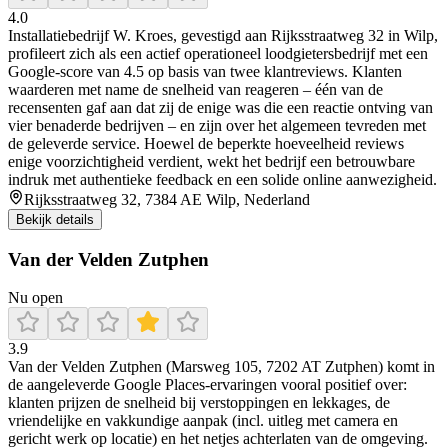
4.0
Installatiebedrijf W. Kroes, gevestigd aan Rijksstraatweg 32 in Wilp,
profileert zich als een actief operationeel loodgietersbedrijf met een
Google-score van 4.5 op basis van twee klantreviews. Klanten
waarderen met name de snelheid van reageren – één van de
recensenten gaf aan dat zij de enige was die een reactie ontving van
vier benaderde bedrijven – en zijn over het algemeen tevreden met
de geleverde service. Hoewel de beperkte hoeveelheid reviews
enige voorzichtigheid verdient, wekt het bedrijf een betrouwbare
indruk met authentieke feedback en een solide online aanwezigheid.
Rijksstraatweg 32, 7384 AE Wilp, Nederland
Bekijk details
Van der Velden Zutphen
Nu open
3.9
Van der Velden Zutphen (Marsweg 105, 7202 AT Zutphen) komt in
de aangeleverde Google Places-ervaringen vooral positief over:
klanten prijzen de snelheid bij verstoppingen en lekkages, de
vriendelijke en vakkundige aanpak (incl. uitleg met camera en
gericht werk op locatie) en het netjes achterlaten van de omgeving.