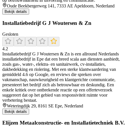
op betrouwbaarheid in uitvoering en communicatie.
Oude Beekbergerweg 141, 7333 AE Apeldoorn, Nederland
Bekijk details
Installatiebedrijf G J Woutersen & Zn
Gesloten
4.2
Installatiebedrijf G J Woutersen & Zn is een allround Nederlands
installatiebedrijf in Epe dat een breed scala aan diensten aanbiedt,
zoals gas‑, water‑, elektra‑ en sanitairwerk, cv-installaties,
dakbedekking en riolering. Met een sterke klantwaardering van
gemiddeld 4.6 op Google, en reviews die spreken over
vakmanschap, nauwkeurigheid en klantgerichte communicatie,
presenteert het bedrijf zich als betrouwbaar en deskundig. Een
enkele kritiek over ontbrekende reactie op een offerteverzoek
suggereert dat op het gebied van responsiviteit ruimte voor
verbetering bestaat.
Weteringdijk 29, 8161 SE Epe, Nederland
Bekijk details
Elijzen Metaalconstructie- en Installatietechniek B.V.