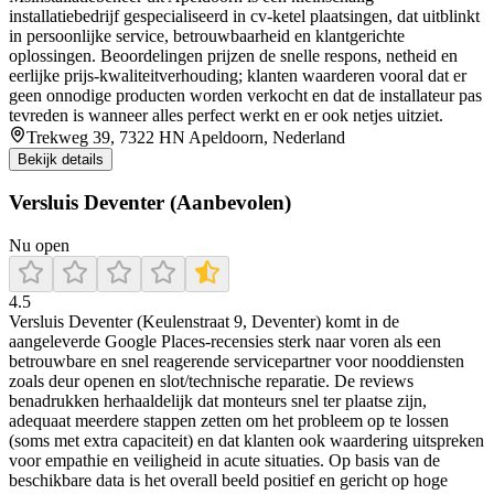
installatiebedrijf gespecialiseerd in cv-ketel plaatsingen, dat uitblinkt
in persoonlijke service, betrouwbaarheid en klantgerichte
oplossingen. Beoordelingen prijzen de snelle respons, netheid en
eerlijke prijs‑kwaliteitverhouding; klanten waarderen vooral dat er
geen onnodige producten worden verkocht en dat de installateur pas
tevreden is wanneer alles perfect werkt en er ook netjes uitziet.
Trekweg 39, 7322 HN Apeldoorn, Nederland
Bekijk details
Versluis Deventer (Aanbevolen)
Nu open
4.5
Versluis Deventer (Keulenstraat 9, Deventer) komt in de
aangeleverde Google Places-recensies sterk naar voren als een
betrouwbare en snel reagerende servicepartner voor nooddiensten
zoals deur openen en slot/technische reparatie. De reviews
benadrukken herhaaldelijk dat monteurs snel ter plaatse zijn,
adequaat meerdere stappen zetten om het probleem op te lossen
(soms met extra capaciteit) en dat klanten ook waardering uitspreken
voor empathie en veiligheid in acute situaties. Op basis van de
beschikbare data is het overall beeld positief en gericht op hoge