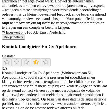
afspraken en net afgeleverd werk. Hoewel de auteursnamen
authentiek overkomen en reviews door de jaren heen zijn verspreid
– wat geen directe aanwijzingen voor misleidende beoordelingen
oplevert –, is de kleine hoeveelheid feedback en de beperkte inhoud
van sommige reviews een aandachtspunt. Voor potentiële klanten
blijft het raadzaam om bij interesse vervolgcontact of referenties op
te vragen om een completer beeld te krijgen.
Eperweg 8, 8166 AB Emst, Nederland
Bekijk details
Konink Loodgieter En Cv Apeldoorn
Gesloten
3.5
Konink Loodgieter En Cv Apeldoorn (Winkewijertlaan 51,
Apeldoorn) lijkt vooral sterk te presteren bij spoedklussen en
klantgerichte service, zoals terugkomt in de beschikbare recensies:
een reviewer beschrijft snelle hulp bij een kelderlekkage en zelfs laat
op de avond contact via een appje met vervolgactie de volgende
dag, terwijl een andere klant meldt dat sanitair zonder problemen is
geplaatst (‘Top gedaan’). Op basis van deze data is de signaalsterkte
positief, maar met slechts twee reviews en zonder externe, expliciete
bevestiging op de toegestane reviewplatforms blijft de