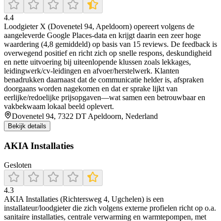
4.4
Loodgieter X (Dovenetel 94, Apeldoorn) opereert volgens de
aangeleverde Google Places-data en krijgt daarin een zeer hoge
waardering (4,8 gemiddeld) op basis van 15 reviews. De feedback is
overwegend positief en richt zich op snelle respons, deskundigheid
en nette uitvoering bij uiteenlopende klussen zoals lekkages,
leidingwerk/cv-leidingen en afvoer/herstelwerk. Klanten
benadrukken daarnaast dat de communicatie helder is, afspraken
doorgaans worden nagekomen en dat er sprake lijkt van
eerlijke/redoelijke prijsopgaven—wat samen een betrouwbaar en
vakbekwaam lokaal beeld oplevert.
Dovenetel 94, 7322 DT Apeldoorn, Nederland
Bekijk details
AKIA Installaties
Gesloten
4.3
AKIA Installaties (Richtersweg 4, Ugchelen) is een
installateur/loodgieter die zich volgens externe profielen richt op o.a.
sanitaire installaties, centrale verwarming en warmtepompen, met