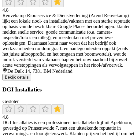
4.8
Reuvekamp Rioolservice & Dienstverlening (Arend Reuvekamp)
lijkt een lokale riool- en installatie/vakman met een sterke reputatie
op basis van de beschikbare Google Places beoordelingen: klanten
melden snelle service, goede communicatie (o.a. camera-
inspectie/foto’s en uitleg), en meedenken met preventieve
oplossingen. Daarnaast komt naar voren dat het bedrijf ook
werkzaamheden rondom graaf- en aanlegcontexten oppakt (zoals
het juiste afloopprofiel en het omgaan met boomwortels), wat de
indruk versterkt van vakmanschap en betrouwbaarheid bij zowel
acute verstoppingen als vervolgstappen in het riool-/afvoervak.
De Dalk 14, 7381 BM Nederland
Bekijk details
DGI Installaties
Gesloten
4.8
DGI Installaties is een professioneel installatiebedrijf uit Apeldoorn,
gevestigd op Prinsenweide 7, met een uitstekende reputatie in
verwarmings- en loodgieterswerk. Klanten prijzen het bedrijf om het