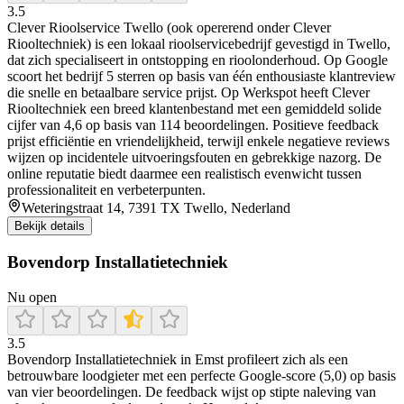
3.5
Clever Rioolservice Twello (ook opererend onder Clever
Riooltechniek) is een lokaal rioolservicebedrijf gevestigd in Twello,
dat zich specialiseert in ontstopping en rioolonderhoud. Op Google
scoort het bedrijf 5 sterren op basis van één enthousiaste klantreview
die snelle en betaalbare service prijst. Op Werkspot heeft Clever
Riooltechniek een breed klantenbestand met een gemiddeld solide
cijfer van 4,6 op basis van 114 beoordelingen. Positieve feedback
prijst efficiëntie en vriendelijkheid, terwijl enkele negatieve reviews
wijzen op incidentele uitvoeringsfouten en gebrekkige nazorg. De
online reputatie biedt daarmee een realistisch evenwicht tussen
professionaliteit en verbeterpunten.
Weteringstraat 14, 7391 TX Twello, Nederland
Bekijk details
Bovendorp Installatietechniek
Nu open
3.5
Bovendorp Installatietechniek in Emst profileert zich als een
betrouwbare loodgieter met een perfecte Google-score (5,0) op basis
van vier beoordelingen. De feedback wijst op stipte naleving van