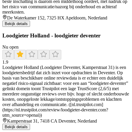
beste inschatting is daarom een middelhoog oordeel, met nadruk op
het risico van communicatie/nazorg bij onderhoud en achteraf
meerkosten.
De Waterkamer 152, 7325 HX Apeldoorn, Nederland
Bekijk details
Loodgieter Holland - loodgieter deventer
Nu open
1.9
Loodgieter Holland (Loodgieter Deventer, Kamperstraat 31) is een
loodgietersbedrijf dat zich inzet voor opdrachten in Deventer. Op
basis van beschikbare online reviewdata is er echter een duidelijk
negatief risico-signaal zichtbaar: voor een aan “loodgieter-deventer”
gelinkt domein toont Trustpilot een lage TrustScore (2,6/5) met
meerdere ongunstige reviews over bijv. hoge of slecht onderbouwde
kosten, onopgeloste lekkage/ontstoppingsproblemen en klachten
over afhandeling en communicatie. ([nl.trustpilot.com]
(https://nl.trustpilot.com/review/loodgieter-deventer.com?
utm_source=openai))
Kamperstraat 31, 7418 CA Deventer, Nederland
Bekijk details