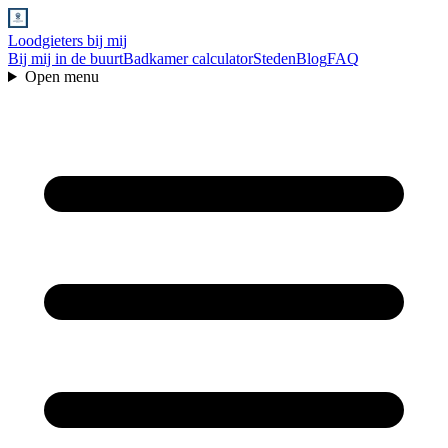
Loodgieters bij mij
Bij mij in de buurt
Badkamer calculator
Steden
Blog
FAQ
Open menu