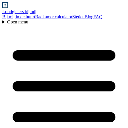
Loodgieters bij mij
Bij mij in de buurt
Badkamer calculator
Steden
Blog
FAQ
Open menu