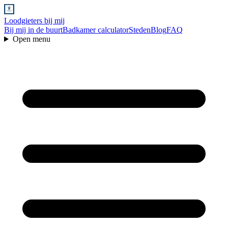
Loodgieters bij mij
Bij mij in de buurt
Badkamer calculator
Steden
Blog
FAQ
Open menu