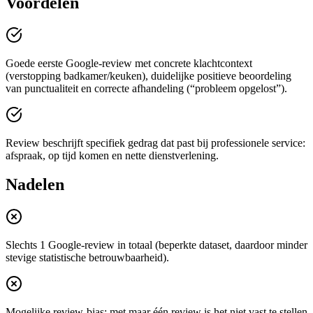
Voordelen
Goede eerste Google-review met concrete klachtcontext
(verstopping badkamer/keuken), duidelijke positieve beoordeling
van punctualiteit en correcte afhandeling (“probleem opgelost”).
Review beschrijft specifiek gedrag dat past bij professionele service:
afspraak, op tijd komen en nette dienstverlening.
Nadelen
Slechts 1 Google-review in totaal (beperkte dataset, daardoor minder
stevige statistische betrouwbaarheid).
Mogelijke review-bias: met maar één review is het niet vast te stellen