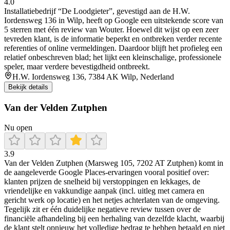
4.0
Installatiebedrijf “De Loodgieter”, gevestigd aan de H.W.
Iordensweg 136 in Wilp, heeft op Google een uitstekende score van
5 sterren met één review van Wouter. Hoewel dit wijst op een zeer
tevreden klant, is de informatie beperkt en ontbreken verder recente
referenties of online vermeldingen. Daardoor blijft het profieleg een
relatief onbeschreven blad; het lijkt een kleinschalige, professionele
speler, maar verdere bevestigdheid ontbreekt.
H.W. Iordensweg 136, 7384 AK Wilp, Nederland
Bekijk details
Van der Velden Zutphen
Nu open
3.9
Van der Velden Zutphen (Marsweg 105, 7202 AT Zutphen) komt in
de aangeleverde Google Places-ervaringen vooral positief over:
klanten prijzen de snelheid bij verstoppingen en lekkages, de
vriendelijke en vakkundige aanpak (incl. uitleg met camera en
gericht werk op locatie) en het netjes achterlaten van de omgeving.
Tegelijk zit er één duidelijke negatieve review tussen over de
financiële afhandeling bij een herhaling van dezelfde klacht, waarbij
de klant stelt opnieuw het volledige bedrag te hebben betaald en niet