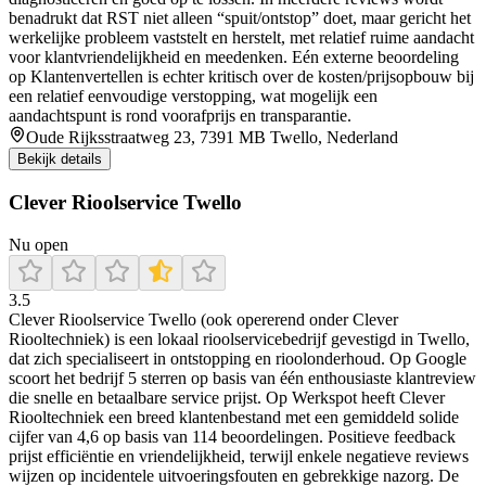
benadrukt dat RST niet alleen “spuit/ontstop” doet, maar gericht het
werkelijke probleem vaststelt en herstelt, met relatief ruime aandacht
voor klantvriendelijkheid en meedenken. Eén externe beoordeling
op Klantenvertellen is echter kritisch over de kosten/prijsopbouw bij
een relatief eenvoudige verstopping, wat mogelijk een
aandachtspunt is rond voorafprijs en transparantie.
Oude Rijksstraatweg 23, 7391 MB Twello, Nederland
Bekijk details
Clever Rioolservice Twello
Nu open
3.5
Clever Rioolservice Twello (ook opererend onder Clever
Riooltechniek) is een lokaal rioolservicebedrijf gevestigd in Twello,
dat zich specialiseert in ontstopping en rioolonderhoud. Op Google
scoort het bedrijf 5 sterren op basis van één enthousiaste klantreview
die snelle en betaalbare service prijst. Op Werkspot heeft Clever
Riooltechniek een breed klantenbestand met een gemiddeld solide
cijfer van 4,6 op basis van 114 beoordelingen. Positieve feedback
prijst efficiëntie en vriendelijkheid, terwijl enkele negatieve reviews
wijzen op incidentele uitvoeringsfouten en gebrekkige nazorg. De