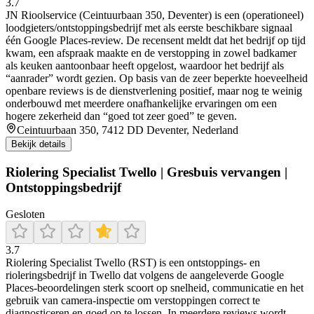
3.7
JN Rioolservice (Ceintuurbaan 350, Deventer) is een (operationeel)
loodgieters/ontstoppingsbedrijf met als eerste beschikbare signaal
één Google Places-review. De recensent meldt dat het bedrijf op tijd
kwam, een afspraak maakte en de verstopping in zowel badkamer
als keuken aantoonbaar heeft opgelost, waardoor het bedrijf als
“aanrader” wordt gezien. Op basis van de zeer beperkte hoeveelheid
openbare reviews is de dienstverlening positief, maar nog te weinig
onderbouwd met meerdere onafhankelijke ervaringen om een
hogere zekerheid dan “goed tot zeer goed” te geven.
Ceintuurbaan 350, 7412 DD Deventer, Nederland
Bekijk details
Riolering Specialist Twello | Gresbuis vervangen |
Ontstoppingsbedrijf
Gesloten
3.7
Riolering Specialist Twello (RST) is een ontstoppings- en
rioleringsbedrijf in Twello dat volgens de aangeleverde Google
Places-beoordelingen sterk scoort op snelheid, communicatie en het
gebruik van camera-inspectie om verstoppingen correct te
diagnosticeren en goed op te lossen. In meerdere reviews wordt