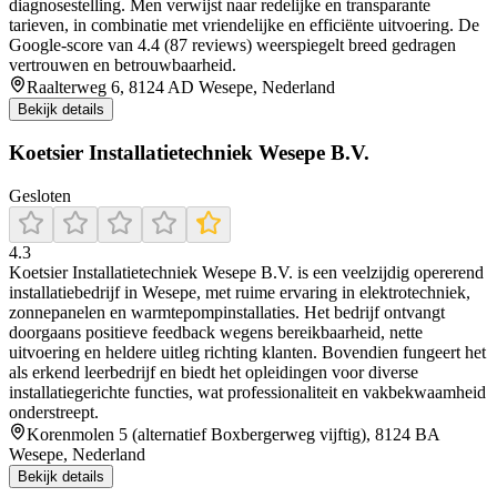
diagnosestelling. Men verwijst naar redelijke en transparante
tarieven, in combinatie met vriendelijke en efficiënte uitvoering. De
Google-score van 4.4 (87 reviews) weerspiegelt breed gedragen
vertrouwen en betrouwbaarheid.
Raalterweg 6, 8124 AD Wesepe, Nederland
Bekijk details
Koetsier Installatietechniek Wesepe B.V.
Gesloten
4.3
Koetsier Installatietechniek Wesepe B.V. is een veelzijdig opererend
installatiebedrijf in Wesepe, met ruime ervaring in elektrotechniek,
zonnepanelen en warmtepompinstallaties. Het bedrijf ontvangt
doorgaans positieve feedback wegens bereikbaarheid, nette
uitvoering en heldere uitleg richting klanten. Bovendien fungeert het
als erkend leerbedrijf en biedt het opleidingen voor diverse
installatiegerichte functies, wat professionaliteit en vakbekwaamheid
onderstreept.
Korenmolen 5 (alternatief Boxbergerweg vijftig), 8124 BA
Wesepe, Nederland
Bekijk details