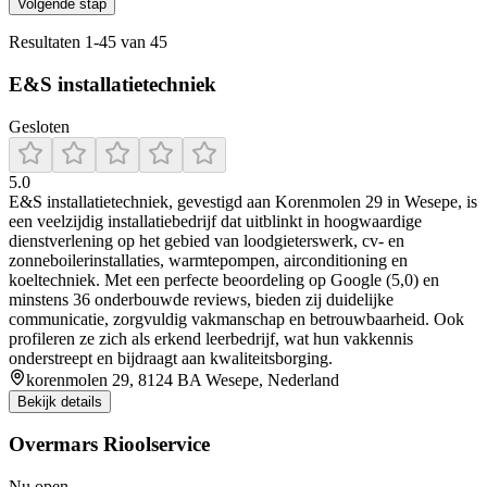
Volgende stap
Resultaten
1
-
45
van
45
E&S installatietechniek
Gesloten
5.0
E&S installatietechniek, gevestigd aan Korenmolen 29 in Wesepe, is
een veelzijdig installatiebedrijf dat uitblinkt in hoogwaardige
dienstverlening op het gebied van loodgieterswerk, cv- en
zonneboilerinstallaties, warmtepompen, airconditioning en
koeltechniek. Met een perfecte beoordeling op Google (5,0) en
minstens 36 onderbouwde reviews, bieden zij duidelijke
communicatie, zorgvuldig vakmanschap en betrouwbaarheid. Ook
profileren ze zich als erkend leerbedrijf, wat hun vakkennis
onderstreept en bijdraagt aan kwaliteitsborging.
korenmolen 29, 8124 BA Wesepe, Nederland
Bekijk details
Overmars Rioolservice
Nu open