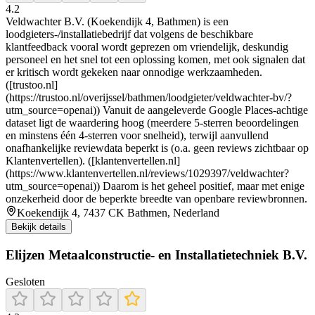
4.2
Veldwachter B.V. (Koekendijk 4, Bathmen) is een
loodgieters-/installatiebedrijf dat volgens de beschikbare
klantfeedback vooral wordt geprezen om vriendelijk, deskundig
personeel en het snel tot een oplossing komen, met ook signalen dat
er kritisch wordt gekeken naar onnodige werkzaamheden.
([trustoo.nl]
(https://trustoo.nl/overijssel/bathmen/loodgieter/veldwachter-bv/?
utm_source=openai)) Vanuit de aangeleverde Google Places-achtige
dataset ligt de waardering hoog (meerdere 5-sterren beoordelingen
en minstens één 4-sterren voor snelheid), terwijl aanvullend
onafhankelijke reviewdata beperkt is (o.a. geen reviews zichtbaar op
Klantenvertellen). ([klantenvertellen.nl]
(https://www.klantenvertellen.nl/reviews/1029397/veldwachter?
utm_source=openai)) Daarom is het geheel positief, maar met enige
onzekerheid door de beperkte breedte van openbare reviewbronnen.
Koekendijk 4, 7437 CK Bathmen, Nederland
Bekijk details
Elijzen Metaalconstructie- en Installatietechniek B.V.
Gesloten