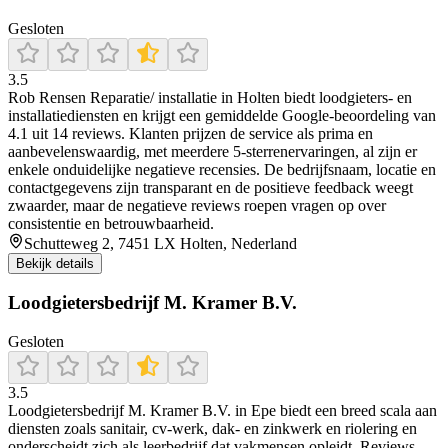
Gesloten
3.5
Rob Rensen Reparatie/ installatie in Holten biedt loodgieters- en
installatiediensten en krijgt een gemiddelde Google-beoordeling van
4.1 uit 14 reviews. Klanten prijzen de service als prima en
aanbevelenswaardig, met meerdere 5-sterrenervaringen, al zijn er
enkele onduidelijke negatieve recensies. De bedrijfsnaam, locatie en
contactgegevens zijn transparant en de positieve feedback weegt
zwaarder, maar de negatieve reviews roepen vragen op over
consistentie en betrouwbaarheid.
Schutteweg 2, 7451 LX Holten, Nederland
Bekijk details
Loodgietersbedrijf M. Kramer B.V.
Gesloten
3.5
Loodgietersbedrijf M. Kramer B.V. in Epe biedt een breed scala aan
diensten zoals sanitair, cv-werk, dak‑ en zinkwerk en riolering en
onderscheidt zich als leerbedrijf dat vakmensen opleidt. Reviews