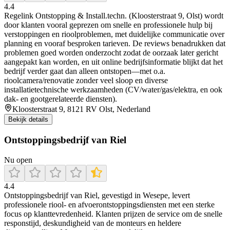
4.4
Regelink Ontstopping & Install.techn. (Kloosterstraat 9, Olst) wordt
door klanten vooral geprezen om snelle en professionele hulp bij
verstoppingen en rioolproblemen, met duidelijke communicatie over
planning en vooraf besproken tarieven. De reviews benadrukken dat
problemen goed worden onderzocht zodat de oorzaak later gericht
aangepakt kan worden, en uit online bedrijfsinformatie blijkt dat het
bedrijf verder gaat dan alleen ontstopen—met o.a.
rioolcamera/renovatie zonder veel sloop en diverse
installatietechnische werkzaamheden (CV/water/gas/elektra, en ook
dak- en gootgerelateerde diensten).
Kloosterstraat 9, 8121 RV Olst, Nederland
Bekijk details
Ontstoppingsbedrijf van Riel
Nu open
4.4
Ontstoppingsbedrijf van Riel, gevestigd in Wesepe, levert
professionele riool- en afvoerontstoppingsdiensten met een sterke
focus op klanttevredenheid. Klanten prijzen de service om de snelle
responstijd, deskundigheid van de monteurs en heldere