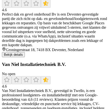
4.6
Perfect dak en gevel onderhoud Bv is een Deventer-gevestigde
partij die zich richt op dak- en gevelonderhoud/loodgieterswerk rond
lekkages en reparaties. Op basis van de beschikbare Google Places
gegevens ontvangen zij vrijwel uitsluitend 5-sterren, met klanten die
vooral lof uitspreken voor snelheid, nette uitvoering en goede
communicatie (o.a. via WhatsApp), inclusief situaties waarin
dezelfde dag is ingegrepen bij dakproblemen zoals een lekkage of
een kapotte dakpan.
Groningerstraat 18, 7418 BX Deventer, Nederland
Bekijk details
Van Niel Installatietechniek B.V.
Nu open
4.6
Van Niel Installatietechniek B.V., gevestigd in Twello, is een
professioneel loodgieters- en installatiebedrijf met een Google-
beoordeling van 4,6 (11 reviews). Klanten prijzen vooral de
deskundige, vriendelijke en punctuele service bij lekkages, CV-
onderhoud, zonnepanelen en laadpunt-installaties, inclusief heldere