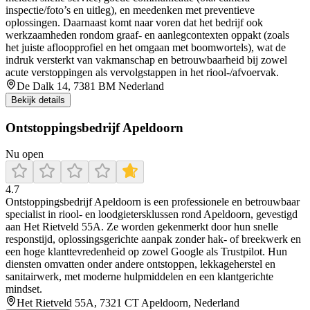
inspectie/foto’s en uitleg), en meedenken met preventieve
oplossingen. Daarnaast komt naar voren dat het bedrijf ook
werkzaamheden rondom graaf- en aanlegcontexten oppakt (zoals
het juiste afloopprofiel en het omgaan met boomwortels), wat de
indruk versterkt van vakmanschap en betrouwbaarheid bij zowel
acute verstoppingen als vervolgstappen in het riool-/afvoervak.
De Dalk 14, 7381 BM Nederland
Bekijk details
Ontstoppingsbedrijf Apeldoorn
Nu open
4.7
Ontstoppingsbedrijf Apeldoorn is een professionele en betrouwbaar
specialist in riool- en loodgietersklussen rond Apeldoorn, gevestigd
aan Het Rietveld 55A. Ze worden gekenmerkt door hun snelle
responstijd, oplossingsgerichte aanpak zonder hak- of breekwerk en
een hoge klanttevredenheid op zowel Google als Trustpilot. Hun
diensten omvatten onder andere ontstoppen, lekkageherstel en
sanitairwerk, met moderne hulpmiddelen en een klantgerichte
mindset.
Het Rietveld 55A, 7321 CT Apeldoorn, Nederland