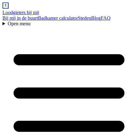
Loodgieters bij mij
Bij mij in de buurt
Badkamer calculator
Steden
Blog
FAQ
Open menu