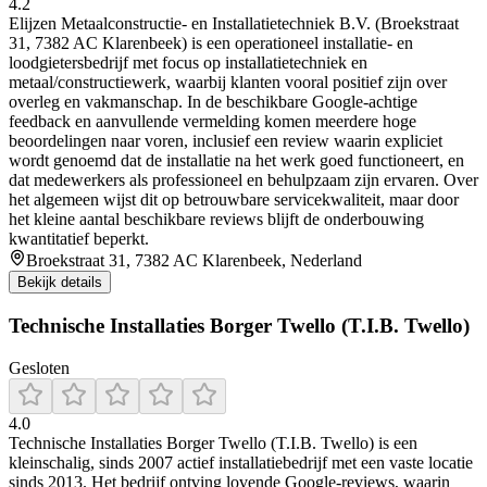
4.2
Elijzen Metaalconstructie- en Installatietechniek B.V. (Broekstraat
31, 7382 AC Klarenbeek) is een operationeel installatie- en
loodgietersbedrijf met focus op installatietechniek en
metaal/constructiewerk, waarbij klanten vooral positief zijn over
overleg en vakmanschap. In de beschikbare Google-achtige
feedback en aanvullende vermelding komen meerdere hoge
beoordelingen naar voren, inclusief een review waarin expliciet
wordt genoemd dat de installatie na het werk goed functioneert, en
dat medewerkers als professioneel en behulpzaam zijn ervaren. Over
het algemeen wijst dit op betrouwbare servicekwaliteit, maar door
het kleine aantal beschikbare reviews blijft de onderbouwing
kwantitatief beperkt.
Broekstraat 31, 7382 AC Klarenbeek, Nederland
Bekijk details
Technische Installaties Borger Twello (T.I.B. Twello)
Gesloten
4.0
Technische Installaties Borger Twello (T.I.B. Twello) is een
kleinschalig, sinds 2007 actief installatiebedrijf met een vaste locatie
sinds 2013. Het bedrijf ontving lovende Google‑reviews, waarin