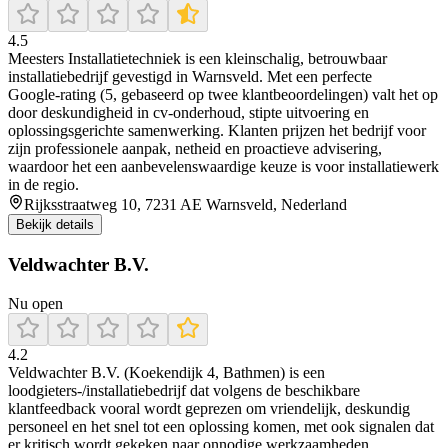
4.5
Meesters Installatietechniek is een kleinschalig, betrouwbaar
installatiebedrijf gevestigd in Warnsveld. Met een perfecte
Google‑rating (5, gebaseerd op twee klantbeoordelingen) valt het op
door deskundigheid in cv‑onderhoud, stipte uitvoering en
oplossingsgerichte samenwerking. Klanten prijzen het bedrijf voor
zijn professionele aanpak, netheid en proactieve advisering,
waardoor het een aanbevelenswaardige keuze is voor installatiewerk
in de regio.
Rijksstraatweg 10, 7231 AE Warnsveld, Nederland
Bekijk details
Veldwachter B.V.
Nu open
4.2
Veldwachter B.V. (Koekendijk 4, Bathmen) is een
loodgieters-/installatiebedrijf dat volgens de beschikbare
klantfeedback vooral wordt geprezen om vriendelijk, deskundig
personeel en het snel tot een oplossing komen, met ook signalen dat
er kritisch wordt gekeken naar onnodige werkzaamheden.