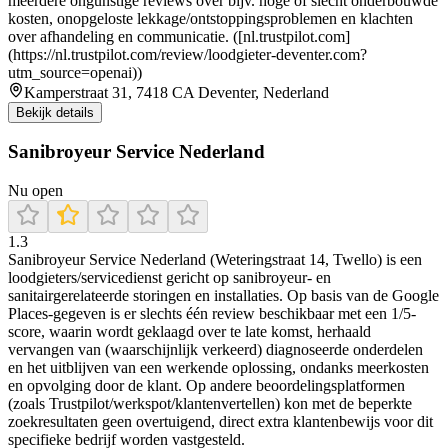
meerdere ongunstige reviews over bijv. hoge of slecht onderbouwde
kosten, onopgeloste lekkage/ontstoppingsproblemen en klachten
over afhandeling en communicatie. ([nl.trustpilot.com]
(https://nl.trustpilot.com/review/loodgieter-deventer.com?
utm_source=openai))
Kamperstraat 31, 7418 CA Deventer, Nederland
Bekijk details
Sanibroyeur Service Nederland
Nu open
1.3
Sanibroyeur Service Nederland (Weteringstraat 14, Twello) is een
loodgieters/servicedienst gericht op sanibroyeur- en
sanitairgerelateerde storingen en installaties. Op basis van de Google
Places-gegeven is er slechts één review beschikbaar met een 1/5-
score, waarin wordt geklaagd over te late komst, herhaald
vervangen van (waarschijnlijk verkeerd) diagnoseerde onderdelen
en het uitblijven van een werkende oplossing, ondanks meerkosten
en opvolging door de klant. Op andere beoordelingsplatformen
(zoals Trustpilot/werkspot/klantenvertellen) kon met de beperkte
zoekresultaten geen overtuigend, direct extra klantenbewijs voor dit
specifieke bedrijf worden vastgesteld.