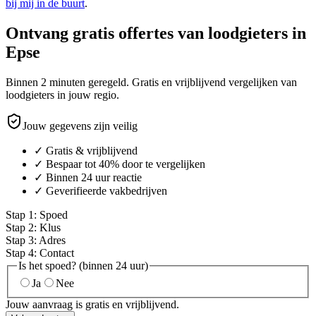
bij mij in de buurt
.
Ontvang gratis offertes van loodgieters in
Epse
Binnen 2 minuten geregeld. Gratis en vrijblijvend vergelijken van
loodgieters in jouw regio.
Jouw gegevens zijn veilig
✓ Gratis & vrijblijvend
✓ Bespaar tot 40% door te vergelijken
✓ Binnen 24 uur reactie
✓ Geverifieerde vakbedrijven
Stap
1
:
Spoed
Stap
2
:
Klus
Stap
3
:
Adres
Stap
4
:
Contact
Is het spoed? (binnen 24 uur)
Ja
Nee
Jouw aanvraag is gratis en vrijblijvend.