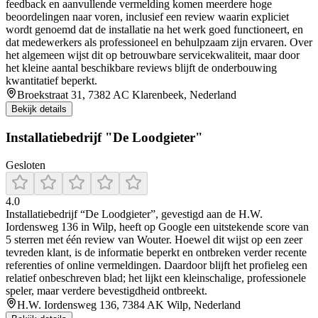
feedback en aanvullende vermelding komen meerdere hoge
beoordelingen naar voren, inclusief een review waarin expliciet
wordt genoemd dat de installatie na het werk goed functioneert, en
dat medewerkers als professioneel en behulpzaam zijn ervaren. Over
het algemeen wijst dit op betrouwbare servicekwaliteit, maar door
het kleine aantal beschikbare reviews blijft de onderbouwing
kwantitatief beperkt.
Broekstraat 31, 7382 AC Klarenbeek, Nederland
Bekijk details
Installatiebedrijf "De Loodgieter"
Gesloten
4.0
Installatiebedrijf “De Loodgieter”, gevestigd aan de H.W.
Iordensweg 136 in Wilp, heeft op Google een uitstekende score van
5 sterren met één review van Wouter. Hoewel dit wijst op een zeer
tevreden klant, is de informatie beperkt en ontbreken verder recente
referenties of online vermeldingen. Daardoor blijft het profieleg een
relatief onbeschreven blad; het lijkt een kleinschalige, professionele
speler, maar verdere bevestigdheid ontbreekt.
H.W. Iordensweg 136, 7384 AK Wilp, Nederland