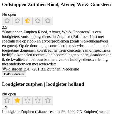
Ontstoppen Zutphen Riool, Afvoer, Wc & Gootsteen
Nu open
2.5
“Ontstoppen Zutphen Riool, Afvoer, Wc & Gootsteen” is een
loodgieters-/ontstoppingsdienst in Zutphen (Polsbroek 154) met
specialisatie op riool- en afvoerproblemen (zoals wc/keukenafvoer
en goten). Op de door mij gecontroleerde reviewbronnen binnen de
toegestane domeinen kon ik echter geen concrete, aan dit specifieke
bedrijf te koppelen recente klantbeoordelingen vinden; daardoor kan
ik de kwaliteit en betrouwbaarheid van de huidige dienstverlening
niet onderbouwen met reviewdata.
Polsbroek 154, 7201 BZ Zutphen, Nederland
Bekijk details
Loodgieter zutphen | loodgieter holland
Nu open
1.9
Loodgieter Zutphen (Litauensestraat 26, 7202 CN Zutphen) wordt