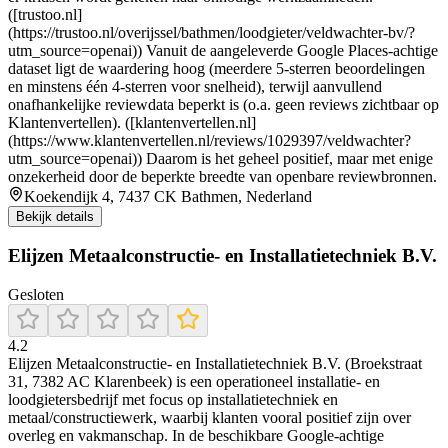
([trustoo.nl]
(https://trustoo.nl/overijssel/bathmen/loodgieter/veldwachter-bv/?
utm_source=openai)) Vanuit de aangeleverde Google Places-achtige
dataset ligt de waardering hoog (meerdere 5-sterren beoordelingen
en minstens één 4-sterren voor snelheid), terwijl aanvullend
onafhankelijke reviewdata beperkt is (o.a. geen reviews zichtbaar op
Klantenvertellen). ([klantenvertellen.nl]
(https://www.klantenvertellen.nl/reviews/1029397/veldwachter?
utm_source=openai)) Daarom is het geheel positief, maar met enige
onzekerheid door de beperkte breedte van openbare reviewbronnen.
Koekendijk 4, 7437 CK Bathmen, Nederland
Bekijk details
Elijzen Metaalconstructie- en Installatietechniek B.V.
Gesloten
4.2
Elijzen Metaalconstructie- en Installatietechniek B.V. (Broekstraat
31, 7382 AC Klarenbeek) is een operationeel installatie- en
loodgietersbedrijf met focus op installatietechniek en
metaal/constructiewerk, waarbij klanten vooral positief zijn over
overleg en vakmanschap. In de beschikbare Google-achtige