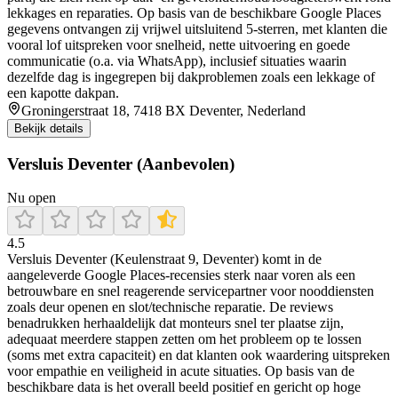
lekkages en reparaties. Op basis van de beschikbare Google Places
gegevens ontvangen zij vrijwel uitsluitend 5-sterren, met klanten die
vooral lof uitspreken voor snelheid, nette uitvoering en goede
communicatie (o.a. via WhatsApp), inclusief situaties waarin
dezelfde dag is ingegrepen bij dakproblemen zoals een lekkage of
een kapotte dakpan.
Groningerstraat 18, 7418 BX Deventer, Nederland
Bekijk details
Versluis Deventer (Aanbevolen)
Nu open
4.5
Versluis Deventer (Keulenstraat 9, Deventer) komt in de
aangeleverde Google Places-recensies sterk naar voren als een
betrouwbare en snel reagerende servicepartner voor nooddiensten
zoals deur openen en slot/technische reparatie. De reviews
benadrukken herhaaldelijk dat monteurs snel ter plaatse zijn,
adequaat meerdere stappen zetten om het probleem op te lossen
(soms met extra capaciteit) en dat klanten ook waardering uitspreken
voor empathie en veiligheid in acute situaties. Op basis van de
beschikbare data is het overall beeld positief en gericht op hoge