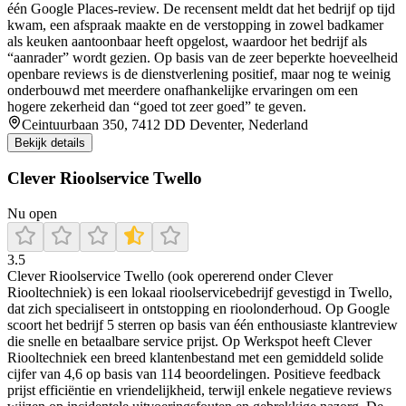
één Google Places-review. De recensent meldt dat het bedrijf op tijd
kwam, een afspraak maakte en de verstopping in zowel badkamer
als keuken aantoonbaar heeft opgelost, waardoor het bedrijf als
“aanrader” wordt gezien. Op basis van de zeer beperkte hoeveelheid
openbare reviews is de dienstverlening positief, maar nog te weinig
onderbouwd met meerdere onafhankelijke ervaringen om een
hogere zekerheid dan “goed tot zeer goed” te geven.
Ceintuurbaan 350, 7412 DD Deventer, Nederland
Bekijk details
Clever Rioolservice Twello
Nu open
3.5
Clever Rioolservice Twello (ook opererend onder Clever
Riooltechniek) is een lokaal rioolservicebedrijf gevestigd in Twello,
dat zich specialiseert in ontstopping en rioolonderhoud. Op Google
scoort het bedrijf 5 sterren op basis van één enthousiaste klantreview
die snelle en betaalbare service prijst. Op Werkspot heeft Clever
Riooltechniek een breed klantenbestand met een gemiddeld solide
cijfer van 4,6 op basis van 114 beoordelingen. Positieve feedback
prijst efficiëntie en vriendelijkheid, terwijl enkele negatieve reviews