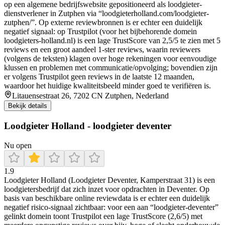
op een algemene bedrijfswebsite gepositioneerd als loodgieter-
dienstverlener in Zutphen via “loodgieterholland.com/loodgieter-
zutphen/”. Op externe reviewbronnen is er echter een duidelijk
negatief signaal: op Trustpilot (voor het bijbehorende domein
loodgieters-holland.nl) is een lage TrustScore van 2,5/5 te zien met 5
reviews en een groot aandeel 1-ster reviews, waarin reviewers
(volgens de teksten) klagen over hoge rekeningen voor eenvoudige
klussen en problemen met communicatie/opvolging; bovendien zijn
er volgens Trustpilot geen reviews in de laatste 12 maanden,
waardoor het huidige kwaliteitsbeeld minder goed te verifiëren is.
Litauensestraat 26, 7202 CN Zutphen, Nederland
Bekijk details
Loodgieter Holland - loodgieter deventer
Nu open
1.9
Loodgieter Holland (Loodgieter Deventer, Kamperstraat 31) is een
loodgietersbedrijf dat zich inzet voor opdrachten in Deventer. Op
basis van beschikbare online reviewdata is er echter een duidelijk
negatief risico-signaal zichtbaar: voor een aan “loodgieter-deventer”
gelinkt domein toont Trustpilot een lage TrustScore (2,6/5) met