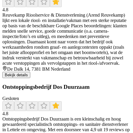
4.8
Reuvekamp Rioolservice & Dienstverlening (Arend Reuvekamp)
lijkt een lokale riool- en installatie/vakman met een sterke reputatie
op basis van de beschikbare Google Places beoordelingen: klanten
melden snelle service, goede communicatie (o.a. camera-
inspectie/foto’s en uitleg), en meedenken met preventieve
oplossingen. Daarnaast komt naar voren dat het bedrijf ook
werkzaamheden rondom graaf- en aanlegcontexten oppakt (zoals
het juiste afloopprofiel en het omgaan met boomwortels), wat de
indruk versterkt van vakmanschap en betrouwbaarheid bij zowel
acute verstoppingen als vervolgstappen in het riool-/afvoervak.
De Dalk 14, 7381 BM Nederland
Bekijk details
Ontstoppingsbedrijf Dos Duurzaam
Gesloten
4.8
Ontstoppingsbedrijf Dos Duurzaam is een kleinschalig en hoog
gewaardeerd specialistisch ontstoppings- en sanitaire dienstverlener
in Lettele en omgeving. Met een doorsnee van 4,9 uit 19 reviews op