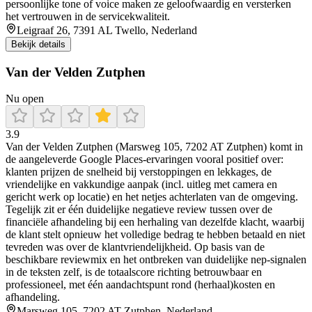
persoonlijke tone of voice maken ze geloofwaardig en versterken
het vertrouwen in de servicekwaliteit.
Leigraaf 26, 7391 AL Twello, Nederland
Bekijk details
Van der Velden Zutphen
Nu open
3.9
Van der Velden Zutphen (Marsweg 105, 7202 AT Zutphen) komt in
de aangeleverde Google Places-ervaringen vooral positief over:
klanten prijzen de snelheid bij verstoppingen en lekkages, de
vriendelijke en vakkundige aanpak (incl. uitleg met camera en
gericht werk op locatie) en het netjes achterlaten van de omgeving.
Tegelijk zit er één duidelijke negatieve review tussen over de
financiële afhandeling bij een herhaling van dezelfde klacht, waarbij
de klant stelt opnieuw het volledige bedrag te hebben betaald en niet
tevreden was over de klantvriendelijkheid. Op basis van de
beschikbare reviewmix en het ontbreken van duidelijke nep-signalen
in de teksten zelf, is de totaalscore richting betrouwbaar en
professioneel, met één aandachtspunt rond (herhaal)kosten en
afhandeling.
Marsweg 105, 7202 AT Zutphen, Nederland