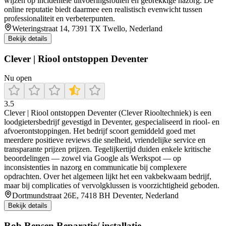
wijzen op incidentele uitvoeringsfouten en gebrekkige nazorg. De
online reputatie biedt daarmee een realistisch evenwicht tussen
professionaliteit en verbeterpunten.
Weteringstraat 14, 7391 TX Twello, Nederland
Bekijk details
Clever | Riool ontstoppen Deventer
Nu open
3.5
Clever | Riool ontstoppen Deventer (Clever Riooltechniek) is een
loodgietersbedrijf gevestigd in Deventer, gespecialiseerd in riool- en
afvoerontstoppingen. Het bedrijf scoort gemiddeld goed met
meerdere positieve reviews die snelheid, vriendelijke service en
transparante prijzen prijzen. Tegelijkertijd duiden enkele kritische
beoordelingen — zowel via Google als Werkspot — op
inconsistenties in nazorg en communicatie bij complexere
opdrachten. Over het algemeen lijkt het een vakbekwaam bedrijf,
maar bij complicaties of vervolgklussen is voorzichtigheid geboden.
Dortmundstraat 26E, 7418 BH Deventer, Nederland
Bekijk details
Rob Rensen Reparatie/ installatie