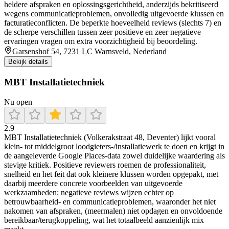
heldere afspraken en oplossingsgerichtheid, anderzijds bekritiseerd
wegens communicatieproblemen, onvolledig uitgevoerde klussen en
facturatieconflicten. De beperkte hoeveelheid reviews (slechts 7) en
de scherpe verschillen tussen zeer positieve en zeer negatieve
ervaringen vragen om extra voorzichtigheid bij beoordeling.
Garsenshof 54, 7231 LC Warnsveld, Nederland
Bekijk details
MBT Installatietechniek
Nu open
2.9
MBT Installatietechniek (Volkerakstraat 48, Deventer) lijkt vooral
klein- tot middelgroot loodgieters-/installatiewerk te doen en krijgt in
de aangeleverde Google Places-data zowel duidelijke waardering als
stevige kritiek. Positieve reviewers roemen de professionaliteit,
snelheid en het feit dat ook kleinere klussen worden opgepakt, met
daarbij meerdere concrete voorbeelden van uitgevoerde
werkzaamheden; negatieve reviews wijzen echter op
betrouwbaarheid- en communicatieproblemen, waaronder het niet
nakomen van afspraken, (meermalen) niet opdagen en onvoldoende
bereikbaar/terugkoppeling, wat het totaalbeeld aanzienlijk mix