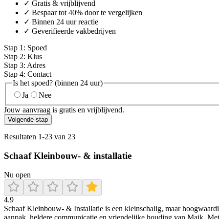
✓ Gratis & vrijblijvend
✓ Bespaar tot 40% door te vergelijken
✓ Binnen 24 uur reactie
✓ Geverifieerde vakbedrijven
Stap
1
:
Spoed
Stap
2
:
Klus
Stap
3
:
Adres
Stap
4
:
Contact
Is het spoed? (binnen 24 uur)
Ja
Nee
Jouw aanvraag is gratis en vrijblijvend.
Volgende stap
Resultaten
1
-
23
van
23
Schaaf Kleinbouw- & installatie
Nu open
4.9
Schaaf Kleinbouw‑ & Installatie is een kleinschalig, maar hoogwaardig
aanpak, heldere communicatie en vriendelijke houding van Maik. Met vr