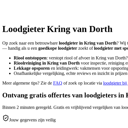
Loodgieter
Kring van Dorth
Op zoek naar een betrouwbare
loodgieter in
Kring van Dorth
? Wij 
— handig als u een
goedkope loodgieter
zoekt of
loodgieter met sp
Riool ontstoppen
: verstopt riool of afvoer in
Kring van Dorth
?
Rioolreiniging in
Kring van Dorth
voor inspectie, reiniging 
Lekkage opsporen
en leidingwerk: vakmensen voor opsporing 
Onafhankelijke vergelijking, echte reviews en inzicht in prijz
Meer algemene tips? Zie de
FAQ
of zoek op locatie via
loodgieter bij
Ontvang gratis offertes van loodgieters in
Binnen 2 minuten geregeld. Gratis en vrijblijvend vergelijken van lood
Jouw gegevens zijn veilig