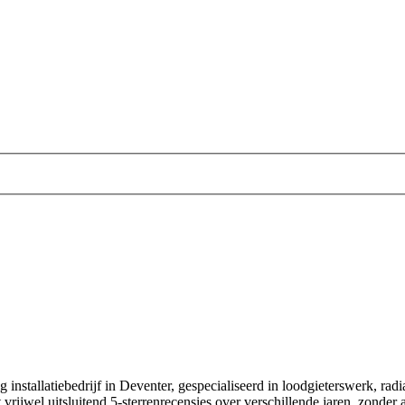
 installatiebedrijf in Deventer, gespecialiseerd in loodgieterswerk, rad
ijwel uitsluitend 5‑sterrenrecensies over verschillende jaren, zonder a