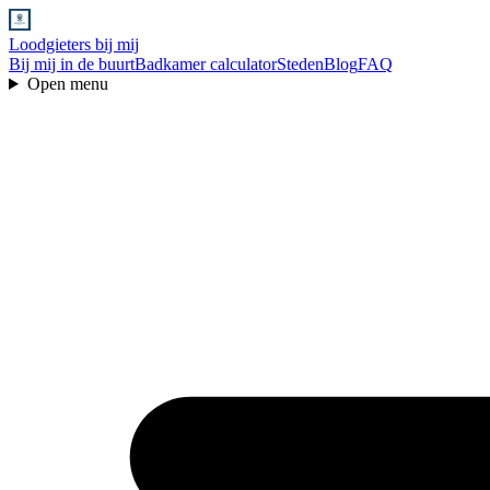
Loodgieters bij mij
Bij mij in de buurt
Badkamer calculator
Steden
Blog
FAQ
Open menu