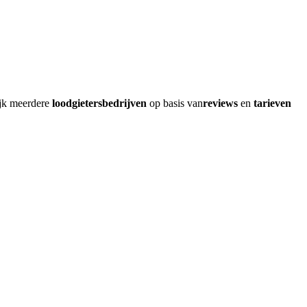
ijk meerdere
loodgietersbedrijven
op basis van
reviews
en
tarieven