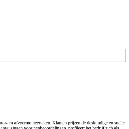
iator- en afvoermonteertaken. Klanten prijzen de deskundige en snelle
anwijzingen voor nepbeoordelingen, profileert het bedrijf zich als