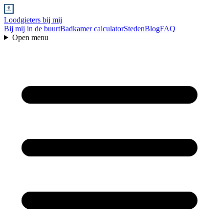
Loodgieters bij mij
Bij mij in de buurt
Badkamer calculator
Steden
Blog
FAQ
Open menu