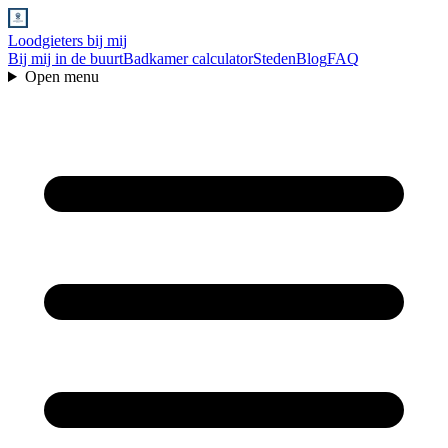
Loodgieters bij mij
Bij mij in de buurt
Badkamer calculator
Steden
Blog
FAQ
Open menu