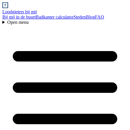
Loodgieters bij mij
Bij mij in de buurt
Badkamer calculator
Steden
Blog
FAQ
Open menu