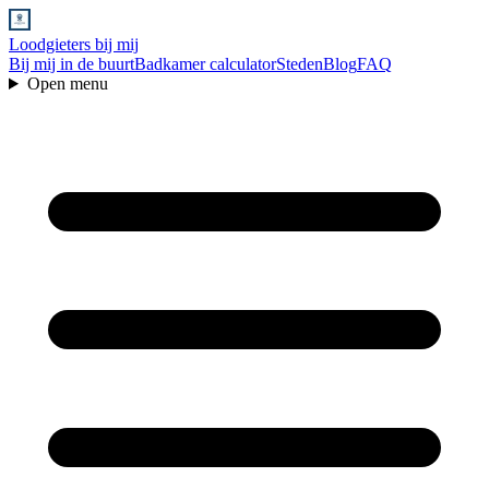
Loodgieters bij mij
Bij mij in de buurt
Badkamer calculator
Steden
Blog
FAQ
Open menu