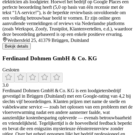
elektricien als loodgieter. Hoewel het bedrijf op Google Places een
perfecte beoordeling heeft (5,0 op basis van één recensie met de
tekst “1A‑service!”), is de beperkte reviewbasis onvoldoende om
een volledig betrouwbaar beeld te vormen. Er zijn online geen
aanvullende vermeldingen of reviews via Nederlandse platforms
(zoals Werkspot, Zoofy, Trustpilot, Klantenvertellen, e.d.), waardoor
deze beoordeling gebaseerd is op een enkele positieve ervaring.
Weihersfeld 25, 41379 Brüggen, Duitsland
Bekijk details
Ferdinand Dohmen GmbH & Co. KG
Gesloten
3.0
Ferdinand Dohmen GmbH & Co. KG is een loodgietersbedrijf
gevestigd in Brüggen (Duitsland) met een Google-rating van 4,2 bij
slechts vijf beoordelingen. Klanten prijzen met name de snelle en
vakbekwame service — zoals het oplossen van een probleem met de
vloerverwarming nadat een andere aannemer faalde, wat
aanzienlijke kostenbesparing opleverde — evenals betrouwbaarheid
en vriendelijkheid. Tegelijkertijd is de hoeveelheid feedback beperkt
en bevat die een enigszins mysterieuze éénsterrenreview zonder
uitleg. Over het geheel genomen lijkt het bedrijf professioneel en