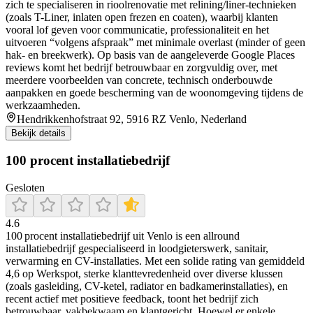
zich te specialiseren in rioolrenovatie met relining/liner-technieken
(zoals T-Liner, inlaten open frezen en coaten), waarbij klanten
vooral lof geven voor communicatie, professionaliteit en het
uitvoeren “volgens afspraak” met minimale overlast (minder of geen
hak- en breekwerk). Op basis van de aangeleverde Google Places
reviews komt het bedrijf betrouwbaar en zorgvuldig over, met
meerdere voorbeelden van concrete, technisch onderbouwde
aanpakken en goede bescherming van de woonomgeving tijdens de
werkzaamheden.
Hendrikkenhofstraat 92, 5916 RZ Venlo, Nederland
Bekijk details
100 procent installatiebedrijf
Gesloten
4.6
100 procent installatiebedrijf uit Venlo is een allround
installatiebedrijf gespecialiseerd in loodgieterswerk, sanitair,
verwarming en CV-installaties. Met een solide rating van gemiddeld
4,6 op Werkspot, sterke klanttevredenheid over diverse klussen
(zoals gasleiding, CV-ketel, radiator en badkamerinstallaties), en
recent actief met positieve feedback, toont het bedrijf zich
betrouwbaar, vakbekwaam en klantgericht. Hoewel er enkele