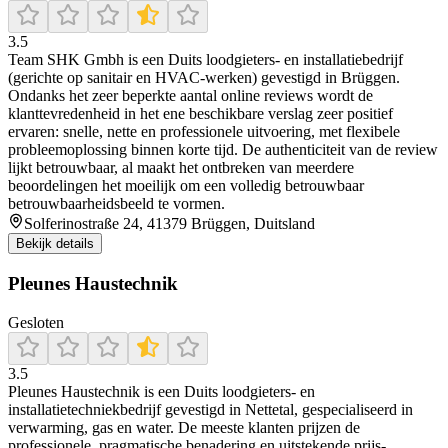
3.5
Team SHK Gmbh is een Duits loodgieters- en installatiebedrijf
(gerichte op sanitair en HVAC-werken) gevestigd in Brüggen.
Ondanks het zeer beperkte aantal online reviews wordt de
klanttevredenheid in het ene beschikbare verslag zeer positief
ervaren: snelle, nette en professionele uitvoering, met flexibele
probleemoplossing binnen korte tijd. De authenticiteit van de review
lijkt betrouwbaar, al maakt het ontbreken van meerdere
beoordelingen het moeilijk om een volledig betrouwbaar
betrouwbaarheidsbeeld te vormen.
Solferinostraße 24, 41379 Brüggen, Duitsland
Bekijk details
Pleunes Haustechnik
Gesloten
3.5
Pleunes Haustechnik is een Duits loodgieters- en
installatietechniekbedrijf gevestigd in Nettetal, gespecialiseerd in
verwarming, gas en water. De meeste klanten prijzen de
professionele, pragmatische benadering en uitstekende prijs-