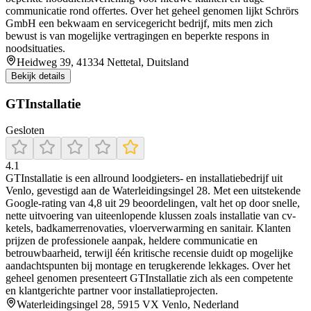
communicatie rond offertes. Over het geheel genomen lijkt Schrörs
GmbH een bekwaam en servicegericht bedrijf, mits men zich
bewust is van mogelijke vertragingen en beperkte respons in
noodsituaties.
Heidweg 39, 41334 Nettetal, Duitsland
Bekijk details
GTInstallatie
Gesloten
4.1
GTInstallatie is een allround loodgieters- en installatiebedrijf uit
Venlo, gevestigd aan de Waterleidingsingel 28. Met een uitstekende
Google-rating van 4,8 uit 29 beoordelingen, valt het op door snelle,
nette uitvoering van uiteenlopende klussen zoals installatie van cv-
ketels, badkamerrenovaties, vloerverwarming en sanitair. Klanten
prijzen de professionele aanpak, heldere communicatie en
betrouwbaarheid, terwijl één kritische recensie duidt op mogelijke
aandachtspunten bij montage en terugkerende lekkages. Over het
geheel genomen presenteert GTInstallatie zich als een competente
en klantgerichte partner voor installatieprojecten.
Waterleidingsingel 28, 5915 VX Venlo, Nederland