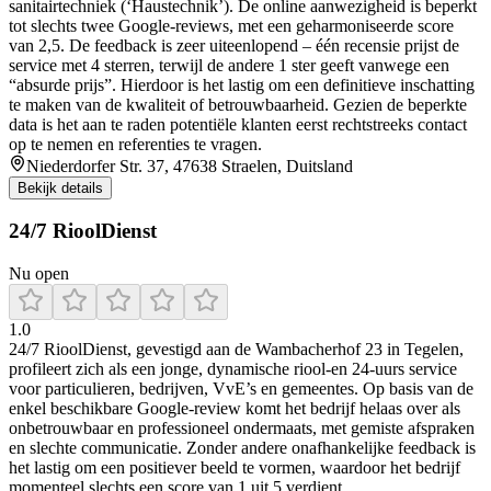
sanitairtechniek (‘Haustechnik’). De online aanwezigheid is beperkt
tot slechts twee Google-reviews, met een geharmoniseerde score
van 2,5. De feedback is zeer uiteenlopend – één recensie prijst de
service met 4 sterren, terwijl de andere 1 ster geeft vanwege een
“absurde prijs”. Hierdoor is het lastig om een definitieve inschatting
te maken van de kwaliteit of betrouwbaarheid. Gezien de beperkte
data is het aan te raden potentiële klanten eerst rechtstreeks contact
op te nemen en referenties te vragen.
Niederdorfer Str. 37, 47638 Straelen, Duitsland
Bekijk details
24/7 RioolDienst
Nu open
1.0
24/7 RioolDienst, gevestigd aan de Wambacherhof 23 in Tegelen,
profileert zich als een jonge, dynamische riool‑en 24‑uurs service
voor particulieren, bedrijven, VvE’s en gemeentes. Op basis van de
enkel beschikbare Google‑review komt het bedrijf helaas over als
onbetrouwbaar en professioneel ondermaats, met gemiste afspraken
en slechte communicatie. Zonder andere onafhankelijke feedback is
het lastig om een positiever beeld te vormen, waardoor het bedrijf
momenteel slechts een score van 1 uit 5 verdient.