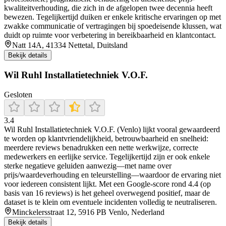
kwaliteitverhouding, die zich in de afgelopen twee decennia heeft
bewezen. Tegelijkertijd duiken er enkele kritische ervaringen op met
zwakke communicatie of vertragingen bij spoedeisende klussen, wat
duidt op ruimte voor verbetering in bereikbaarheid en klantcontact.
Natt 14A, 41334 Nettetal, Duitsland
Bekijk details
Wil Ruhl Installatietechniek V.O.F.
Gesloten
3.4
Wil Ruhl Installatietechniek V.O.F. (Venlo) lijkt vooral gewaardeerd
te worden op klantvriendelijkheid, betrouwbaarheid en snelheid:
meerdere reviews benadrukken een nette werkwijze, correcte
medewerkers en eerlijke service. Tegelijkertijd zijn er ook enkele
sterke negatieve geluiden aanwezig—met name over
prijs/waardeverhouding en teleurstelling—waardoor de ervaring niet
voor iedereen consistent lijkt. Met een Google-score rond 4.4 (op
basis van 16 reviews) is het geheel overwegend positief, maar de
dataset is te klein om eventuele incidenten volledig te neutraliseren.
Minckelersstraat 12, 5916 PB Venlo, Nederland
Bekijk details