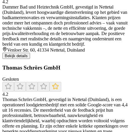
4.2
Dammer Bad und Heiztechnik GmbH, gevestigd in Nettetal
(Duitsland), levert hoogwaardige dienstverlening op het gebied van
badkamerrenovaties en verwarmingsinstallaties. Klanten prijzen
onder meer het ontspannen doch professioneel advies – vaak vanuit
technische vakkennis –, de nette en efficiënte uitvoering, de goede
prijs‑kwaliteitverhouding en de betrouwbare aanpak. De positieve
feedback met realistische details en naamgeving ondersteunt een
beeld van een kundig en klantgericht bedrijf.
Venloer Str. 60, 41334 Nettetal, Duitsland
Bekijk details
Thomas Schrörs GmbH
Gesloten
4.2
Thomas Schrörs GmbH, gevestigd in Nettetal (Duitsland), is een
operationeel loodgietersbedrijf met een solide Google‑score van 4,4
uit 16 recensies. De meerderheid van de feedback prijst hun
professionaliteit, betrouwbaarheid, nauwkeurigheid en
klantvriendelijkheid, waarbij opdrachten worden voltooid volgens
offerte en planning. Er zijn echter enkele kritieke opmerkingen over
beperkte nooddienstverlening voor nieuwe klanten en trage