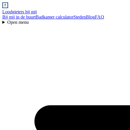
Loodgieters bij mij
Bij mij in de buurt
Badkamer calculator
Steden
Blog
FAQ
Open menu