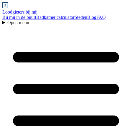
Loodgieters bij mij
Bij mij in de buurt
Badkamer calculator
Steden
Blog
FAQ
Open menu