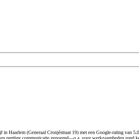
edrijf in Haarlem (Generaal Cronjéstraat 19) met een Google-rating van 
ng en prettige communicatie genoemd—o.a. voor werkzaamheden rond keu