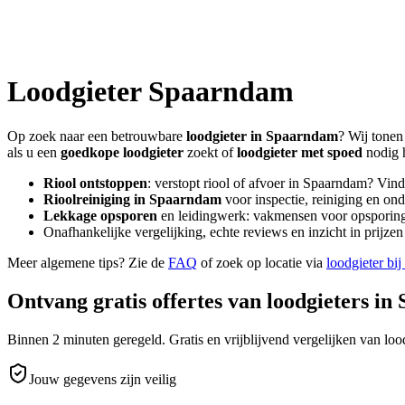
Loodgieter
Spaarndam
Op zoek naar een betrouwbare
loodgieter in
Spaarndam
? Wij tonen
als u een
goedkope loodgieter
zoekt of
loodgieter met spoed
nodig 
Riool ontstoppen
: verstopt riool of afvoer in
Spaarndam
? Vind
Rioolreiniging in
Spaarndam
voor inspectie, reiniging en ond
Lekkage opsporen
en leidingwerk: vakmensen voor opsporing 
Onafhankelijke vergelijking, echte reviews en inzicht in prijz
Meer algemene tips? Zie de
FAQ
of zoek op locatie via
loodgieter bij
Ontvang gratis offertes van loodgieters in
Binnen 2 minuten geregeld. Gratis en vrijblijvend vergelijken van lood
Jouw gegevens zijn veilig