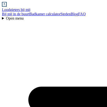
Loodgieters bij mij
Bij mij in de buurt
Badkamer calculator
Steden
Blog
FAQ
Open menu