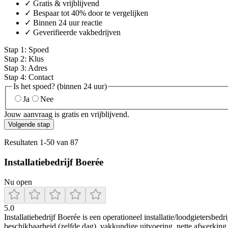
✓ Gratis & vrijblijvend
✓ Bespaar tot 40% door te vergelijken
✓ Binnen 24 uur reactie
✓ Geverifieerde vakbedrijven
Stap
1
:
Spoed
Stap
2
:
Klus
Stap
3
:
Adres
Stap
4
:
Contact
Is het spoed? (binnen 24 uur)
Ja
Nee
Jouw aanvraag is gratis en vrijblijvend.
Volgende stap
Resultaten
1
-
50
van
87
Installatiebedrijf Boerée
Nu open
5.0
Installatiebedrijf Boerée is een operationeel installatie/loodgietersb
beschikbaarheid (zelfde dag), vakkundige uitvoering, nette afwerki