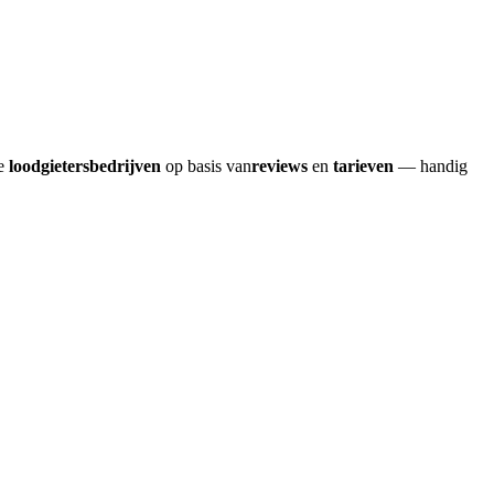
re
loodgietersbedrijven
op basis van
reviews
en
tarieven
— handig