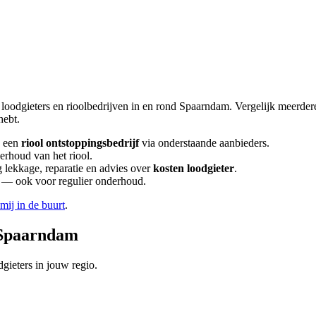
 loodgieters en rioolbedrijven in en rond
Spaarndam
. Vergelijk meerde
hebt.
 een
riool ontstoppingsbedrijf
via onderstaande aanbieders.
erhoud van het riool.
lekkage, reparatie en advies over
kosten loodgieter
.
en — ook voor regulier onderhoud.
 mij in de buurt
.
Spaarndam
gieters in jouw regio.