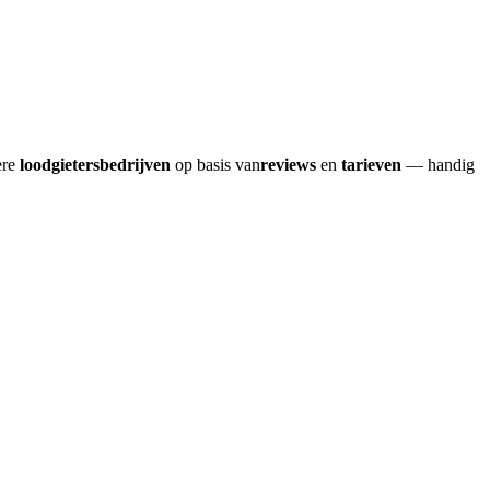
ere
loodgietersbedrijven
op basis van
reviews
en
tarieven
— handig