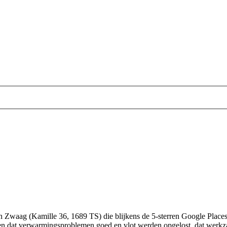
st in Zwaag (Kamille 36, 1689 TS) die blijkens de 5-sterren Google Pla
 dat verwarmingsproblemen goed en vlot werden opgelost, dat werkza