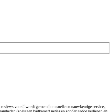
ces reviews vooral wordt geroemd om snelle en nauwkeurige service,
amheden (zoals een badkamer) netjes en zonder gedoe verliepen en