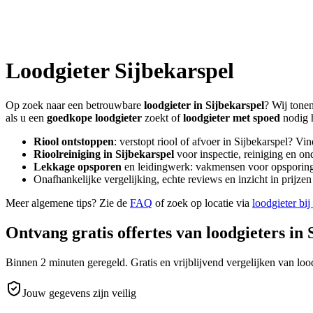
Loodgieter
Sijbekarspel
Op zoek naar een betrouwbare
loodgieter in
Sijbekarspel
? Wij tonen
als u een
goedkope loodgieter
zoekt of
loodgieter met spoed
nodig 
Riool ontstoppen
: verstopt riool of afvoer in
Sijbekarspel
? Vin
Rioolreiniging in
Sijbekarspel
voor inspectie, reiniging en on
Lekkage opsporen
en leidingwerk: vakmensen voor opsporing 
Onafhankelijke vergelijking, echte reviews en inzicht in prijz
Meer algemene tips? Zie de
FAQ
of zoek op locatie via
loodgieter bij
Ontvang gratis offertes van loodgieters in
Binnen 2 minuten geregeld. Gratis en vrijblijvend vergelijken van lood
Jouw gegevens zijn veilig