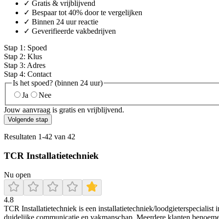
✓ Gratis & vrijblijvend
✓ Bespaar tot 40% door te vergelijken
✓ Binnen 24 uur reactie
✓ Geverifieerde vakbedrijven
Stap
1
:
Spoed
Stap
2
:
Klus
Stap
3
:
Adres
Stap
4
:
Contact
Is het spoed? (binnen 24 uur)
Ja
Nee
Jouw aanvraag is gratis en vrijblijvend.
Volgende stap
Resultaten
1
-
42
van
42
TCR Installatietechniek
Nu open
4.8
TCR Installatietechniek is een installatietechniek/loodgieterspeciali
duidelijke communicatie en vakmanschap. Meerdere klanten benoemen