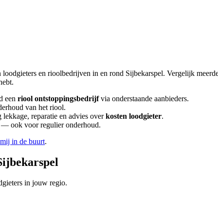
 loodgieters en rioolbedrijven in en rond
Sijbekarspel
. Vergelijk meerd
hebt.
d een
riool ontstoppingsbedrijf
via onderstaande aanbieders.
derhoud van het riool.
lekkage, reparatie en advies over
kosten loodgieter
.
en — ook voor regulier onderhoud.
 mij in de buurt
.
Sijbekarspel
gieters in jouw regio.