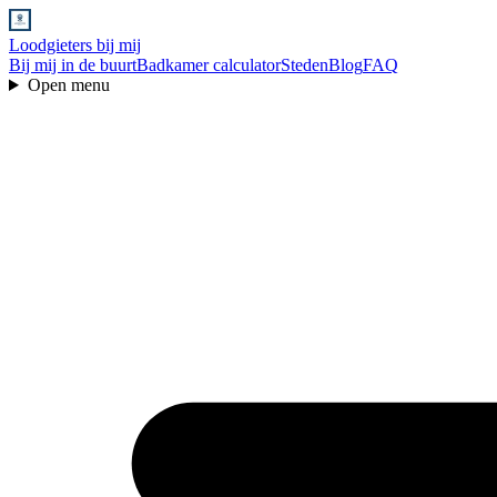
Loodgieters bij mij
Bij mij in de buurt
Badkamer calculator
Steden
Blog
FAQ
Open menu