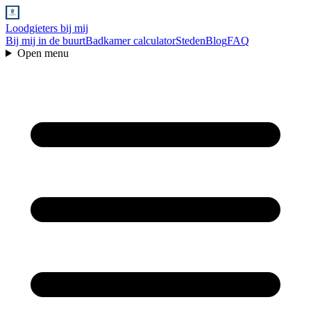
Loodgieters bij mij
Bij mij in de buurt
Badkamer calculator
Steden
Blog
FAQ
Open menu