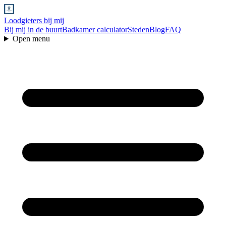
Loodgieters bij mij
Bij mij in de buurt
Badkamer calculator
Steden
Blog
FAQ
Open menu