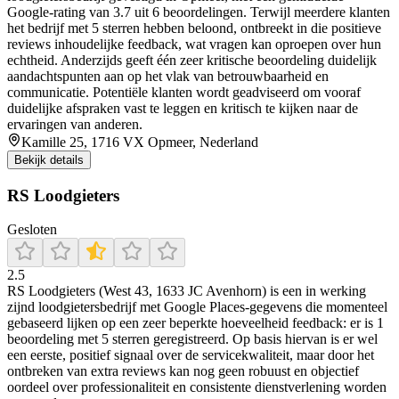
Google‑rating van 3.7 uit 6 beoordelingen. Terwijl meerdere klanten
het bedrijf met 5 sterren hebben beloond, ontbreekt in die positieve
reviews inhoudelijke feedback, wat vragen kan oproepen over hun
echtheid. Anderzijds geeft één zeer kritische beoordeling duidelijk
aandachtspunten aan op het vlak van betrouwbaarheid en
communicatie. Potentiële klanten wordt geadviseerd om vooraf
duidelijke afspraken vast te leggen en kritisch te kijken naar de
ervaringen van anderen.
Kamille 25, 1716 VX Opmeer, Nederland
Bekijk details
RS Loodgieters
Gesloten
2.5
RS Loodgieters (West 43, 1633 JC Avenhorn) is een in werking
zijnd loodgietersbedrijf met Google Places-gegevens die momenteel
gebaseerd lijken op een zeer beperkte hoeveelheid feedback: er is 1
beoordeling met 5 sterren geregistreerd. Op basis hiervan is er wel
een eerste, positief signaal over de servicekwaliteit, maar door het
ontbreken van extra reviews kan nog geen robuust en objectief
oordeel over professionaliteit en consistente dienstverlening worden