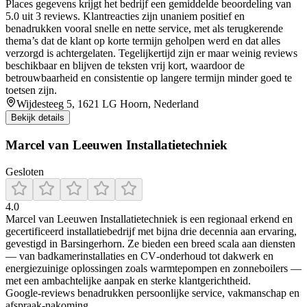
Places gegevens krijgt het bedrijf een gemiddelde beoordeling van
5.0 uit 3 reviews. Klantreacties zijn unaniem positief en
benadrukken vooral snelle en nette service, met als terugkerende
thema’s dat de klant op korte termijn geholpen werd en dat alles
verzorgd is achtergelaten. Tegelijkertijd zijn er maar weinig reviews
beschikbaar en blijven de teksten vrij kort, waardoor de
betrouwbaarheid en consistentie op langere termijn minder goed te
toetsen zijn.
Wijdesteeg 5, 1621 LG Hoorn, Nederland
Bekijk details
Marcel van Leeuwen Installatietechniek
Gesloten
4.0
Marcel van Leeuwen Installatietechniek is een regionaal erkend en
gecertificeerd installatiebedrijf met bijna drie decennia aan ervaring,
gevestigd in Barsingerhorn. Ze bieden een breed scala aan diensten
— van badkamerinstallaties en CV‑onderhoud tot dakwerk en
energiezuinige oplossingen zoals warmtepompen en zonneboilers —
met een ambachtelijke aanpak en sterke klantgerichtheid.
Google‑reviews benadrukken persoonlijke service, vakmanschap en
afspraak‑nakoming.