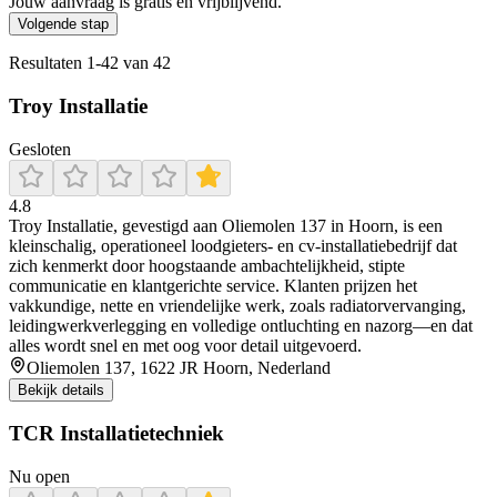
Jouw aanvraag is gratis en vrijblijvend.
Volgende stap
Resultaten
1
-
42
van
42
Troy Installatie
Gesloten
4.8
Troy Installatie, gevestigd aan Oliemolen 137 in Hoorn, is een
kleinschalig, operationeel loodgieters- en cv-installatiebedrijf dat
zich kenmerkt door hoogstaande ambachtelijkheid, stipte
communicatie en klantgerichte service. Klanten prijzen het
vakkundige, nette en vriendelijke werk, zoals radiatorvervanging,
leidingwerkverlegging en volledige ontluchting en nazorg—en dat
alles wordt snel en met oog voor detail uitgevoerd.
Oliemolen 137, 1622 JR Hoorn, Nederland
Bekijk details
TCR Installatietechniek
Nu open