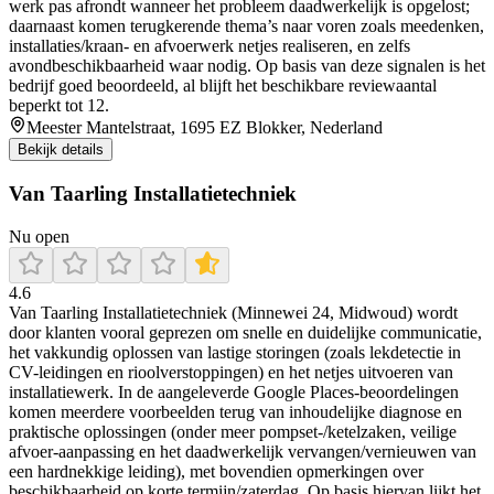
werk pas afrondt wanneer het probleem daadwerkelijk is opgelost;
daarnaast komen terugkerende thema’s naar voren zoals meedenken,
installaties/kraan- en afvoerwerk netjes realiseren, en zelfs
avondbeschikbaarheid waar nodig. Op basis van deze signalen is het
bedrijf goed beoordeeld, al blijft het beschikbare reviewaantal
beperkt tot 12.
Meester Mantelstraat, 1695 EZ Blokker, Nederland
Bekijk details
Van Taarling Installatietechniek
Nu open
4.6
Van Taarling Installatietechniek (Minnewei 24, Midwoud) wordt
door klanten vooral geprezen om snelle en duidelijke communicatie,
het vakkundig oplossen van lastige storingen (zoals lekdetectie in
CV-leidingen en rioolverstoppingen) en het netjes uitvoeren van
installatiewerk. In de aangeleverde Google Places-beoordelingen
komen meerdere voorbeelden terug van inhoudelijke diagnose en
praktische oplossingen (onder meer pompset-/ketelzaken, veilige
afvoer-aanpassing en het daadwerkelijk vervangen/vernieuwen van
een hardnekkige leiding), met bovendien opmerkingen over
beschikbaarheid op korte termijn/zaterdag. Op basis hiervan lijkt het