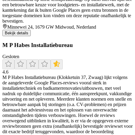
een betrouwbare keuze voor loodgieters- en installatiewerk, met de
kanttekening dat ik buiten Google Places geen extra bronnen in de
toegestane domeinen kon vinden om deze reputatie onafhankelijk te
bevestigen.
Minnewei 24, 1679 GW Midwoud, Nederland
Bekijk details
M P Habes Installatiebureau
Gesloten
4.6
M P Habes Installatiebureau (Klokketuin 37, Zwaag) lijkt volgens
de aangeleverde Google Places-reviews vooral sterk in
installatietechniek en badkamerrenovaties/uitbouwen, met veel
nadruk op duidelijke communicatie, één aanspreekpunt, vakkundige
uitvoering en net opleveren. Meerdere klanten noemen een snelle en
betrouwbare aanpak bij storingen (o.a. CV-problemen) en prijzen
daarnaast het adviesniveau en het oplossen van onverwachte
omstandigheden tijdens verbouwingen. Hoewel de reviews
overwegend uitblinken in kwaliteit, is er via de opgegeven externe
reviewbronnen geen extra (onafhankelijk) bevestigde reviewset voor
dit exacte bedrijf teruggevonden, waardoor de beoordeling