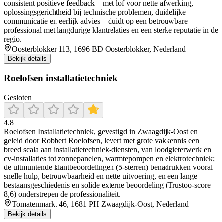
consistent positieve feedback – met lof voor nette afwerking,
oplossingsgerichtheid bij technische problemen, duidelijke
communicatie en eerlijk advies – duidt op een betrouwbare
professional met langdurige klantrelaties en een sterke reputatie in de
regio.
Oosterblokker 113, 1696 BD Oosterblokker, Nederland
Bekijk details
Roelofsen installatietechniek
Gesloten
4.8
Roelofsen Installatietechniek, gevestigd in Zwaagdijk‑Oost en
geleid door Robbert Roelofsen, levert met grote vakkennis een
breed scala aan installatietechniek‑diensten, van loodgieterwerk en
cv‑installaties tot zonnepanelen, warmtepompen en elektrotechniek;
de uitmuntende klantbeoordelingen (5‑sterren) benadrukken vooral
snelle hulp, betrouwbaarheid en nette uitvoering, en een lange
bestaansgeschiedenis en solide externe beoordeling (Trustoo‑score
8,6) onderstrepen de professionaliteit.
Tomatenmarkt 46, 1681 PH Zwaagdijk-Oost, Nederland
Bekijk details