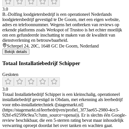
3.0
B.‑Dolfing loodgietersbedrijf is een operationeel Nederlands
loodgietersbedrijf gevestigd te De Goorn, met een eigen website,
adres en telefoonnummer. Wegens het ontbreken van reviews op
erkende platforms zoals Werkspot of Trustoo is het echter moeilijk
om een gefundeerde inschatting te maken van de kwaliteit van
dienstverlening en betrouwbaarheid.
Schrepel 24, 20C, 1648 GC De Goorn, Nederland
Bekijk details
Totaal Installatiebedrijf Schipper
Gesloten
3.0
Totaal Installatiebedrijf Schipper is een kleinschalig, operationeel
installatiebedrijf gevestigd in Obdam, met erkenning als leerbedrijf
voor mbo-installatietechniek ([stagemarkt.nl]
(https://stagemarkt.nl/leerbedrijven/profiel_3f73ae65-2980-4ce3-
92bf-e92599c9ea7c?utm_source=openai)). Er is slechts één Google-
review beschikbaar, die een 5‑sterren rating bevat maar inhoudelijk
verwarring oproept doordat het over tanken en wachten gaat.