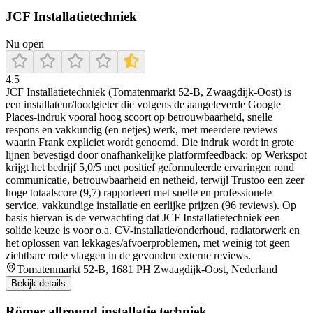
JCF Installatietechniek
Nu open
4.5
JCF Installatietechniek (Tomatenmarkt 52-B, Zwaagdijk-Oost) is
een installateur/loodgieter die volgens de aangeleverde Google
Places-indruk vooral hoog scoort op betrouwbaarheid, snelle
respons en vakkundig (en netjes) werk, met meerdere reviews
waarin Frank expliciet wordt genoemd. Die indruk wordt in grote
lijnen bevestigd door onafhankelijke platformfeedback: op Werkspot
krijgt het bedrijf 5,0/5 met positief geformuleerde ervaringen rond
communicatie, betrouwbaarheid en netheid, terwijl Trustoo een zeer
hoge totaalscore (9,7) rapporteert met snelle en professionele
service, vakkundige installatie en eerlijke prijzen (96 reviews). Op
basis hiervan is de verwachting dat JCF Installatietechniek een
solide keuze is voor o.a. CV-installatie/onderhoud, radiatorwerk en
het oplossen van lekkages/afvoerproblemen, met weinig tot geen
zichtbare rode vlaggen in de gevonden externe reviews.
Tomatenmarkt 52-B, 1681 PH Zwaagdijk-Oost, Nederland
Bekijk details
Römer allround installatie techniek