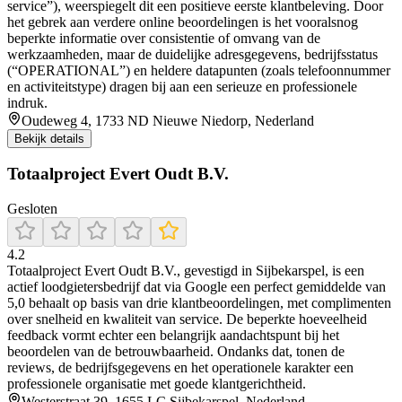
service”), weerspiegelt dit een positieve eerste klantbeleving. Door
het gebrek aan verdere online beoordelingen is het vooralsnog
beperkte informatie over consistentie of omvang van de
werkzaamheden, maar de duidelijke adresgegevens, bedrijfsstatus
(“OPERATIONAL”) en heldere datapunten (zoals telefoonnummer
en activiteitstype) dragen bij aan een serieuze en professionele
indruk.
Oudeweg 4, 1733 ND Nieuwe Niedorp, Nederland
Bekijk details
Totaalproject Evert Oudt B.V.
Gesloten
4.2
Totaalproject Evert Oudt B.V., gevestigd in Sijbekarspel, is een
actief loodgietersbedrijf dat via Google een perfect gemiddelde van
5,0 behaalt op basis van drie klantbeoordelingen, met complimenten
over snelheid en kwaliteit van service. De beperkte hoeveelheid
feedback vormt echter een belangrijk aandachtspunt bij het
beoordelen van de betrouwbaarheid. Ondanks dat, tonen de
reviews, de bedrijfsgegevens en het operationele karakter een
professionele organisatie met goede klantgerichtheid.
Westerstraat 39, 1655 LC Sijbekarspel, Nederland