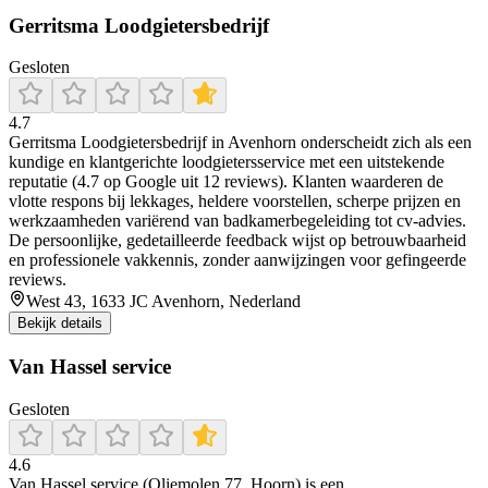
Gerritsma Loodgietersbedrijf
Gesloten
4.7
Gerritsma Loodgietersbedrijf in Avenhorn onderscheidt zich als een
kundige en klantgerichte loodgietersservice met een uitstekende
reputatie (4.7 op Google uit 12 reviews). Klanten waarderen de
vlotte respons bij lekkages, heldere voorstellen, scherpe prijzen en
werkzaamheden variërend van badkamerbegeleiding tot cv-advies.
De persoonlijke, gedetailleerde feedback wijst op betrouwbaarheid
en professionele vakkennis, zonder aanwijzingen voor gefingeerde
reviews.
West 43, 1633 JC Avenhorn, Nederland
Bekijk details
Van Hassel service
Gesloten
4.6
Van Hassel service (Oliemolen 77, Hoorn) is een