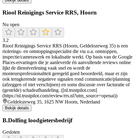
Bekijk details
Riool Reinigings Service RRS, Hoorn
Nu open
3.2
Riool Reinigings Service RRS (Hoorn, Geldelozeweg 35) is een
riolerings- en ontstoppingsspecialist die via o.a. ontstoppen,
inspectie/camerawerk en lokalisatie werkt. Op basis van de Google
Places-ervaringen die je aanleverde én aanvullende reviews online
lijkt de dienstverlening vaak snel en wordt de
monteursprofessionaliteit geregeld goed beoordeeld, maar er zijn
ook terugkerende negatieve signalen rond communicatie/planning
(afzeggen of niet verschijnen) en soms discussie over facturatie of
(gestelde) schadeafhandeling. ([nl.trustpilot.com]
(https://nl.trustpilot.com/review/rrs.nl?utm_source=openai))
Geldelozeweg 35, 1625 NW Hoorn, Nederland
Bekijk details
B.Dolfing loodgietersbedrijf
Gesloten