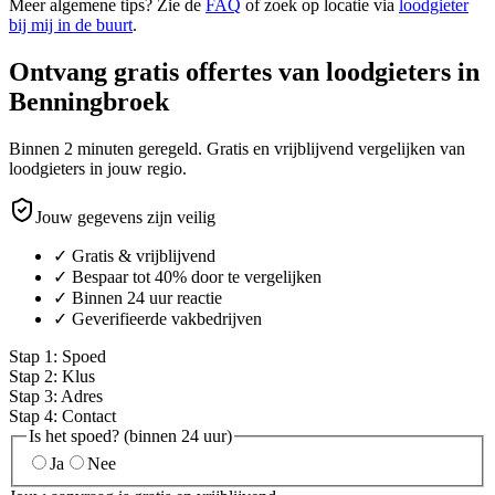
Meer algemene tips? Zie de
FAQ
of zoek op locatie via
loodgieter
bij mij in de buurt
.
Ontvang gratis offertes van loodgieters in
Benningbroek
Binnen 2 minuten geregeld. Gratis en vrijblijvend vergelijken van
loodgieters in jouw regio.
Jouw gegevens zijn veilig
✓ Gratis & vrijblijvend
✓ Bespaar tot 40% door te vergelijken
✓ Binnen 24 uur reactie
✓ Geverifieerde vakbedrijven
Stap
1
:
Spoed
Stap
2
:
Klus
Stap
3
:
Adres
Stap
4
:
Contact
Is het spoed? (binnen 24 uur)
Ja
Nee