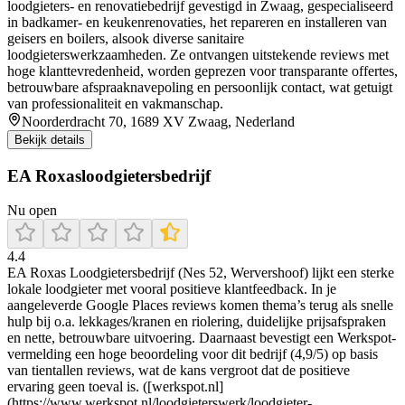
loodgieters- en renovatiebedrijf gevestigd in Zwaag, gespecialiseerd
in badkamer- en keukenrenovaties, het repareren en installeren van
geisers en boilers, alsook diverse sanitaire
loodgieterswerkzaamheden. Ze ontvangen uitstekende reviews met
hoge klanttevredenheid, worden geprezen voor transparante offertes,
betrouwbare afspraaknavepoling en persoonlijk contact, wat getuigt
van professionaliteit en vakmanschap.
Noorderdracht 70, 1689 XV Zwaag, Nederland
Bekijk details
EA Roxasloodgietersbedrijf
Nu open
4.4
EA Roxas Loodgietersbedrijf (Nes 52, Wervershoof) lijkt een sterke
lokale loodgieter met vooral positieve klantfeedback. In je
aangeleverde Google Places reviews komen thema’s terug als snelle
hulp bij o.a. lekkages/kranen en riolering, duidelijke prijsafspraken
en nette, betrouwbare uitvoering. Daarnaast bevestigt een Werkspot-
vermelding een hoge beoordeling voor dit bedrijf (4,9/5) op basis
van tientallen reviews, wat de kans vergroot dat de positieve
ervaring geen toeval is. ([werkspot.nl]
(https://www.werkspot.nl/loodgieterswerk/loodgieter-