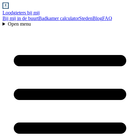
Loodgieters bij mij
Bij mij in de buurt
Badkamer calculator
Steden
Blog
FAQ
Open menu