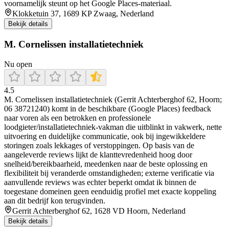
voornamelijk steunt op het Google Places-materiaal.
Klokketuin 37, 1689 KP Zwaag, Nederland
Bekijk details
M. Cornelissen installatietechniek
Nu open
4.5
M. Cornelissen installatietechniek (Gerrit Achterberghof 62, Hoorn;
06 38721240) komt in de beschikbare (Google Places) feedback
naar voren als een betrokken en professionele
loodgieter/installatietechniek-vakman die uitblinkt in vakwerk, nette
uitvoering en duidelijke communicatie, ook bij ingewikkeldere
storingen zoals lekkages of verstoppingen. Op basis van de
aangeleverde reviews lijkt de klanttevredenheid hoog door
snelheid/bereikbaarheid, meedenken naar de beste oplossing en
flexibiliteit bij veranderde omstandigheden; externe verificatie via
aanvullende reviews was echter beperkt omdat ik binnen de
toegestane domeinen geen eenduidig profiel met exacte koppeling
aan dit bedrijf kon terugvinden.
Gerrit Achterberghof 62, 1628 VD Hoorn, Nederland
Bekijk details