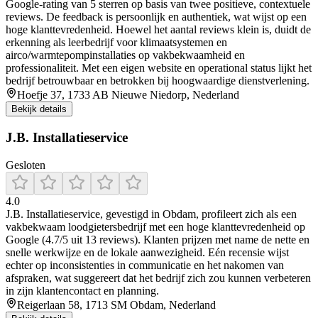
Google-rating van 5 sterren op basis van twee positieve, contextuele
reviews. De feedback is persoonlijk en authentiek, wat wijst op een
hoge klanttevredenheid. Hoewel het aantal reviews klein is, duidt de
erkenning als leerbedrijf voor klimaatsystemen en
airco/warmtepompinstallaties op vakbekwaamheid en
professionaliteit. Met een eigen website en operational status lijkt het
bedrijf betrouwbaar en betrokken bij hoogwaardige dienstverlening.
Hoefje 37, 1733 AB Nieuwe Niedorp, Nederland
Bekijk details
J.B. Installatieservice
Gesloten
4.0
J.B. Installatieservice, gevestigd in Obdam, profileert zich als een
vakbekwaam loodgietersbedrijf met een hoge klanttevredenheid op
Google (4.7/5 uit 13 reviews). Klanten prijzen met name de nette en
snelle werkwijze en de lokale aanwezigheid. Eén recensie wijst
echter op inconsistenties in communicatie en het nakomen van
afspraken, wat suggereert dat het bedrijf zich zou kunnen verbeteren
in zijn klantencontact en planning.
Reigerlaan 58, 1713 SM Obdam, Nederland