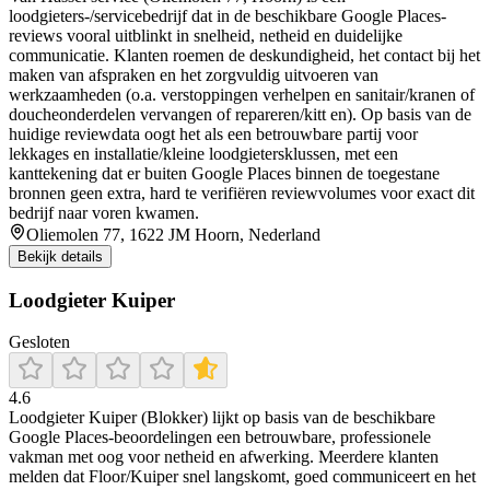
loodgieters-/servicebedrijf dat in de beschikbare Google Places-
reviews vooral uitblinkt in snelheid, netheid en duidelijke
communicatie. Klanten roemen de deskundigheid, het contact bij het
maken van afspraken en het zorgvuldig uitvoeren van
werkzaamheden (o.a. verstoppingen verhelpen en sanitair/kranen of
doucheonderdelen vervangen of repareren/kitt en). Op basis van de
huidige reviewdata oogt het als een betrouwbare partij voor
lekkages en installatie/kleine loodgietersklussen, met een
kanttekening dat er buiten Google Places binnen de toegestane
bronnen geen extra, hard te verifiëren reviewvolumes voor exact dit
bedrijf naar voren kwamen.
Oliemolen 77, 1622 JM Hoorn, Nederland
Bekijk details
Loodgieter Kuiper
Gesloten
4.6
Loodgieter Kuiper (Blokker) lijkt op basis van de beschikbare
Google Places-beoordelingen een betrouwbare, professionele
vakman met oog voor netheid en afwerking. Meerdere klanten
melden dat Floor/Kuiper snel langskomt, goed communiceert en het