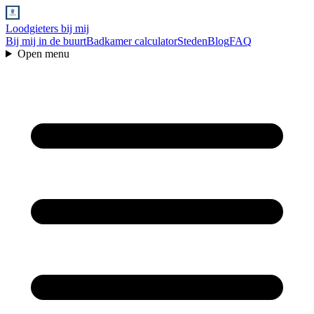
Loodgieters bij mij
Bij mij in de buurt
Badkamer calculator
Steden
Blog
FAQ
Open menu