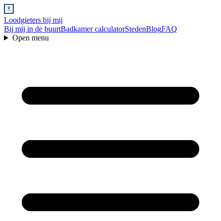
Loodgieters bij mij
Bij mij in de buurt
Badkamer calculator
Steden
Blog
FAQ
Open menu