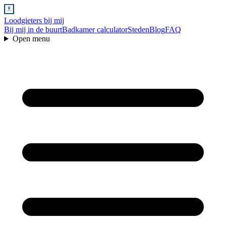
Loodgieters bij mij
Bij mij in de buurt
Badkamer calculator
Steden
Blog
FAQ
Open menu