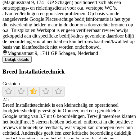
(Magnusstraat 9, 1741 GP Schagen) positioneert zich als een
ontstoppings- en rioleringsdienst voor o.a. verstopte WC’s,
afvoeren/leidingen en gootsteenproblemen. Op basis van de
aangeleverde Google Places-achtige bedrijfsinformatie is het type
dienstverlening helder, maar in de door ons doorzochte bronnen op
o.a. Trustpilot en Werkspot is er geen verifieerbaar reviewbewijs
gekoppeld aan dit specifieke bedrijf/adres gevonden; daardoor blijft
de beoordeling vooral neutraal en kan betrouwbaarheid/kwaliteit op
basis van klantfeedback niet worden onderbouwd.
Magnusstraat 9, 1741 GP Schagen, Nederland
Bekijk details
Breed Installatietechniek
Gesloten
2.5
Breed Installatietechniek is een kleinschalig en operationeel
loodgietersbedrijf gevestigd in Opmeer, met een gemiddelde
Google‑rating van 3.7 uit 6 beoordelingen. Terwijl meerdere klanten
het bedrijf met 5 sterren hebben beloond, ontbreekt in die positieve
reviews inhoudelijke feedback, wat vragen kan oproepen over hun
echtheid. Anderzijds geeft één zeer kritische beoordeling duidelijk
aandachtspunten aan op het vlak van betrouwbaarheid en