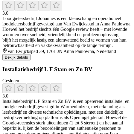
3.0
Loodgietersbedrijf Johannes is een kleinschalig en operationeel
loodgietersbedrijf gevestigd aan Van Ewijckspad in Anna Paulowna.
Hoewel het bedrijf slechts één Google-review heeft – met lovende
woorden over snelheid, vriendelijkheid en probleemoplossing –
blijft het mogelijk lastig een alomvattend beeld te vormen van hun
betrouwbaarheid en vakbekwaamheid op de lange termijn.
Van Ewijckspad 39, 1761 JN Anna Paulowna, Nederland
Bekijk details
Installatiebedrijf L F Stam en Zn BV
Gesloten
3.0
Installatiebedrijf L F Stam en Zn BV is een opererend installatie- en
loodgietersbedrijf gevestigd in Warmenhuizen, met erkenning als
leerbedrijf en diverse technische opleidingen, met een duidelijke
bedrijfsvermelding op platforms als Openingstijden.nl. Hoewel de
Google-recensies sterk uiteenlopen (1 tot 5 sterren) en het aantal
beperkt is, lijken de beoordelingen van authentieke personen te
komen, waardoor er geen directe aanwijzingen zijn voor fake