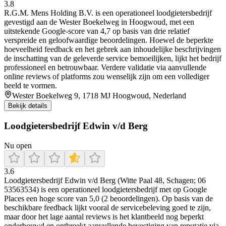
3.8
R.G.M. Mens Holding B.V. is een operationeel loodgietersbedrijf
gevestigd aan de Wester Boekelweg in Hoogwoud, met een
uitstekende Google-score van 4,7 op basis van drie relatief
verspreide en geloofwaardige beoordelingen. Hoewel de beperkte
hoeveelheid feedback en het gebrek aan inhoudelijke beschrijvingen
de inschatting van de geleverde service bemoeilijken, lijkt het bedrijf
professioneel en betrouwbaar. Verdere validatie via aanvullende
online reviews of platforms zou wenselijk zijn om een vollediger
beeld te vormen.
Wester Boekelweg 9, 1718 MJ Hoogwoud, Nederland
Bekijk details
Loodgietersbedrijf Edwin v/d Berg
Nu open
3.6
Loodgietersbedrijf Edwin v/d Berg (Witte Paal 48, Schagen; 06
53563534) is een operationeel loodgietersbedrijf met op Google
Places een hoge score van 5,0 (2 beoordelingen). Op basis van de
beschikbare feedback lijkt vooral de servicebeleving goed te zijn,
maar door het lage aantal reviews is het klantbeeld nog beperkt
onderbouwd en ontbreekt aanvullende bevestiging van reputatie via