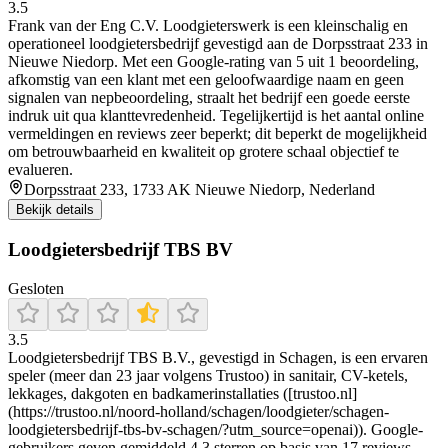
3.5
Frank van der Eng C.V. Loodgieterswerk is een kleinschalig en
operationeel loodgietersbedrijf gevestigd aan de Dorpsstraat 233 in
Nieuwe Niedorp. Met een Google-rating van 5 uit 1 beoordeling,
afkomstig van een klant met een geloofwaardige naam en geen
signalen van nepbeoordeling, straalt het bedrijf een goede eerste
indruk uit qua klanttevredenheid. Tegelijkertijd is het aantal online
vermeldingen en reviews zeer beperkt; dit beperkt de mogelijkheid
om betrouwbaarheid en kwaliteit op grotere schaal objectief te
evalueren.
Dorpsstraat 233, 1733 AK Nieuwe Niedorp, Nederland
Bekijk details
Loodgietersbedrijf TBS BV
Gesloten
3.5
Loodgietersbedrijf TBS B.V., gevestigd in Schagen, is een ervaren
speler (meer dan 23 jaar volgens Trustoo) in sanitair, CV-ketels,
lekkages, dakgoten en badkamerinstallaties ([trustoo.nl]
(https://trustoo.nl/noord-holland/schagen/loodgieter/schagen-
loodgietersbedrijf-tbs-bv-schagen/?utm_source=openai)). Google-
gebruikers geven gemiddeld 4,3 sterren op basis van 17 reviews,