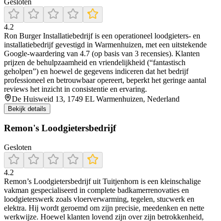
Gesloten
4.2
Ron Burger Installatiebedrijf is een operationeel loodgieters- en
installatiebedrijf gevestigd in Warmenhuizen, met een uitstekende
Google‑waardering van 4.7 (op basis van 3 recensies). Klanten
prijzen de behulpzaamheid en vriendelijkheid (“fantastisch
geholpen”) en hoewel de gegevens indiceren dat het bedrijf
professioneel en betrouwbaar opereert, beperkt het geringe aantal
reviews het inzicht in consistentie en ervaring.
De Huisweid 13, 1749 EL Warmenhuizen, Nederland
Bekijk details
Remon's Loodgietersbedrijf
Gesloten
4.2
Remon’s Loodgietersbedrijf uit Tuitjenhorn is een kleinschalige
vakman gespecialiseerd in complete badkamerrenovaties en
loodgieterswerk zoals vloerverwarming, tegelen, stucwerk en
elektra. Hij wordt geroemd om zijn precisie, meedenken en nette
werkwijze. Hoewel klanten lovend zijn over zijn betrokkenheid,