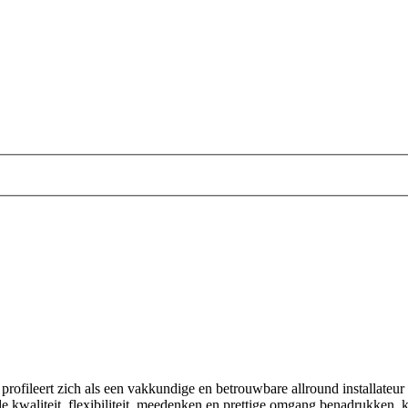
, profileert zich als een vakkundige en betrouwbare allround installateur
de kwaliteit, flexibiliteit, meedenken en prettige omgang benadrukken,