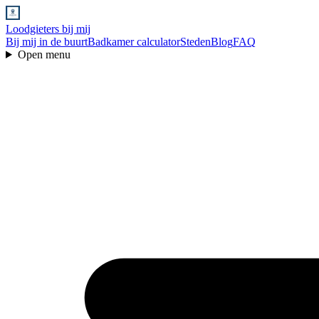
Loodgieters bij mij
Bij mij in de buurt
Badkamer calculator
Steden
Blog
FAQ
Open menu