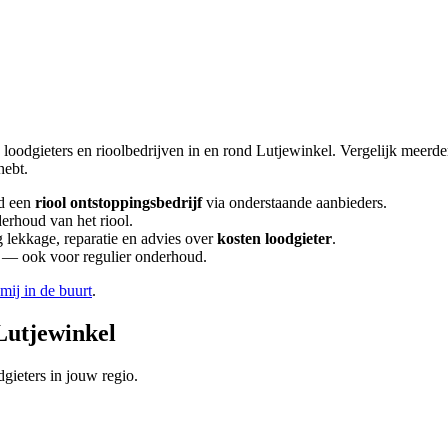
 loodgieters en rioolbedrijven in en rond
Lutjewinkel
. Vergelijk meerd
hebt.
d een
riool ontstoppingsbedrijf
via onderstaande aanbieders.
derhoud van het riool.
lekkage, reparatie en advies over
kosten loodgieter
.
en — ook voor regulier onderhoud.
 mij in de buurt
.
Lutjewinkel
gieters in jouw regio.