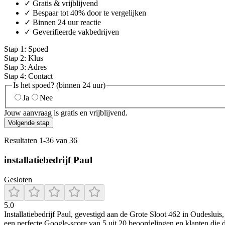
✓ Gratis & vrijblijvend
✓ Bespaar tot 40% door te vergelijken
✓ Binnen 24 uur reactie
✓ Geverifieerde vakbedrijven
Stap
1
:
Spoed
Stap
2
:
Klus
Stap
3
:
Adres
Stap
4
:
Contact
Is het spoed? (binnen 24 uur)
Ja
Nee
Jouw aanvraag is gratis en vrijblijvend.
Volgende stap
Resultaten
1
-
36
van
36
installatiebedrijf Paul
Gesloten
5.0
Installatiebedrijf Paul, gevestigd aan de Grote Sloot 462 in Oudesluis
een perfecte Google-score van 5 uit 20 beoordelingen en klanten die 