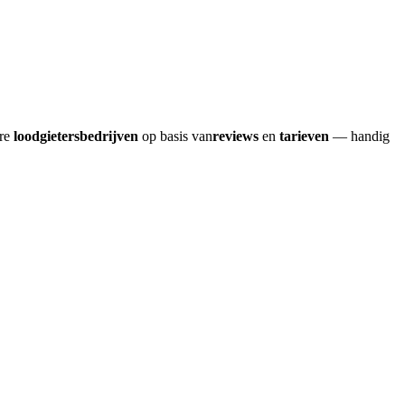
ere
loodgietersbedrijven
op basis van
reviews
en
tarieven
— handig