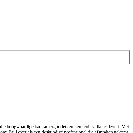
 die hoogwaardige badkamer-, toilet- en keukeninstallaties levert. Met
 komt Paul over als een deskundige professional die afspraken nakomt