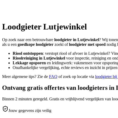
Loodgieter
Lutjewinkel
Op zoek naar een betrouwbare
loodgieter in
Lutjewinkel
? Wij tonen
als u een
goedkope loodgieter
zoekt of
loodgieter met spoed
nodig 
Riool ontstoppen
: verstopt riool of afvoer in
Lutjewinkel
? Vin
Rioolreiniging in
Lutjewinkel
voor inspectie, reiniging en on
Lekkage opsporen
en leidingwerk: vakmensen voor opsporing 
Onafhankelijke vergelijking, echte reviews en inzicht in prijz
Meer algemene tips? Zie de
FAQ
of zoek op locatie via
loodgieter bij
Ontvang gratis offertes van loodgieters in
Binnen 2 minuten geregeld. Gratis en vrijblijvend vergelijken van lood
Jouw gegevens zijn veilig