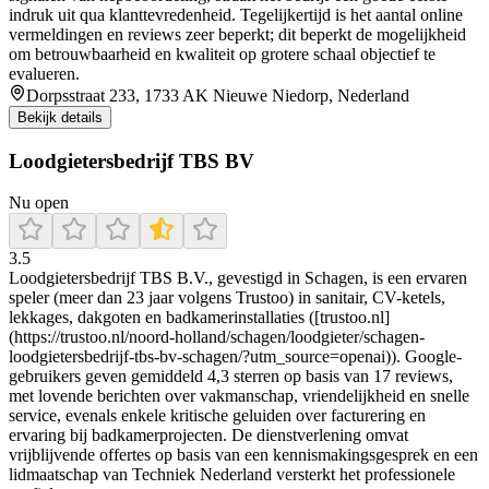
indruk uit qua klanttevredenheid. Tegelijkertijd is het aantal online
vermeldingen en reviews zeer beperkt; dit beperkt de mogelijkheid
om betrouwbaarheid en kwaliteit op grotere schaal objectief te
evalueren.
Dorpsstraat 233, 1733 AK Nieuwe Niedorp, Nederland
Bekijk details
Loodgietersbedrijf TBS BV
Nu open
3.5
Loodgietersbedrijf TBS B.V., gevestigd in Schagen, is een ervaren
speler (meer dan 23 jaar volgens Trustoo) in sanitair, CV-ketels,
lekkages, dakgoten en badkamerinstallaties ([trustoo.nl]
(https://trustoo.nl/noord-holland/schagen/loodgieter/schagen-
loodgietersbedrijf-tbs-bv-schagen/?utm_source=openai)). Google-
gebruikers geven gemiddeld 4,3 sterren op basis van 17 reviews,
met lovende berichten over vakmanschap, vriendelijkheid en snelle
service, evenals enkele kritische geluiden over facturering en
ervaring bij badkamerprojecten. De dienstverlening omvat
vrijblijvende offertes op basis van een kennismakingsgesprek en een
lidmaatschap van Techniek Nederland versterkt het professionele