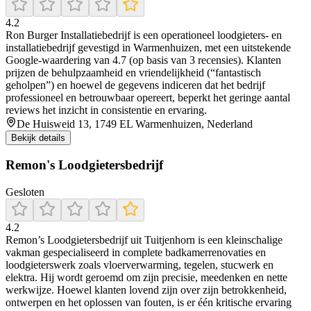
4.2
Ron Burger Installatiebedrijf is een operationeel loodgieters- en
installatiebedrijf gevestigd in Warmenhuizen, met een uitstekende
Google‑waardering van 4.7 (op basis van 3 recensies). Klanten
prijzen de behulpzaamheid en vriendelijkheid (“fantastisch
geholpen”) en hoewel de gegevens indiceren dat het bedrijf
professioneel en betrouwbaar opereert, beperkt het geringe aantal
reviews het inzicht in consistentie en ervaring.
De Huisweid 13, 1749 EL Warmenhuizen, Nederland
Bekijk details
Remon's Loodgietersbedrijf
Gesloten
4.2
Remon’s Loodgietersbedrijf uit Tuitjenhorn is een kleinschalige
vakman gespecialiseerd in complete badkamerrenovaties en
loodgieterswerk zoals vloerverwarming, tegelen, stucwerk en
elektra. Hij wordt geroemd om zijn precisie, meedenken en nette
werkwijze. Hoewel klanten lovend zijn over zijn betrokkenheid,
ontwerpen en het oplossen van fouten, is er één kritische ervaring