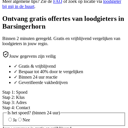
Meer algemene tips? Zie de
FAQ
of zoek op locatie via
loodgieter
bij mij in de buurt
.
Ontvang gratis offertes van loodgieters in
Barsingerhorn
Binnen 2 minuten geregeld. Gratis en vrijblijvend vergelijken van
loodgieters in jouw regio.
Jouw gegevens zijn veilig
✓ Gratis & vrijblijvend
✓ Bespaar tot 40% door te vergelijken
✓ Binnen 24 uur reactie
✓ Geverifieerde vakbedrijven
Stap
1
:
Spoed
Stap
2
:
Klus
Stap
3
:
Adres
Stap
4
:
Contact
Is het spoed? (binnen 24 uur)
Ja
Nee