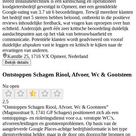
Breed Installatietechniek is een kleinschalig en operationeel
loodgietersbedrijf gevestigd in Opmeer, met een gemiddelde
Google‑rating van 3.7 uit 6 beoordelingen. Terwijl meerdere klanten
het bedrijf met 5 sterren hebben beloond, ontbreekt in die positieve
reviews inhoudelijke feedback, wat vragen kan oproepen over hun
echtheid. Anderzijds geeft één zeer kritische beoordeling duidelijk
aandachtspunten aan op het vlak van betrouwbaarheid en
communicatie. Potentiële klanten wordt geadviseerd om vooraf
duidelijke afspraken vast te leggen en kritisch te kijken naar de
ervaringen van anderen.
Kamille 25, 1716 VX Opmeer, Nederland
Bekijk details
Ontstoppen Schagen Riool, Afvoer, Wc & Gootsteen
Nu open
2.5
“Ontstoppen Schagen Riool, Afvoer, Wc & Gootsteen”
(Magnusstraat 9, 1741 GP Schagen) positioneert zich als een
ontstoppings- en rioleringsdienst voor o.a. verstopte WC’s,
afvoeren/leidingen en gootsteenproblemen. Op basis van de
aangeleverde Google Places-achtige bedrijfsinformatie is het type
dienstverlening helder, maar in de door ons doorzochte bronnen op