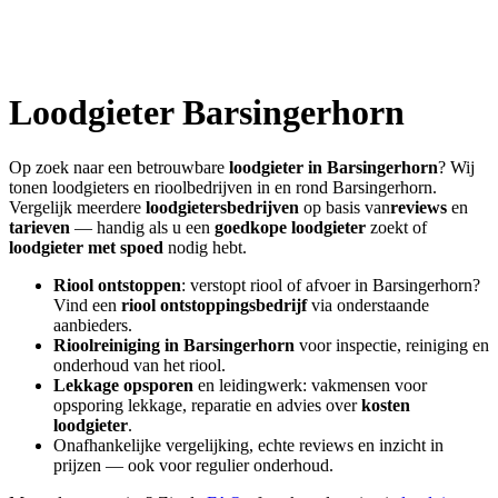
Loodgieter
Barsingerhorn
Op zoek naar een betrouwbare
loodgieter in
Barsingerhorn
? Wij
tonen loodgieters en rioolbedrijven in en rond
Barsingerhorn
.
Vergelijk meerdere
loodgietersbedrijven
op basis van
reviews
en
tarieven
— handig als u een
goedkope loodgieter
zoekt of
loodgieter met spoed
nodig hebt.
Riool ontstoppen
: verstopt riool of afvoer in
Barsingerhorn
?
Vind een
riool ontstoppingsbedrijf
via onderstaande
aanbieders.
Rioolreiniging in
Barsingerhorn
voor inspectie, reiniging en
onderhoud van het riool.
Lekkage opsporen
en leidingwerk: vakmensen voor
opsporing lekkage, reparatie en advies over
kosten
loodgieter
.
Onafhankelijke vergelijking, echte reviews en inzicht in
prijzen — ook voor regulier onderhoud.