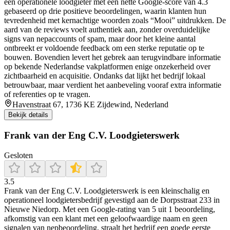
een operationele loodgieter met een nette Google-score van 4.3
gebaseerd op drie positieve beoordelingen, waarin klanten hun
tevredenheid met kernachtige woorden zoals “Mooi” uitdrukken. De
aard van de reviews voelt authentiek aan, zonder overduidelijke
signs van nepaccounts of spam, maar door het kleine aantal
ontbreekt er voldoende feedback om een sterke reputatie op te
bouwen. Bovendien levert het gebrek aan terugvindbare informatie
op bekende Nederlandse vakplatformen enige onzekerheid over
zichtbaarheid en acquisitie. Ondanks dat lijkt het bedrijf lokaal
betrouwbaar, maar verdient het aanbeveling vooraf extra informatie
of referenties op te vragen.
Havenstraat 67, 1736 KE Zijdewind, Nederland
Bekijk details
Frank van der Eng C.V. Loodgieterswerk
Gesloten
3.5
Frank van der Eng C.V. Loodgieterswerk is een kleinschalig en
operationeel loodgietersbedrijf gevestigd aan de Dorpsstraat 233 in
Nieuwe Niedorp. Met een Google-rating van 5 uit 1 beoordeling,
afkomstig van een klant met een geloofwaardige naam en geen
signalen van nepbeoordeling, straalt het bedrijf een goede eerste