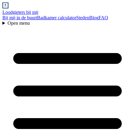
Loodgieters bij mij
Bij mij in de buurt
Badkamer calculator
Steden
Blog
FAQ
Open menu