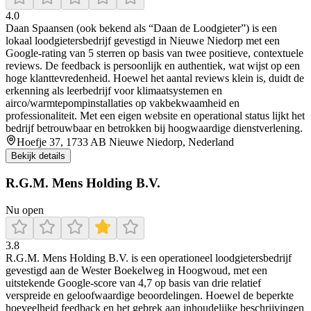
4.0
Daan Spaansen (ook bekend als “Daan de Loodgieter”) is een
lokaal loodgietersbedrijf gevestigd in Nieuwe Niedorp met een
Google-rating van 5 sterren op basis van twee positieve, contextuele
reviews. De feedback is persoonlijk en authentiek, wat wijst op een
hoge klanttevredenheid. Hoewel het aantal reviews klein is, duidt de
erkenning als leerbedrijf voor klimaatsystemen en
airco/warmtepompinstallaties op vakbekwaamheid en
professionaliteit. Met een eigen website en operational status lijkt het
bedrijf betrouwbaar en betrokken bij hoogwaardige dienstverlening.
Hoefje 37, 1733 AB Nieuwe Niedorp, Nederland
Bekijk details
R.G.M. Mens Holding B.V.
Nu open
3.8
R.G.M. Mens Holding B.V. is een operationeel loodgietersbedrijf
gevestigd aan de Wester Boekelweg in Hoogwoud, met een
uitstekende Google-score van 4,7 op basis van drie relatief
verspreide en geloofwaardige beoordelingen. Hoewel de beperkte
hoeveelheid feedback en het gebrek aan inhoudelijke beschrijvingen