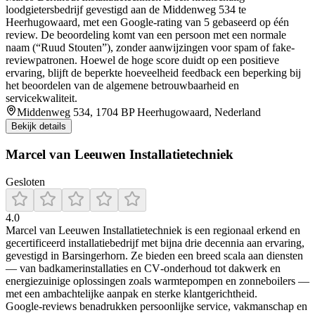
loodgietersbedrijf gevestigd aan de Middenweg 534 te
Heerhugowaard, met een Google-rating van 5 gebaseerd op één
review. De beoordeling komt van een persoon met een normale
naam (“Ruud Stouten”), zonder aanwijzingen voor spam of fake-
reviewpatronen. Hoewel de hoge score duidt op een positieve
ervaring, blijft de beperkte hoeveelheid feedback een beperking bij
het beoordelen van de algemene betrouwbaarheid en
servicekwaliteit.
Middenweg 534, 1704 BP Heerhugowaard, Nederland
Bekijk details
Marcel van Leeuwen Installatietechniek
Gesloten
4.0
Marcel van Leeuwen Installatietechniek is een regionaal erkend en
gecertificeerd installatiebedrijf met bijna drie decennia aan ervaring,
gevestigd in Barsingerhorn. Ze bieden een breed scala aan diensten
— van badkamerinstallaties en CV‑onderhoud tot dakwerk en
energiezuinige oplossingen zoals warmtepompen en zonneboilers —
met een ambachtelijke aanpak en sterke klantgerichtheid.
Google‑reviews benadrukken persoonlijke service, vakmanschap en