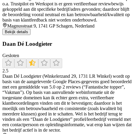
o.a. Trustpilot en Werkspot is er geen verifieerbaar reviewbewijs
gekoppeld aan dit specifieke bedrijf/adres gevonden; daardoor blijft
de beoordeling vooral neutraal en kan betrouwbaarheid/kwaliteit op
basis van klantfeedback niet worden onderbouwd.
Magnusstraat 9, 1741 GP Schagen, Nederland
Bekijk details
Daan Dé Loodgieter
Gesloten
2.5
Daan Dé Loodgieter (Winkelerzand 29, 1731 LR Winkel) wordt op
basis van de aangeleverde Google Places-gegevens goed beoordeeld
met een gemiddelde van 5.0 op 2 reviews (“Fantastische topper”,
“Vakman”). Op basis van aanvullende webinformatie uit de
toegestane domeinen kan ik echter geen extra, verifieerbare
klantbeoordelingen vinden om dit te bevestigen; daardoor is het
moeilijk om betrouwbaarheid en consistentie (zoals kwaliteit bij
meerdere klussen) goed in te schatten. Wel is het bedrijf terug te
vinden als een “Daan de Loodgieter” profiel/leerbedrijf vermeld met
een contactpersoon en opleidingsinformatie, wat erop kan wijzen dat
het bedrijf actief is in de sector.