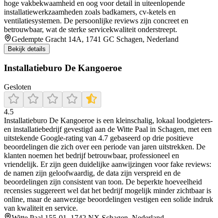
hoge vakbekwaamheid en oog voor detail in uiteenlopende
installatiewerkzaamheden zoals badkamers, cv-ketels en
ventilatiesystemen. De persoonlijke reviews zijn concreet en
betrouwbaar, wat de sterke servicekwaliteit onderstreept.
Gedempte Gracht 14A, 1741 GC Schagen, Nederland
Bekijk details
Installatieburo De Kangoeroe
Gesloten
4.5
Installatieburo De Kangoeroe is een kleinschalig, lokaal loodgieters-
en installatiebedrijf gevestigd aan de Witte Paal in Schagen, met een
uitstekende Google-rating van 4.7 gebaseerd op drie positieve
beoordelingen die zich over een periode van jaren uitstrekken. De
klanten noemen het bedrijf betrouwbaar, professioneel en
vriendelijk. Er zijn geen duidelijke aanwijzingen voor fake reviews:
de namen zijn geloofwaardig, de data zijn verspreid en de
beoordelingen zijn consistent van toon. De beperkte hoeveelheid
recensies suggereert wel dat het bedrijf mogelijk minder zichtbaar is
online, maar de aanwezige beoordelingen vestigen een solide indruk
van kwaliteit en service.
Witte Paal 155-01, 1742 NX Schagen, Nederland