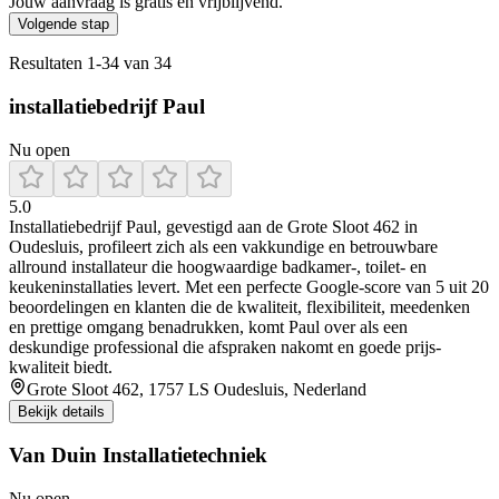
Jouw aanvraag is gratis en vrijblijvend.
Volgende stap
Resultaten
1
-
34
van
34
installatiebedrijf Paul
Nu open
5.0
Installatiebedrijf Paul, gevestigd aan de Grote Sloot 462 in
Oudesluis, profileert zich als een vakkundige en betrouwbare
allround installateur die hoogwaardige badkamer-, toilet- en
keukeninstallaties levert. Met een perfecte Google-score van 5 uit 20
beoordelingen en klanten die de kwaliteit, flexibiliteit, meedenken
en prettige omgang benadrukken, komt Paul over als een
deskundige professional die afspraken nakomt en goede prijs-
kwaliteit biedt.
Grote Sloot 462, 1757 LS Oudesluis, Nederland
Bekijk details
Van Duin Installatietechniek
Nu open