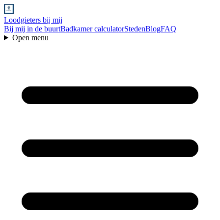
Loodgieters bij mij
Bij mij in de buurt
Badkamer calculator
Steden
Blog
FAQ
Open menu